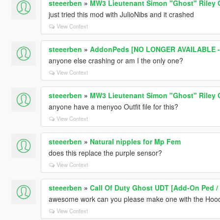
steeerben
»
MW3 Lieutenant Simon "Ghost" Riley O
just tried this mod with JulioNibs and it crashed
View Context
steeerben
»
AddonPeds [NO LONGER AVAILABLE -
anyone else crashing or am I the only one?
View Context
steeerben
»
MW3 Lieutenant Simon "Ghost" Riley O
anyone have a menyoo Outfit file for this?
View Context
steeerben
»
Natural nipples for Mp Fem
does this replace the purple sensor?
View Context
steeerben
»
Call Of Duty Ghost UDT [Add-On Ped /
awesome work can you please make one with the Hoo
View Context