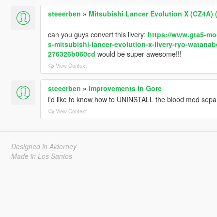
steeerben
»
Mitsubishi Lancer Evolution X (CZ4A) 
can you guys convert this livery:
https://www.gta5-mod
s-mitsubishi-lancer-evolution-x-livery-ryo-watana
276326b060cd
would be super awesome!!!
View Context
steeerben
»
Improvements in Gore
i'd like to know how to UNINSTALL the blood mod se
View Context
Designed in Alderney
Made in Los Santos