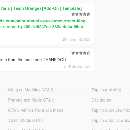
(Varis | Team Orange) [Add-On | Template]
s.com/paintjobs/nfs-pro-street-street-king-
be-s-vinyl-fq-400-1d6247ec-332a-4a4a-95ec-
25 Tháng một, 2021
parate from the main one THANK YOU
21 Tháng ba, 2020
Công cụ Modding GTA 5
Tập tin mới nhất
Phương tiện Mods GTA 5
Các tập tin
GTA 5 Vehicle Paint Job Mods
Tập tin được yêu thí
Vũ khí Mods GTA 5
Tập tin được Downlo