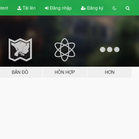
tent
Tải lên
Đăng nhập
Đăng ký
BẢN ĐỒ
HỖN HỢP
HƠN