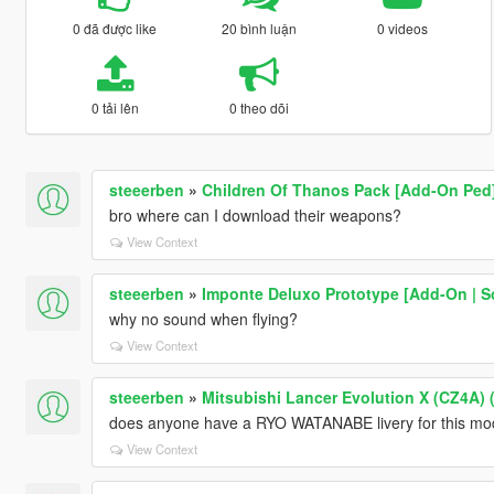
0 đã được like
20 bình luận
0 videos
0 tải lên
0 theo dõi
steeerben
»
Children Of Thanos Pack [Add-On Ped
bro where can I download their weapons?
View Context
steeerben
»
Imponte Deluxo Prototype [Add-On | S
why no sound when flying?
View Context
steeerben
»
Mitsubishi Lancer Evolution X (CZ4A) 
does anyone have a RYO WATANABE livery for this mo
View Context