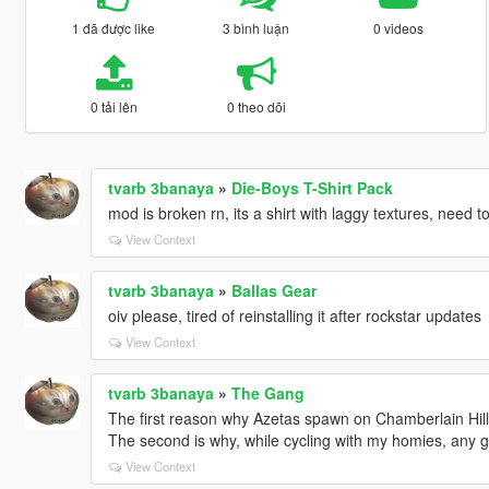
1 đã được like
3 bình luận
0 videos
0 tải lên
0 theo dõi
tvarb 3banaya
»
Die-Boys T-Shirt Pack
mod is broken rn, its a shirt with laggy textures, need 
View Context
tvarb 3banaya
»
Ballas Gear
oiv please, tired of reinstalling it after rockstar updates
View Context
tvarb 3banaya
»
The Gang
The first reason why Azetas spawn on Chamberlain Hills i
The second is why, while cycling with my homies, any 
View Context