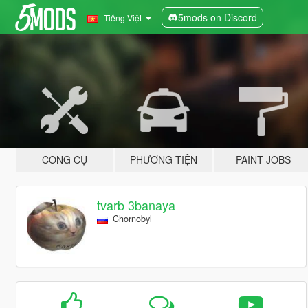
5mods on Discord
Tiếng Việt
CÔNG CỤ
PHƯƠNG TIỆN
PAINT JOBS
tvarb 3banaya
Chornobyl