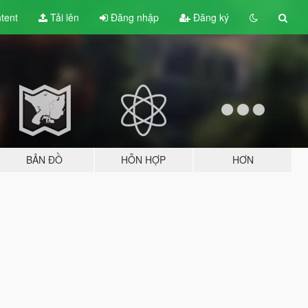
tent
Tải lên
Đăng nhập
Đăng ký
BẢN ĐỒ
HỖN HỢP
HƠN