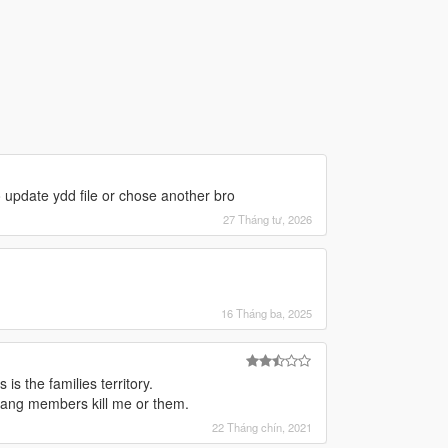
to update ydd file or chose another bro
27 Tháng tư, 2026
16 Tháng ba, 2025
s the families territory.
gang members kill me or them.
22 Tháng chín, 2021