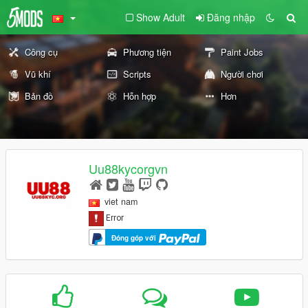
Show Adult
Đăng nhập
Công cụ
Phương tiện
Paint Jobs
Vũ khí
Scripts
Người chơi
Bản đồ
Hỗn hợp
Hơn
Uu88kycorgvn
viet nam
Đóng góp với