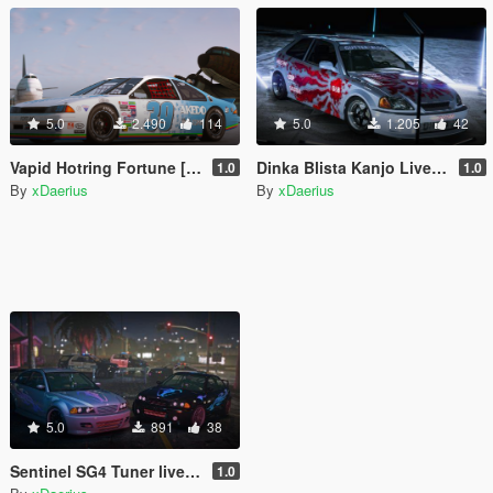
5.0
2.490
114
5.0
1.205
42
Vapid Hotring Fortune [Add-on | Liveries]
Dinka Blista Kanjo Livery Pack
1.0
1.0
By
xDaerius
By
xDaerius
5.0
891
38
Sentinel SG4 Tuner livery Pack
1.0