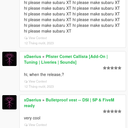
hi please make subaru XT hi please make subaru XT
hi please make subaru XT hi please make subaru XT
hi please make subaru XT hi please make subaru XT
hi please make subaru XT hi please make subaru XT
hi please make subaru XT hi please make subaru XT
hi please make subaru XT
View Context
12 Tháng mười, 2023
xDaerius
»
Pfister Comet Callista [Add-On |
Tuning | Liveries | Sounds]
hi, when the release,?
View Context
12 Tháng mười, 2023
xDaerius
»
Bulletproof vest -- DSI | SP & FiveM
ready
very cool
View Context