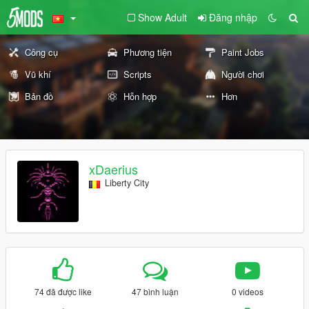
Show Adult
Đăng nhập
Công cụ
Phương tiện
Paint Jobs
Vũ khí
Scripts
Người chơi
Bản đồ
Hỗn hợp
Hơn
xDaerius
Liberty City
74 đã được like
47 bình luận
0 videos