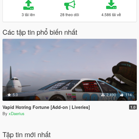
3 tải lên
28 theo dõi
4.586 tải về
Các tập tin phổ biến nhất
5.0
2.490
114
Vapid Hotring Fortune [Add-on | Liveries]
1.0
By
xDaerius
Tập tin mới nhất