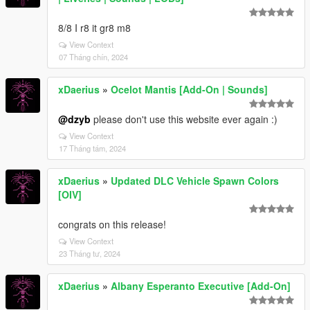
8/8 I r8 it gr8 m8
View Context
07 Tháng chín, 2024
xDaerius
»
Ocelot Mantis [Add-On | Sounds]
@dzyb
please don't use this website ever again :)
View Context
17 Tháng tám, 2024
xDaerius
»
Updated DLC Vehicle Spawn Colors
[OIV]
congrats on this release!
View Context
23 Tháng tư, 2024
xDaerius
»
Albany Esperanto Executive [Add-On]