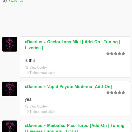
By
xDaerius
xDaerius
»
Ocelot Lynx Mk.I [ Add-On | Tuning |
Liveries ]
is this
View Context
19 Tháng mười, 2024
xDaerius
»
Vapid Peyote Moderna [Add-On]
yea
View Context
19 Tháng mười, 2024
xDaerius
»
Maibatsu Pico Turbo [Add-On | Tuning
| Liveries | Sounds | LODs]