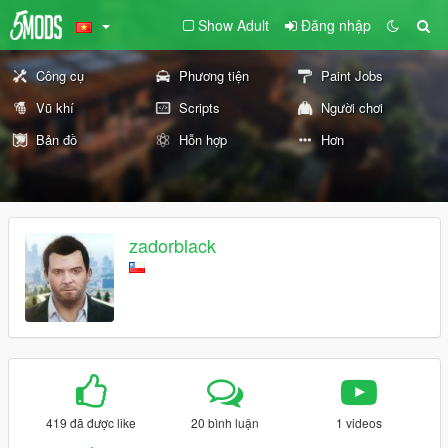
Show Adult
Đăng nhập
Công cụ
Phương tiện
Paint Jobs
Vũ khí
Scripts
Người chơi
Bản đồ
Hỗn hợp
Hơn
zadorblack
419 đã được like
20 bình luận
1 videos