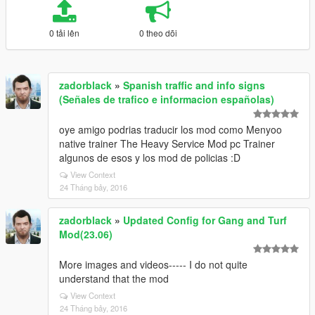
0 tải lên
0 theo dõi
zadorblack
»
Spanish traffic and info signs
(Señales de trafico e informacion españolas)
oye amigo podrias traducir los mod como Menyoo
native trainer The Heavy Service Mod pc Trainer
algunos de esos y los mod de policias :D
View Context
24 Tháng bảy, 2016
zadorblack
»
Updated Config for Gang and Turf
Mod(23.06)
More images and videos----- I do not quite
understand that the mod
View Context
24 Tháng bảy, 2016