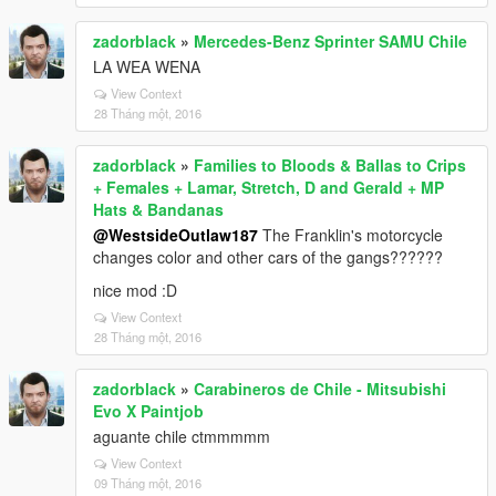
zadorblack
»
Mercedes-Benz Sprinter SAMU Chile
LA WEA WENA
View Context
28 Tháng một, 2016
zadorblack
»
Families to Bloods & Ballas to Crips
+ Females + Lamar, Stretch, D and Gerald + MP
Hats & Bandanas
@WestsideOutlaw187
The Franklin's motorcycle
changes color and other cars of the gangs??????
nice mod :D
View Context
28 Tháng một, 2016
zadorblack
»
Carabineros de Chile - Mitsubishi
Evo X Paintjob
aguante chile ctmmmmm
View Context
09 Tháng một, 2016