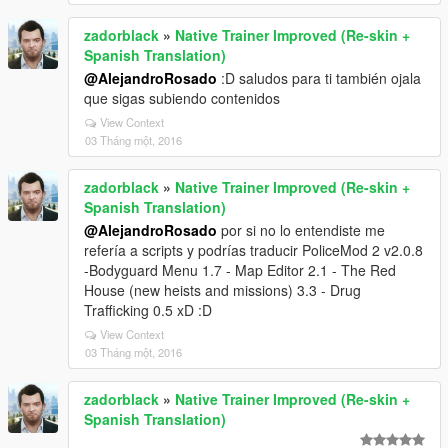
zadorblack
»
Native Trainer Improved (Re-skin +
Spanish Translation)
@AlejandroRosado
:D saludos para ti también ojala
que sigas subiendo contenidos
View Context
03 Tháng một, 2016
zadorblack
»
Native Trainer Improved (Re-skin +
Spanish Translation)
@AlejandroRosado
por si no lo entendiste me
refería a scripts y podrías traducir PoliceMod 2 v2.0.8
-Bodyguard Menu 1.7 - Map Editor 2.1 - The Red
House (new heists and missions) 3.3 - Drug
Trafficking 0.5 xD :D
View Context
03 Tháng một, 2016
zadorblack
»
Native Trainer Improved (Re-skin +
Spanish Translation)