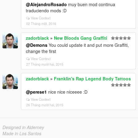
@AlejandroRosado
muy buen mod continua
traduciendo mods :D
View Context
02 Tháng một, 2016
zadorblack
»
New Bloods Gang Graffiti
@Demons
You could update it and put more Graffiti,
change the first
View Context
27 Tháng mười hai, 2015
zadorblack
»
Franklin's Rap Legend Body Tattoos
@perese1
nice nice niceeee :D
View Context
26 Tháng mười hai, 2015
Designed in Alderney
Made in Los Santos