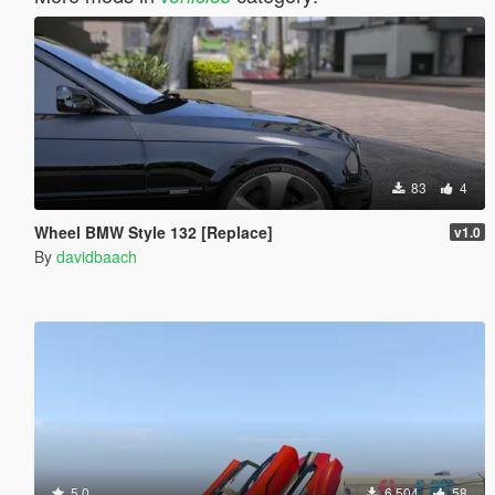
83
4
Wheel BMW Style 132 [Replace]
v1.0
By
davidbaach
5.0
6.504
58