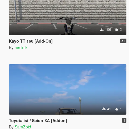
106
2
Kayo TT 160 [Add-On]
all
By
melinik
41
1
Toyota ist / Scion XA [Addon]
1
By
SamZoid