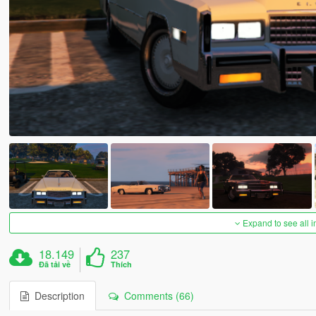
Expand to see all 
18.149
237
Đã tải về
Thích
Description
Comments (66)