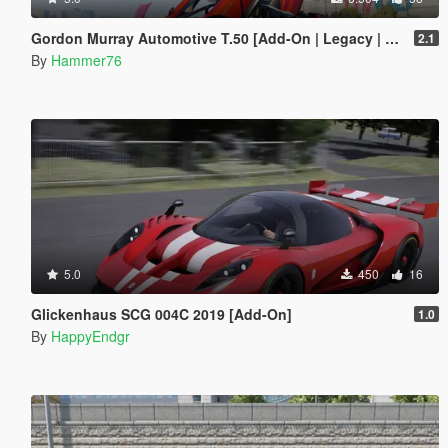
Gordon Murray Automotive T.50 [Add-On | Legacy | Enhanced]
2.1
By
Hammer76
5.0
450
16
Glickenhaus SCG 004C 2019 [Add-On]
1.0
By
HappyEndgr