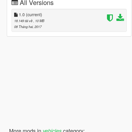
All Versions
1.0
(current)
18.149 tải về
, 10 MB
08 Tháng hai, 2017
More mods in
category:
vehicles