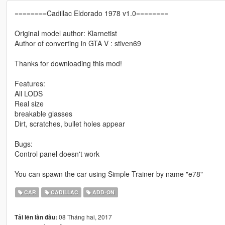
========Cadillac Eldorado 1978 v1.0‏========
Original model author: Klarnetist
Author of converting in GTA V : stiven69
Thanks for downloading this mod!
Features:
All LODS
Real size
breakable glasses
Dirt, scratches, bullet holes appear
Bugs:
Control panel doesn't work
You can spawn the car using Simple Trainer by name "e78"
CAR
CADILLAC
ADD-ON
08 Tháng hai, 2017
Tải lên lần đầu: