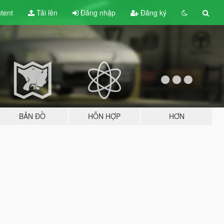
tent
Tải lên
Đăng nhập
Đăng ký
BẢN ĐỒ
HỖN HỢP
HƠN