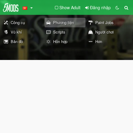
Show Adult
Đăng nhập
Công cụ
Phương tiện
Paint Jobs
Vũ khí
Scripts
Người chơi
Bản đồ
Hỗn hợp
Hơn