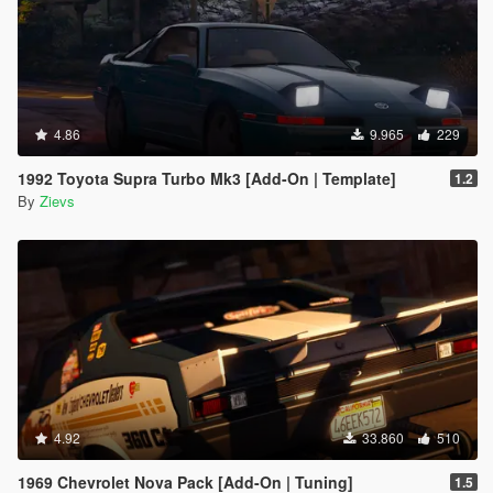
4.86
9.965
229
1992 Toyota Supra Turbo Mk3 [Add-On | Template]
1.2
By
Zievs
4.92
33.860
510
1969 Chevrolet Nova Pack [Add-On | Tuning]
1.5