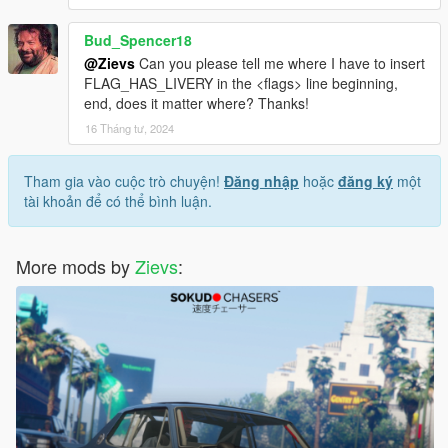
Bud_Spencer18
@Zievs
Can you please tell me where I have to insert
FLAG_HAS_LIVERY in the <flags> line beginning,
end, does it matter where? Thanks!
16 Tháng tư, 2024
Tham gia vào cuộc trò chuyện!
Đăng nhập
hoặc
đăng ký
một
tài khoản để có thể bình luận.
More mods by
Zievs
: