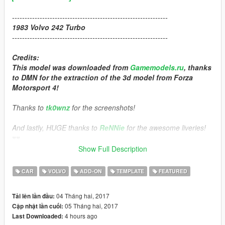
--------------------------------------------------------------
1983 Volvo 242 Turbo
--------------------------------------------------------------
Credits:
This model was downloaded from
Gamemodels.ru
, thanks
to DMN for the extraction of the 3d model from Forza
Motorsport 4!
Thanks to
tk0wnz
for the screenshots!
And lastly, HUGE thanks to
ReNNie
for the awesome liveries!
♥♥
Show Full Description
Features
HQ Exterior
CAR
VOLVO
ADD-ON
TEMPLATE
FEATURED
HQ Interior
Livery Support (13 liverys' included)
04 Tháng hai, 2017
Tải lên lần đầu:
Replace + Add-on versions
05 Tháng hai, 2017
Cập nhật lần cuối:
4 hours ago
Last Downloaded:
Installation in archive