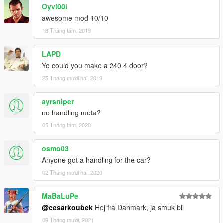
Oyvi00i
awesome mod 10/10
18 Tháng tám, 2019
LAPD
Yo could you make a 240 4 door?
25 Tháng mười hai, 2019
ayrsniper
no handling meta?
05 Tháng tám, 2020
osmo03
Anyone got a handling for the car?
02 Tháng mười hai, 2020
MaBaLuPe
@cesarkoubek
Hej fra Danmark, ja smuk bil
09 Tháng mười, 2021