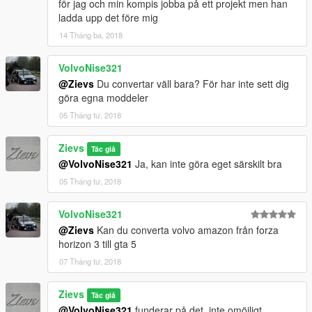
för jag och min kompis jobba på ett projekt men han
ladda upp det före mig
14 Tháng ba, 2018
VolvoNise321
@Zievs
Du convertar väll bara? För har inte sett dig
göra egna moddeler
05 Tháng tư, 2018
Zievs
Tác giả
@VolvoNise321
Ja, kan inte göra eget särskilt bra
05 Tháng tư, 2018
VolvoNise321
@Zievs
Kan du converta volvo amazon från forza
horizon 3 till gta 5
07 Tháng tư, 2018
Zievs
Tác giả
@VolvoNise321
funderar på det, inte omöjligt