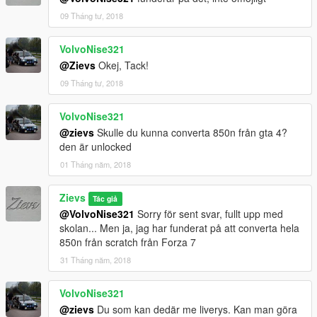
09 Tháng tư, 2018
VolvoNise321
@Zievs
Okej, Tack!
09 Tháng tư, 2018
VolvoNise321
@zievs
Skulle du kunna converta 850n från gta 4?
den är unlocked
01 Tháng năm, 2018
Zievs
Tác giả
@VolvoNise321
Sorry för sent svar, fullt upp med
skolan... Men ja, jag har funderat på att converta hela
850n från scratch från Forza 7
31 Tháng năm, 2018
VolvoNise321
@zievs
Du som kan dedär me liverys. Kan man göra