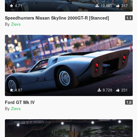
4.71
19.485
317
Speedhunters Nissan Skyline 2000GT-R [Stanced]
1.1
By
Zievs
4.97
9.729
231
Ford GT Mk IV
1.0
By
Zievs