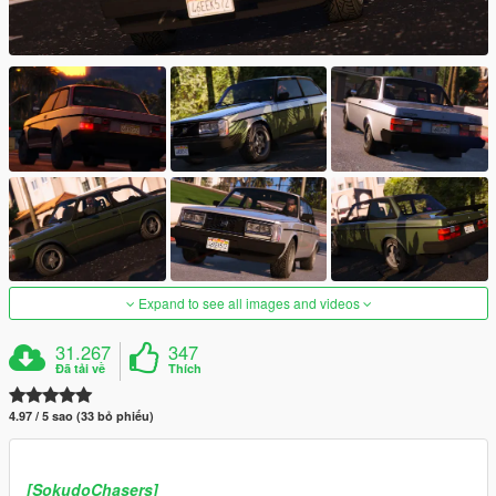
Expand to see all images and videos
31.267
347
Đã tải về
Thích
4.97 / 5 sao (33 bỏ phiếu)
[SokudoChasers]