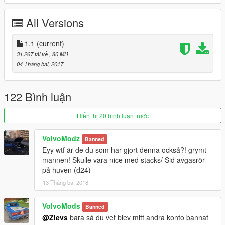
All Versions
CHANGELOG:
--------------------------------------------------------------
1.1
(current)
V 1.1
31.267 tải về
, 80 MB
Updated lights reflection
04 Tháng hai, 2017
Fixed front lights tint problem
Added 6 tuning parts
Added tons of livery's, THANKS TO ReNNiE, ILY ♥♥♥
122 Bình luận
--------------------------------------------------------------
Hiển thị 20 bình luận trước
Sorry about the filesize guys :(
VolvoModz
Banned
Eyy wtf är de du som har gjort denna också?! grymt
ENJOY!
mannen! Skulle vara nice med stacks/ Sid avgasrör
på huven (d24)
13 Tháng ba, 2018
VolvoMods
Banned
@Zievs
bara så du vet blev mitt andra konto bannat