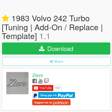
1983 Volvo 242 Turbo
[Tuning | Add-On / Replace |
Template]
1.1
Download
Share
Zievs
Đóng góp với
Support me on