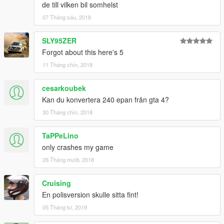
de till vilken bil somhelst
07 Tháng sáu, 2018
SLY95ZER
Forgot about this here's 5
11 Tháng chín, 2018
cesarkoubek
Kan du konvertera 240 epan från gta 4?
30 Tháng chín, 2018
TaPPeLino
only crashes my game
26 Tháng mười, 2018
Cruising
En polisversion skulle sitta fint!
05 Tháng tư, 2019