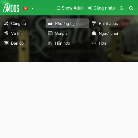
Show Adult
Đăng nhập
Công cụ
Phương tiện
Paint Jobs
Vũ khí
Scripts
Người chơi
Bản đồ
Hỗn hợp
Hơn