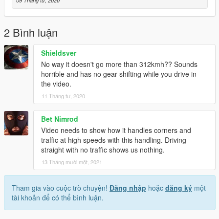
2 Bình luận
Shieldsver
No way it doesn't go more than 312kmh?? Sounds
horrible and has no gear shifting while you drive in
the video.
11 Tháng tư, 2020
Bet Nimrod
Video needs to show how it handles corners and
traffic at high speeds with this handling. Driving
straight with no traffic shows us nothing.
13 Tháng mười một, 2021
Tham gia vào cuộc trò chuyện!
Đăng nhập
hoặc
đăng ký
một
tài khoản để có thể bình luận.