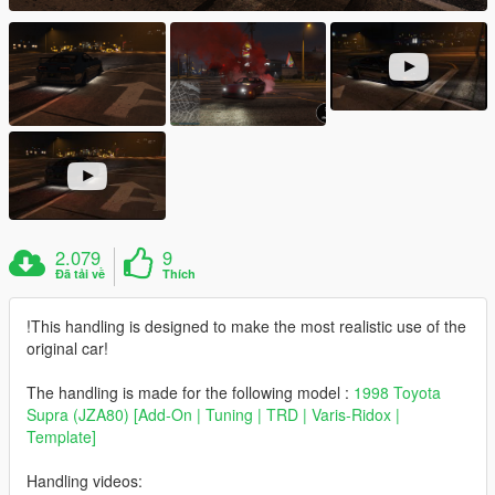
2.079
9
Đã tải về
Thích
!This handling is designed to make the most realistic use of the
original car!
The handling is made for the following model :
1998 Toyota
Supra (JZA80) [Add-On | Tuning | TRD | Varis-Ridox |
Template]
Handling videos: