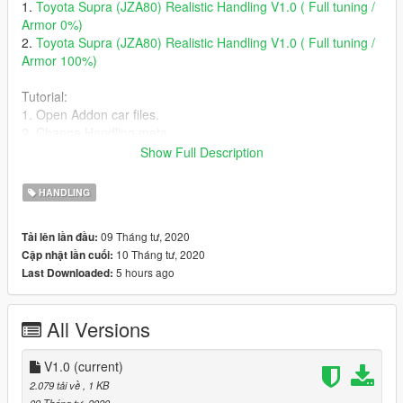
1.
Toyota Supra (JZA80) Realistic Handling V1.0 ( Full tuning /
Armor 0%)
2.
Toyota Supra (JZA80) Realistic Handling V1.0 ( Full tuning /
Armor 100%)
Tutorial:
1. Open Addon car files.
2. Change Handling.meta
3. Done :)
Show Full Description
The handling was taken out by Dani038
HANDLING
09 Tháng tư, 2020
Tải lên lần đầu:
10 Tháng tư, 2020
Cập nhật lần cuối:
5 hours ago
Last Downloaded:
All Versions
V1.0
(current)
2.079 tải về
, 1 KB
09 Tháng tư, 2020