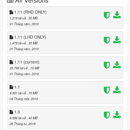
Original Model Author: Squir, Forza Motorsport4
Convert&: Edited: XPERIA
1.11 (RHD ONLY)
1.219 tải về
, 30 MB
some part of interior from 2003 Bentley Continental GT
01 Tháng năm, 2019
Screenshot/Test : 小宇
1.11 (LHD ONLY)
1.478 tải về
, 30 MB
Technical support & Special thanks： Backfire Workshop
01 Tháng năm, 2019
----------------------------------------------------------------
1.11
(current)
Mod features:
35.799 tải về
, 70 MB
01 Tháng năm, 2019
- HQ Model
- Right-hand drive
1.1
- UK license plates
- 3d Pirelli tires
4.891 tải về
, 70 MB
- Working lights system
04 Tháng một, 2019
- Correct car proportions
- Working rear seats
1.0
- Metallic paint
6.586 tải về
, 40 MB
28 Tháng tư, 2018
color1:body