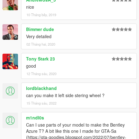
nice
10 Tháng bảy, 2019
Bimmer dude
Very detailed
02 Tháng hai, 2020
Tony Stark 23
good
12 Tháng sáu, 2020
lordblackhand
can you make it left side stering wheel ?
15 Tháng sáu, 2022
m1ndl0s
Can I use parts of your model to make the Bentley
Azure T? A bit like this one I made for GTA-Sa
(https://gta-goodies.blogspot.com/2022/07/bentley-