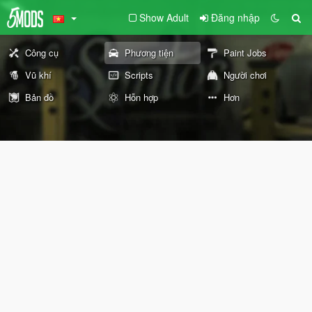
Show Adult
Đăng nhập
Công cụ
Phương tiện
Paint Jobs
Vũ khí
Scripts
Người chơi
Bản đồ
Hỗn hợp
Hơn