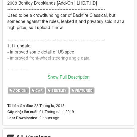
2008 Bentley Brooklands [Add-On | LHD/RHD]
----------------------------------------------------------------
Used to be a crowdfunding car of Backfire Classical, but
someone against the rules, leaked it and privately sold it at a
high price, so I upload it now.
----------------------------------------------------------------
1.11 update
- improved some detail of US spec
- improved front-wheel steering angle data
1.1 update
- added US spec (spawn code: brooklands1)
Show Full Description
- added a rotatable screen (num8/5 or shift/ctrl)
- metallic paint
ADD-ON
CAR
BENTLEY
FEATURED
- added window stickers
- added two umbrellas in the boot
28 Tháng tư, 2018
Tải lên lần đầu:
- improved interior detail and texture
01 Tháng năm, 2019
Cập nhật lần cuối:
- improved engine detail and texture
2 hours ago
Last Downloaded:
----------------------------------------------------------------
Credits:
All Versions