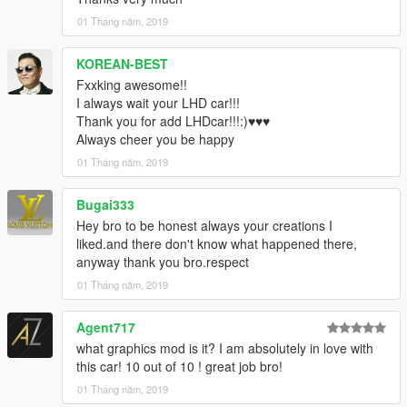
XPERIA
01 Tháng năm, 2019
[Backfire Workshop]
KOREAN-BEST
Fxxking awesome!!
I always wait your LHD car!!!
Thank you for add LHDcar!!!:)♥♥♥
Always cheer you be happy
01 Tháng năm, 2019
Bugai333
Hey bro to be honest always your creations I
liked.and there don't know what happened there,
anyway thank you bro.respect
01 Tháng năm, 2019
Agent717
what graphics mod is it? I am absolutely in love with
this car! 10 out of 10 ! great job bro!
01 Tháng năm, 2019