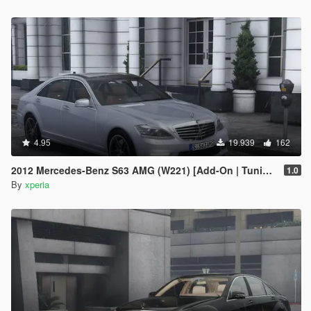
4.95
19.939
162
2012 Mercedes-Benz S63 AMG (W221) [Add-On | Tuning]
1.0
By
xperia