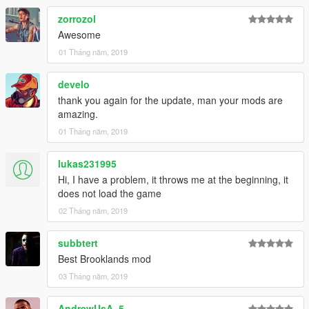
zorrozol
Awesome
01 Tháng năm, 2019
develo
thank you again for the update, man your mods are
amazing.
01 Tháng năm, 2019
lukas231995
Hi, I have a problem, it throws me at the beginning, it
does not load the game
02 Tháng năm, 2019
subbtert
Best Brooklands mod
03 Tháng năm, 2019
AndrewUsA_5