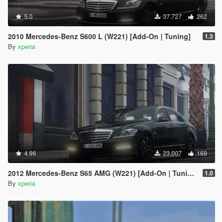
5.0
37.727
262
2010 Mercedes-Benz S600 L (W221) [Add-On | Tuning]
1.3
By
xperia
4.96
23.007
169
2012 Mercedes-Benz S65 AMG (W221) [Add-On | Tuning]
1.0
By
xperia