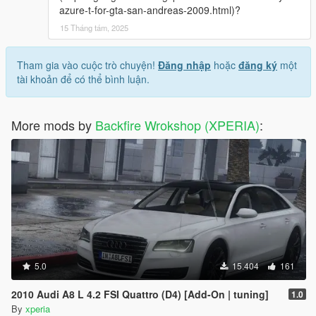
azure-t-for-gta-san-andreas-2009.html)?
15 Tháng tám, 2025
Tham gia vào cuộc trò chuyện!
Đăng nhập
hoặc
đăng ký
một
tài khoản để có thể bình luận.
More mods by
Backfire Wrokshop (XPERIA)
:
5.0
15.404
161
2010 Audi A8 L 4.2 FSI Quattro (D4) [Add-On | tuning]
1.0
By
xperia