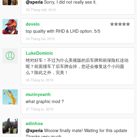
@xperia
Sorry, I did not really see it.
----------------------------------------------------------------
05 Tháng một, 2019
Contact:
develo
Email: 602411616@qq.com
top quality with RHD & LHD option. 5/5
YFT IS LOCKED. ANY MODIFICATION TO YFT IS NOT
24 Tháng hai, 2019
ALLOWED.
LukeDominic
Not for commercial promotion.
绝对好车！不过为什么美规版的后车牌和前保险杠连动
呢？前面撞车了后车牌会掉，您还会修复这个小问题
Do not reupload this mod on any webside without my
么？除此之外，完美！
authorization.
05 Tháng tư, 2019
If you find any bugs or errors,(except I found) or you have and
suggest to make it better, please report to me.
mutinyearth
what graphic mod ?
----------------------------------------------------------------
27 Tháng tư, 2019
Powered by Backfire Workshop.
adinhoa
Official QQ Group: 1065828383
----------------------------------------------------------------
@xperia
Wooow finally mate! Waiting for this update
Thanks very much