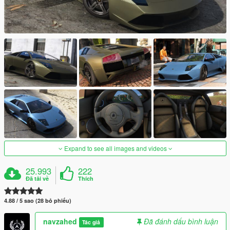
Expand to see all images and videos
25.993
222
Đã tải về
Thích
4.88 / 5 sao (28 bỏ phiếu)
navzahed
Đã đánh dấu bình luận
Tác giả