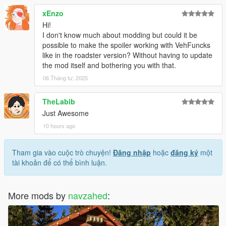
xEnzo
Hi!
I don't know much about modding but could it be
possible to make the spoiler working with VehFuncks
like in the roadster version? Without having to update
the mod itself and bothering you with that.
06 Tháng tư, 2025
TheLabib
Just Awesome
10 hours ago
Tham gia vào cuộc trò chuyện!
Đăng nhập
hoặc
đăng ký
một
tài khoản để có thể bình luận.
More mods by
navzahed
: