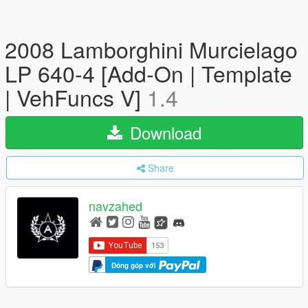
2008 Lamborghini Murcielago
LP 640-4 [Add-On | Template
| VehFuncs V]
1.4
Download
Share
navzahed
Đóng góp với