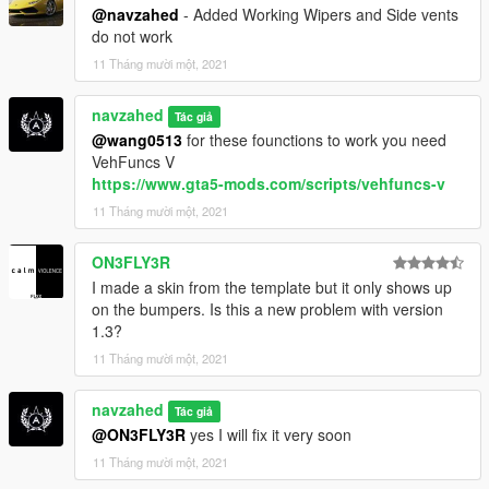
or my email NAVZAHED.A@OUTLOOK.COM
@navzahed
- Added Working Wipers and Side vents
do not work
also visit my youtube channel:
11 Tháng mười một, 2021
https://www.youtube.com/channel/UC-
uKqfCW0iuUbp2m57LzJnw
------------------------------------------------
navzahed
Tác giả
@wang0513
for these founctions to work you need
Enjoy!
VehFuncs V
https://www.gta5-mods.com/scripts/vehfuncs-v
11 Tháng mười một, 2021
ON3FLY3R
I made a skin from the template but it only shows up
on the bumpers. Is this a new problem with version
1.3?
11 Tháng mười một, 2021
navzahed
Tác giả
@ON3FLY3R
yes I will fix it very soon
11 Tháng mười một, 2021