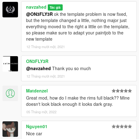
navzahed
Tác giả
@ON3FLY3R
ok the template problem is now fixed,
but the template changed a little, nothing major just
everything moved to the right a little on the template,
so please make sure to adapt your paintjob to the
new template
12 Tháng mười một, 2021
ON3FLY3R
@navzahed
Thank you so much
12 Tháng mười một, 2021
Matdenzel
Great mod, how do I make the rims full black?? Mine
doesn't look black enough it looks dark gray.
05 Tháng một, 2022
Nguyen01
Nice car