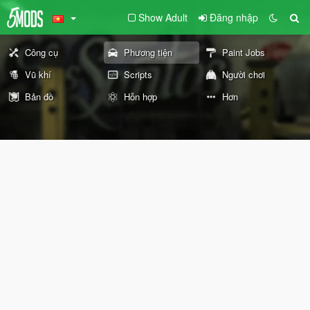
Show Adult
Đăng nhập
Công cụ
Phương tiện
Paint Jobs
Vũ khí
Scripts
Người chơi
Bản đồ
Hỗn hợp
Hơn