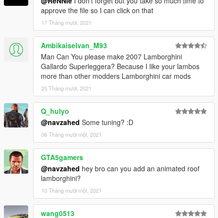
@ReNNie
I don't forget but you take so much time to
following line in your "dlclist.xml" file:
approve the file so I can click on that
17 Tháng mười, 2021
dlcpacks:/murc640/
-------------------
Ambikaiselvan_M93
to have auto side vents and windsield wipers install the
Man Can You please make 2007 Lamborghini
VehFuncs V mod from the following link :
Gallardo Superleggera? Because I like your lambos
more than other modders Lamborghini car mods
https://www.gta5-mods.com/scripts/vehfuncs-v#description_tab
25 Tháng mười, 2021
then move the "VehFuncsV" folder to your game folder
Q_hulyo
------------------------------------------------
@navzahed
Some tuning? :D
06 Tháng mười một, 2021
spawn the car using "murc640" ID with any trainer
GTA5gamers
------------------------------------------------
@navzahed
hey bro can you add an animated roof
you can contact me on twitter and instaglam using
lamborghini?
@NAVZAHED
10 Tháng mười một, 2021
or on discord NAVZAHED#8048
wang0513