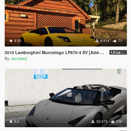
4.93
8.414
71
2010 Lamborghini Murcielago LP670-4 SV [Add-on | Livery | Template | VehfuncsV | Enhanced]
1.0 Legacy
By
navzahed
5.0
30.479
226