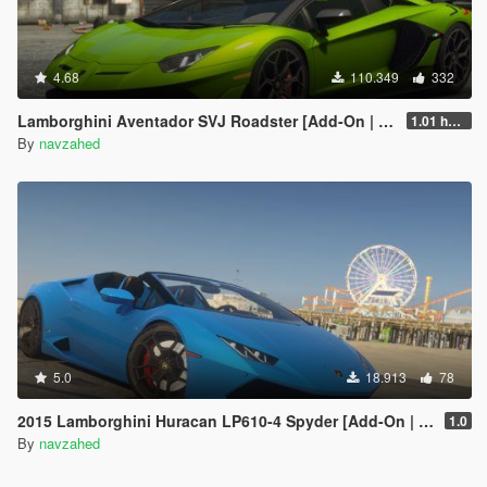
4.68
110.349
332
Lamborghini Aventador SVJ Roadster [Add-On | Extras | Template]
1.01 hotfix
By
navzahed
5.0
18.913
78
2015 Lamborghini Huracan LP610-4 Spyder [Add-On | Wheels]
1.0
By
navzahed