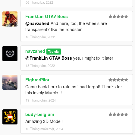
06 Tháng ba, 2022
FrankLin GTAV Boss
@navzahed
And here, too, the wheels are
transparent? like the roadster
16 Tháng tám, 2022
navzahed
Tác giả
@FrankLin GTAV Boss
yes, i might fix it later
18 Tháng tám, 2022
FighterPilot
Came back here to rate as i had forgot! Thanks for
this lovely Murcie !!
19 Tháng chín, 2024
budy-belgium
Amazing 3D Model!
16 Tháng mười một, 2024