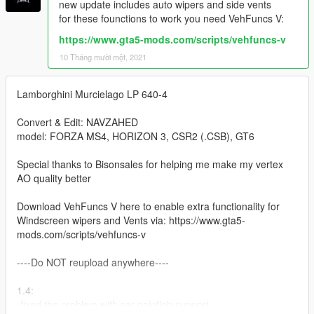
new update includes auto wipers and side vents
for these founctions to work you need VehFuncs V:
https://www.gta5-mods.com/scripts/vehfuncs-v
10 Tháng mười một, 2021
Lamborghini Murcielago LP 640-4
Convert & Edit: NAVZAHED
model: FORZA MS4, HORIZON 3, CSR2 (.CSB), GT6
Special thanks to Bisonsales for helping me make my vertex
AO quality better
Download VehFuncs V here to enable extra functionality for
Windscreen wipers and Vents via: https://www.gta5-
mods.com/scripts/vehfuncs-v
----Do NOT reupload anywhere----
1.4:
-fixed the problem with car paintjob support