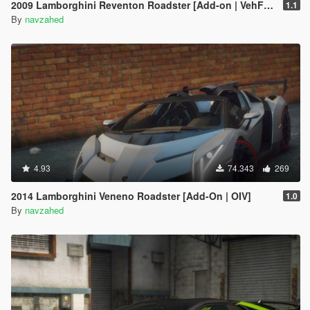
2009 Lamborghini Reventon Roadster [Add-on | VehFuncs V]
1.1
By
navzahed
4.93
74.343
269
2014 Lamborghini Veneno Roadster [Add-On | OIV]
1.0
By
navzahed