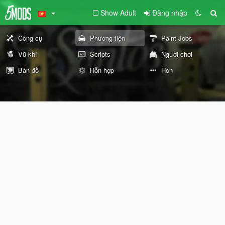
Show Adult
Đăng nhập
Công cụ
Phương tiện
Paint Jobs
Vũ khí
Scripts
Người chơi
Bản đồ
Hỗn hợp
Hơn