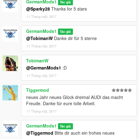
GermanMods1
Tác giả
@Sparky28
Thanks for 5 stars
11 Tháng một, 2017
GermanMods1
Tác giả
@TobimanW
Danke dir für 5 sterne
11 Tháng một, 2017
TobimanW
@GermanMods1
:D
11 Tháng một, 2017
Tiggermod
neues Jahr neues Glück dreimal AUDI das macht
Freude. Danke für eure tolle Arbeit.
11 Tháng một, 2017
GermanMods1
Tác giả
@Tiggermod
Bitte dir auch ein frohes neues