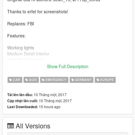
Thanks to erfet for screenshots!
Replaces: FBI
Features:
Working lights
Medium Detail Interior
High Detail Exterior
Low Detail Engine
Show Full Description
Steeringwheel Moves
Breakable Glass
CAR
AUDI
EMERGENCY
GERMANY
EUROPE
L0ds
bluelight by DyVerze
10 Tháng một, 2017
Tải lên lần đầu:
plate by GermanMods 1
10 Tháng một, 2017
Cập nhật lần cuối:
Car: Zievs
15 hours ago
Last Downloaded:
https://de.gta5-mods.com/vehicles/2009-audi-s3
To Do List:
All Versions
Better driver position