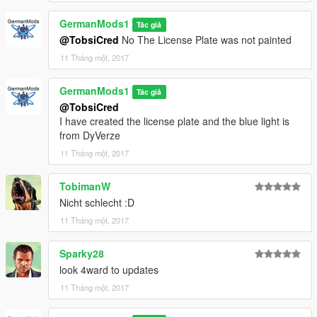
GermanMods1
Tác giả
@TobsiCred
No The License Plate was not painted
11 Tháng một, 2017
GermanMods1
Tác giả
@TobsiCred
I have created the license plate and the blue light is
from DyVerze
11 Tháng một, 2017
TobimanW
Nicht schlecht :D
11 Tháng một, 2017
Sparky28
look 4ward to updates
11 Tháng một, 2017