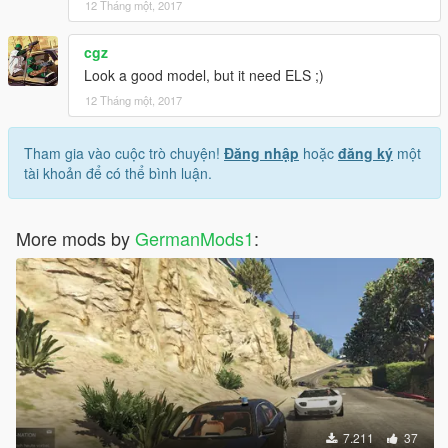
12 Tháng một, 2017
cgz
Look a good model, but it need ELS ;)
12 Tháng một, 2017
Tham gia vào cuộc trò chuyện!
Đăng nhập
hoặc
đăng ký
một
tài khoản để có thể bình luận.
More mods by
GermanMods1
:
7.211
37