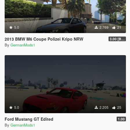
5.0
2.769
21
2013 BMW M6 Coupe Polizei Kripo NRW
3.00 [BETA]
By
GermanMods1
5.0
2.205
25
Ford Mustang GT Edited
1.00
By
GermanMods1