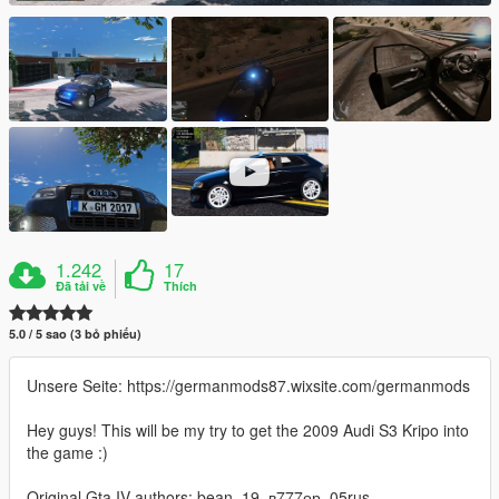
1.242
17
Đã tải về
Thích
5.0 / 5 sao (3 bỏ phiếu)
Unsere Seite: https://germanmods87.wixsite.com/germanmods
Hey guys! This will be my try to get the 2009 Audi S3 Kripo into
the game :)
Original Gta IV authors: bean_19, в777ор_05rus