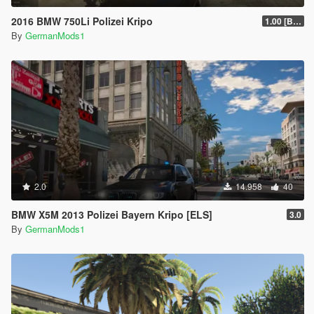
2016 BMW 750Li Polizei Kripo
1.00 [BETA]
By
GermanMods1
2.0
14.958
40
BMW X5M 2013 Polizei Bayern Kripo [ELS]
3.0
By
GermanMods1