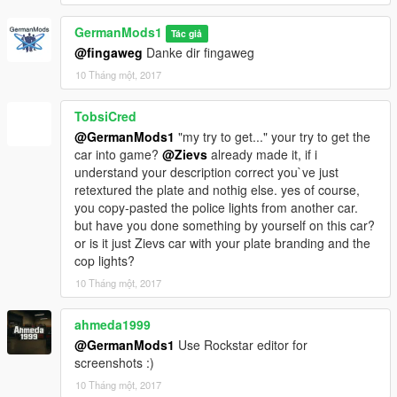
GermanMods1
Tác giả
@fingaweg
Danke dir fingaweg
10 Tháng một, 2017
TobsiCred
@GermanMods1
"my try to get..." your try to get the
car into game?
@Zievs
already made it, if i
understand your description correct you`ve just
retextured the plate and nothig else. yes of course,
you copy-pasted the police lights from another car.
but have you done something by yourself on this car?
or is it just Zievs car with your plate branding and the
cop lights?
10 Tháng một, 2017
ahmeda1999
@GermanMods1
Use Rockstar editor for
screenshots :)
10 Tháng một, 2017