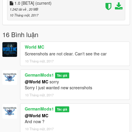
Better Collisions
1.0 [BETA]
(current)
Better Lights
1.242 tải về
, 20 MB
Add License Plate
10 Tháng một, 2017
Overall Fixing
German Police lightbar by DyVerze
Kelle by Herman the German(@Topmods)
16 Bình luận
World MC
Screenshots are not clear. Can't see the car
10 Tháng một, 2017
GermanMods1
Tác giả
@World MC
sorry
Sorry I just wanted new screenshots
10 Tháng một, 2017
GermanMods1
Tác giả
@World MC
And now ?
10 Tháng một, 2017