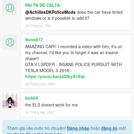
PAI TA DE CELTA
@AchillesDKPoliceMods
does the car have tinted
windows or is it possible to add it?
03 Tháng tư, 2021
Sone877
AMAZING CAR!! I recorded a video with him, it's on
my channel, I'd like you to target it was an insane
chase!!
GTA V LSPDFR - INSANE POLICE PURSUIT WITH
TESLA MODEL S 2018 -
https://youtu.be/zzQIkyA1EqI
06 Tháng chín, 2021
bubbli
the ELS doesnt work for me
31 Tháng bảy, 2022
Tham gia vào cuộc trò chuyện!
Đăng nhập
hoặc
đăng ký
một