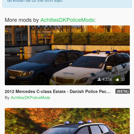
tài khoản để có thể bình luận.
More mods by
AchillesDKPoliceMods
:
4.234
33
2012 Mercedes C-class Estate - Danish Police Pack [ELS]
[BETA]
By
AchillesDKPoliceMods