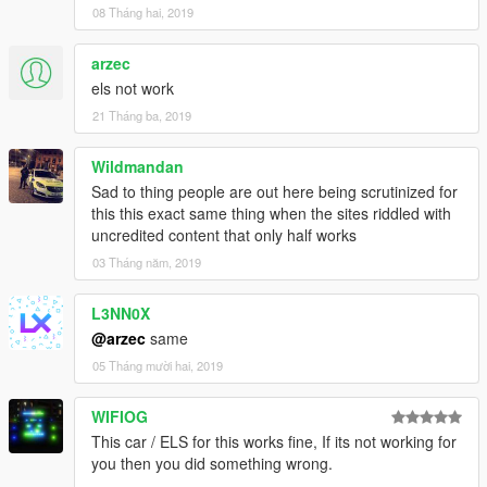
08 Tháng hai, 2019
arzec
els not work
21 Tháng ba, 2019
Wildmandan
Sad to thing people are out here being scrutinized for
this this exact same thing when the sites riddled with
uncredited content that only half works
03 Tháng năm, 2019
L3NN0X
@arzec
same
05 Tháng mười hai, 2019
WIFIOG
This car / ELS for this works fine, If its not working for
you then you did something wrong.