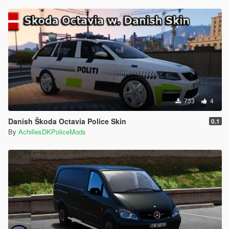
733
4
Danish Škoda Octavia Police Skin
0.1
By
AchillesDKPoliceMods