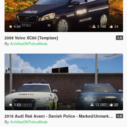
4.94
3.148
24
2009 Volvo XC60 [Template]
1.0
By
AchillesDKPoliceMods
3.83
12.207
32
2016 Audi Rs6 Avant - Danish Police - Marked/Unmarked - (Replace)
1.0
By
AchillesDKPoliceMods