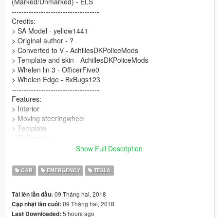
(Marked/Unmarked) - ELS
------------------------------------
Credits:
> SA Model - yellow1441
> Original author - ?
> Converted to V - AchillesDKPoliceMods
> Template and skin - AchillesDKPoliceMods
> Whelen lin 3 - OfficerFive0
> Whelen Edge - BxBugs123
------------------------------------
Features:
> Interior
> Moving steeringwheel
> Template
> ELS ready
------------------------------------
Show Full Description
Feel free to create and release your skins
------------------------------------
CAR
EMERGENCY
TESLA
Thanks for downloading :D
09 Tháng hai, 2018
Tải lên lần đầu:
- AchillesDKPoliceMods
09 Tháng hai, 2018
Cập nhật lần cuối:
5 hours ago
Last Downloaded: