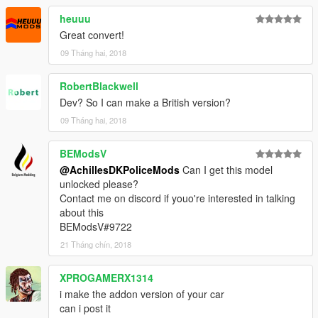
heuuu
Great convert!
09 Tháng hai, 2018
RobertBlackwell
Dev? So I can make a British version?
09 Tháng hai, 2018
BEModsV
@AchillesDKPoliceMods
Can I get this model
unlocked please?
Contact me on discord if youo're interested in talking
about this
BEModsV#9722
21 Tháng chín, 2018
XPROGAMERX1314
i make the addon version of your car
can i post it