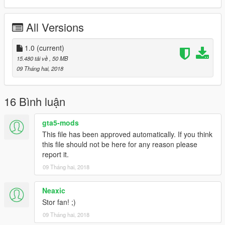
All Versions
1.0
(current)
15.480 tải về
, 50 MB
09 Tháng hai, 2018
16 Bình luận
gta5-mods
This file has been approved automatically. If you think
this file should not be here for any reason please
report it.
09 Tháng hai, 2018
Neaxic
Stor fan! ;)
09 Tháng hai, 2018