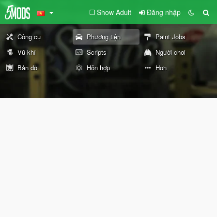
Show Adult
Đăng nhập
Công cụ
Phương tiện
Paint Jobs
Vũ khí
Scripts
Người chơi
Bản đồ
Hỗn hợp
Hơn