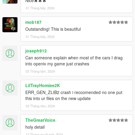
Nice🔥🔥🔥
31 Tháng bảy, 2024
mob187
Outstanding! This is beautiful
31 Tháng bảy, 2024
joseph912
Can someone explain when most of the cars I drag
into openiv my game just crashes
03 Tháng tám, 2024
LilTrayHomiee2K
ERR_GEN_ZLIB2 crash i reccomended no one put
this into ur files on the new update
03 Tháng tám, 2024
TheGreatVoice
holy detail
12 Tháng mười một, 2024