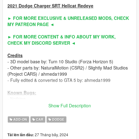
2021 Dodge Charger SRT Hellcat Redeye
► FOR MORE EXCLUSIVE & UNRELEASED MODS, CHECK
MY PATREON PAGE ◄
► FOR MORE CONTENT & INFO ABOUT MY WORK,
CHECK MY DISCORD SERVER ◄
Credits
- 3D model base by: Turn 10 Studio (Forza Horizon 5)
- Other parts by: NaturalMotion (CSR2) / Slightly Mad Studios
(Project CARS) / ahmeda1999
- Fully edited & converted to GTA 5 by: ahmeda1999
Known Bugs:
- Nothing
Show Full Description
Polygons & Vertices Counts:
- Badged (385339 Polygons / 285667 Vertices)
ADD-ON
CAR
DODGE
- Debadged (376018 Polygons / 277984 Vertices)
27 Tháng bảy, 2024
Tải lên lần đầu:
Features