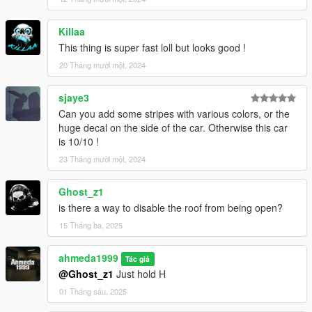
Killaa
This thing is super fast loll but looks good !
20 Tháng mười một, 2024
sjaye3
Can you add some stripes with various colors, or the
huge decal on the side of the car. Otherwise this car
is 10/10 !
23 Tháng mười một, 2024
Ghost_z1
is there a way to disable the roof from being open?
15 Tháng ba, 2025
ahmeda1999
Tác giả
@Ghost_z1
Just hold H
01 Tháng sáu, 2025