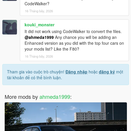
CodeWalker?
16 Tháng bảy, 2026
kouki_monster
It did not work using CodeWalker to convert the files.
@ahmeda1999
Any chance you will be adding an
Enhanced version as you did with the top four cars on
your mods list? Like the F80?
16 Tháng bảy, 2026
Tham gia vào cuộc trò chuyện!
Đăng nhập
hoặc
đăng ký
một
tài khoản để có thể bình luận.
More mods by
ahmeda1999
: