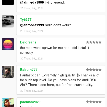
@ahmeda1999
living legend.
Extras
28 Tháng bảy, 2024
- Extra 1 (Front license plate)
Ty6377
@ahmeda1999
radio don't work?
29 Tháng bảy, 2024
Deloreanz
the mod won't spawn for me and I did install it
correctly
30 Tháng bảy, 2024
Babuin777
Fantastic car! Extremely high quality. 👍 Thanks a lot
for such top level. Do you have plans for Audi RS6
Abt? There's one here, but far from such quality.
30 Tháng bảy, 2024
pacman2020