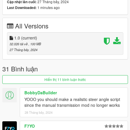
27 Tháng bảy, 2024
Cập nhật lần cuối:
- Add-on, FiveM, altV & RAGEMP compatible
1 minutes ago
Last Downloaded:
- Animated sunroof (Hold H)
- Correct vehicle dimensions
- HQ interior / exterior (Realistic materials)
All Versions
- HQ rims & 3D tires
- HQ door sills & frames / hoodliner / trunkliner
- 3D engine, trunk & undercarriage
1.0
(current)
- Animated engine & exhaust (Vibrating)
32.026 tải về
, 100 MB
- Breakable glass with cracks & dirt
27 Tháng bảy, 2024
- Correct window tint
- Accurate exterior lights
- Accurate interior lights & illuminated buttons (On / Off)
31 Bình luận
- Fully working instrument cluster
- Accurate handling, top speed & weight
Hiển thị 11 bình luận trước
- Accurate hands on steering wheel & Steering angle
- +5 Tuning options (Works with debadged version)
BobbyDaBuilder
YOOO you should make a realistic steer angle script
Paint Options
since the manual transmission mod no longer works
- Paint 1: Body
28 Tháng bảy, 2024
- Paint 2: Brake calipers
- Paint 4: Wheels
- Paint 6: Interior
F7YO