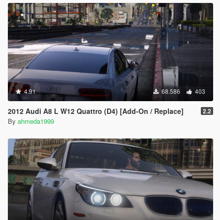
4.91
68.586
403
2012 Audi A8 L W12 Quattro (D4) [Add-On / Replace]
2.2
By
ahmeda1999