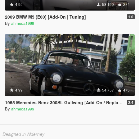
4.95
58.150
274
2009 BMW M5 (E60) [Add-On | Tuning]
1.0
By
ahmeda1999
4.99
54.757
475
1955 Mercedes-Benz 300SL Gullwing [Add-On / Replace | Tuning]
2.4
By
ahmeda1999
Designed in Alderney