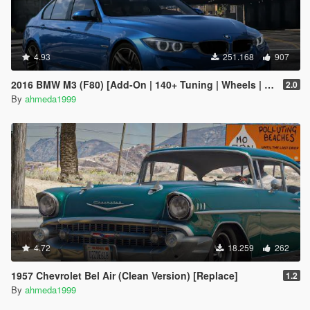
4.93
251.168
907
2016 BMW M3 (F80) [Add-On | 140+ Tuning | Wheels | Template]
2.0
By
ahmeda1999
4.72
18.259
262
1957 Chevrolet Bel Air (Clean Version) [Replace]
1.2
By
ahmeda1999