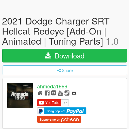
2021 Dodge Charger SRT
Hellcat Redeye [Add-On |
Animated | Tuning Parts]
1.0
Download
Share
ahmeda1999
Đóng góp với
Support me on