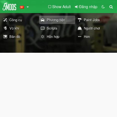
Show Adult
Đăng nhập
Công cụ
Phương tiện
Paint Jobs
Vũ khí
Scripts
Người chơi
Bản đồ
Hỗn hợp
Hơn