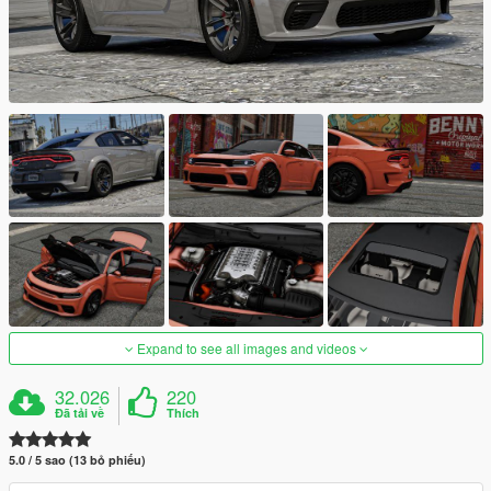
Expand to see all images and videos
32.026
220
Đã tải về
Thích
5.0 / 5 sao (13 bỏ phiếu)