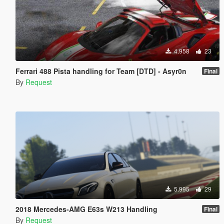
4.958
23
Ferrari 488 Pista handling for Team [DTD] - Asyr0n
Final
By
Request
5.995
29
2018 Mercedes-AMG E63s W213 Handling
Final
By
Request