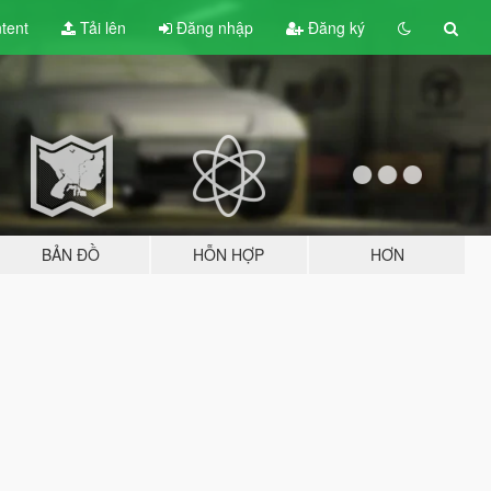
tent
Tải lên
Đăng nhập
Đăng ký
BẢN ĐỒ
HỖN HỢP
HƠN