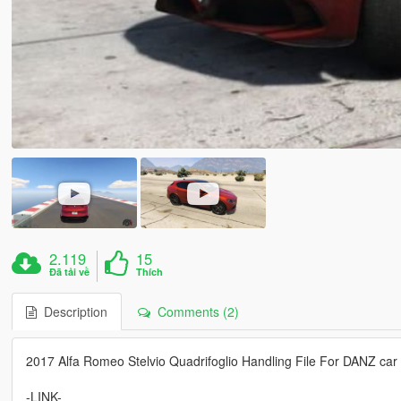
2.119
15
Đã tải về
Thích
Description
Comments (2)
2017 Alfa Romeo Stelvio Quadrifoglio Handling File For DANZ ca
-LINK-