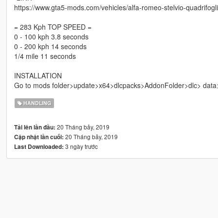
https://www.gta5-mods.com/vehicles/alfa-romeo-stelvio-quadrifog
= 283 Kph TOP SPEED =
0 - 100 kph 3.8 seconds
0 - 200 kph 14 seconds
1/4 mile 11 seconds
INSTALLATION
Go to mods folder>update>x64>dlcpacks>AddonFolder>dlc> data>
HANDLING
20 Tháng bảy, 2019
Tải lên lần đầu:
20 Tháng bảy, 2019
Cập nhật lần cuối:
3 ngày trước
Last Downloaded: