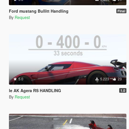
Ford mustang Bullitt Handling
Final
By
Request
5.0
5.223
23
le AK Agera RS HANDLING
1.0
By
Request