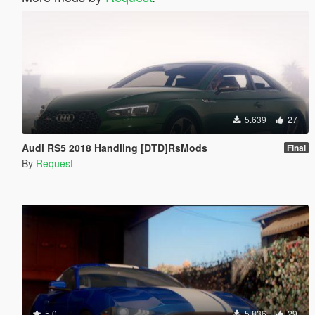
5.639
27
Audi RS5 2018 Handling [DTD]RsMods
Final
By
Request
5.0
5.836
29