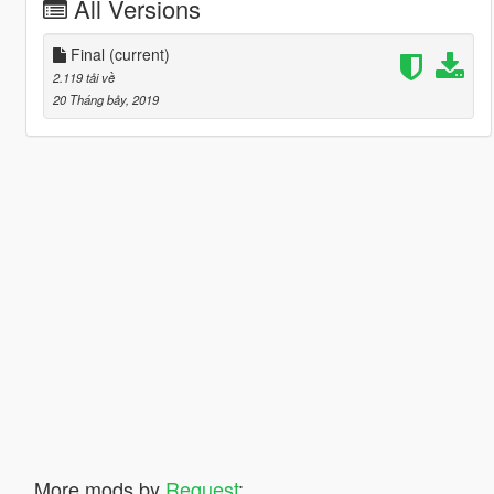
All Versions
Final
(current)
2.119 tải về
20 Tháng bảy, 2019
More mods by
Request
: