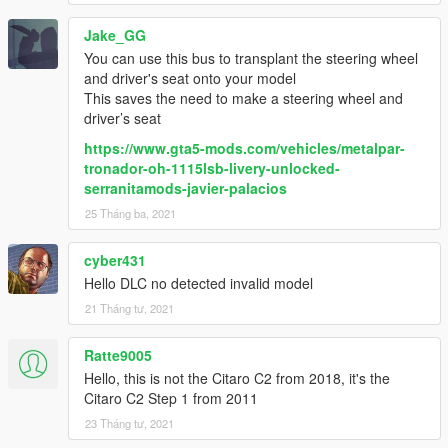
Jake_GG
You can use this bus to transplant the steering wheel
and driver's seat onto your model
This saves the need to make a steering wheel and
driver’s seat
https://www.gta5-mods.com/vehicles/metalpar-
tronador-oh-1115lsb-livery-unlocked-
serranitamods-javier-palacios
25 Tháng ba, 2021
cyber431
Hello DLC no detected invalid model
21 Tháng tư, 2021
Ratte9005
Hello, this is not the Citaro C2 from 2018, it's the
Citaro C2 Step 1 from 2011
23 Tháng tư, 2021