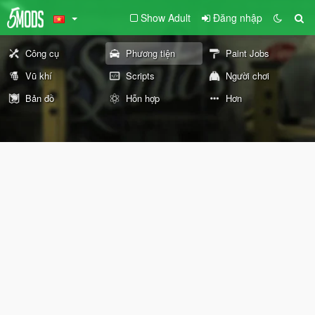
Show Adult
Đăng nhập
Công cụ
Phương tiện
Paint Jobs
Vũ khí
Scripts
Người chơi
Bản đồ
Hỗn hợp
Hơn