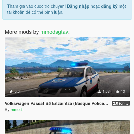
Tham gia vào cuộc trò chuyện!
Đăng nhập
hoặc
đăng ký
một
tài khoản để có thể bình luận.
More mods by
mmodsgtav
:
5.0
1.634
13
Volkswagen Passat B5 Ertzaintza (Basque Police) [ELS | REPLACE]
2.0 (only add-on)
By
mmods