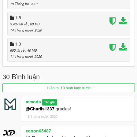
19 Tháng ba, 2021
Para conseguir este modelo desbloqueado, envíame un
mensaje privado.
1.5
¡Gracias por descargar!
3.487 tải về
, 60 MB
14 Tháng mười, 2020
1.0
605 tải về
, 40 MB
11 Tháng mười, 2020
30 Bình luận
Hiển thị 10 bình luận trước
mmods
Tác giả
@Charlis1337
gracias!
18 Tháng mười, 2020
xenon65487