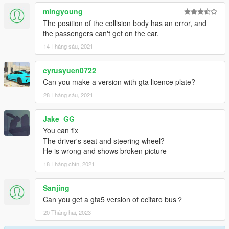
mingyoung
The position of the collision body has an error, and
the passengers can't get on the car.
14 Tháng sáu, 2021
cyrusyuen0722
Can you make a version with gta licence plate?
28 Tháng sáu, 2021
Jake_GG
You can fix
The driver's seat and steering wheel?
He is wrong and shows broken picture
18 Tháng chín, 2021
Sanjing
Can you get a gta5 version of ecitaro bus？
20 Tháng hai, 2023