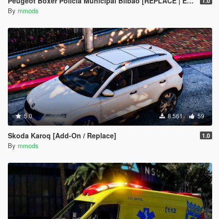
Peugeot Boxer Policia Municipal Bilbao [REPLACE | ELS]
1.0
By
mmods
5.0
8.561
59
Skoda Karoq [Add-On / Replace]
1.0
By
mmods