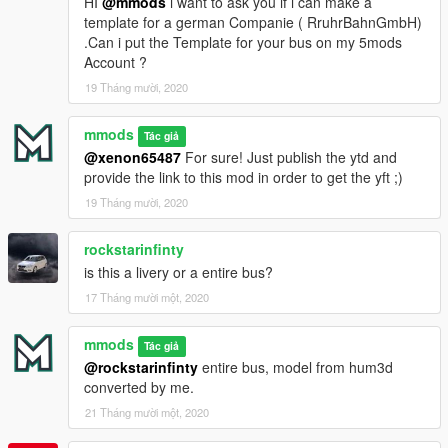
HI
@mmods
i want to ask you if i can make a
template for a german Companie ( RruhrBahnGmbH)
.Can i put the Template for your bus on my 5mods
Account ?
19 Tháng mười, 2020
mmods
Tác giả
@xenon65487
For sure! Just publish the ytd and
provide the link to this mod in order to get the yft ;)
19 Tháng mười, 2020
rockstarinfinty
is this a livery or a entire bus?
17 Tháng mười một, 2020
mmods
Tác giả
@rockstarinfinty
entire bus, model from hum3d
converted by me.
21 Tháng mười một, 2020