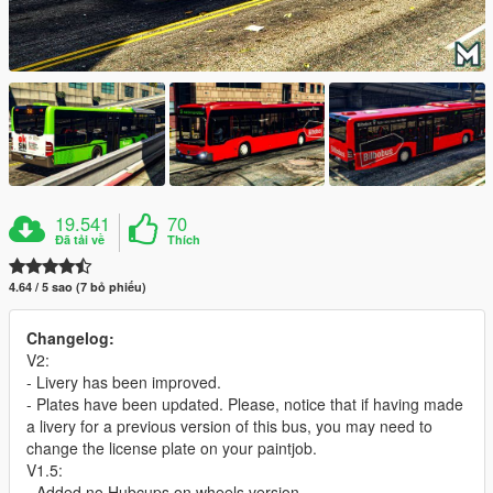
19.541
70
Đã tải về
Thích
4.64 / 5 sao (7 bỏ phiếu)
Changelog:
V2:
- Livery has been improved.
- Plates have been updated. Please, notice that if having made
a livery for a previous version of this bus, you may need to
change the license plate on your paintjob.
V1.5:
- Added no Hubcups on wheels version.