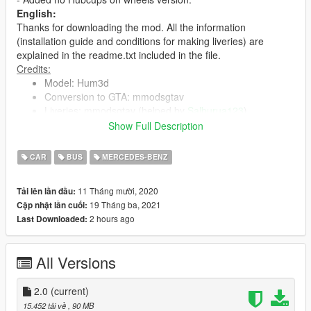
English:
Thanks for downloading the mod. All the information
(installation guide and conditions for making liveries) are
explained in the readme.txt included in the file.
Credits:
Model: Hum3d
Conversion to GTA: mmodsgtav
Liveries: mmodsgtav (helped by
Salburua123
).
Show Full Description
To obtain this model unlocked, send me a private message.
CAR
BUS
MERCEDES-BENZ
Thanks for downloading.
Español:
11 Tháng mười, 2020
Tải lên lần đầu:
Gracias por descargar el mod. Toda la información sobre el
19 Tháng ba, 2021
Cập nhật lần cuối:
mod (ruta de instalación y condiciones para publicar texturas)
2 hours ago
Last Downloaded:
están explicadas en el documento de texto incluido en el
archivo.
Créditos:
All Versions
Modelo: Hum3d
Conversión a GTA V: mmodsgtav
2.0
(current)
Pinturas: mmodsgtav (con ayuda de
Salburua123
).
15.452 tải về
, 90 MB