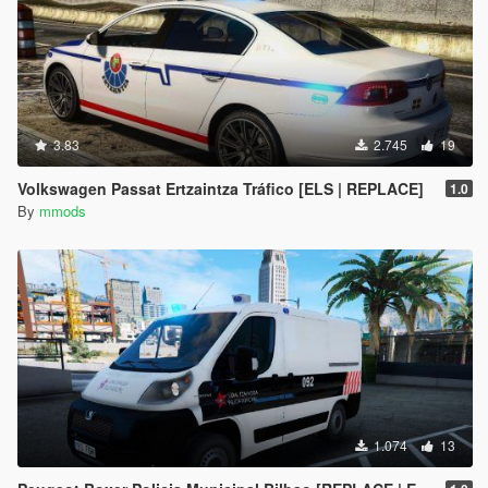
3.83
2.745
19
Volkswagen Passat Ertzaintza Tráfico [ELS | REPLACE]
1.0
By
mmods
1.074
13