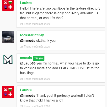
Laub66
Hello! There are two paintjobs in the texture directory
file, but in-game there is only one livery available. Is
that normal, or can I fix that?
21 Tháng mười một, 2020
rockstarinfinty
@mmods
ok,thank you
21 Tháng mười một, 2020
mmods
Tác giả
@Laub66
yes it's normal, what you have to do is go
to vehicles.meta and add FLAG_HAS_LIVERY to the
bus' flags
21 Tháng mười một, 2020
Laub66
@mmods
Thank you! It perfectly worked! I didn't
know that trick! Thanks a lot!
21 Tháng mười một, 2020