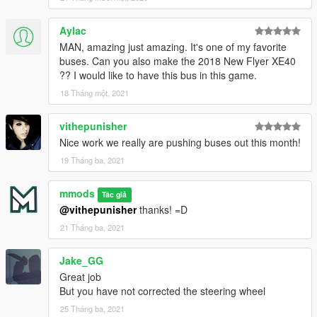
Aylac
MAN, amazing just amazing. It's one of my favorite
buses. Can you also make the 2018 New Flyer XE40
?? I would like to have this bus in this game.
18 Tháng một, 2021
vithepunisher
Nice work we really are pushing buses out this month!
19 Tháng ba, 2021
mmods
Tác giả
@vithepunisher
thanks! =D
21 Tháng ba, 2021
Jake_GG
Great job
But you have not corrected the steering wheel
25 Tháng ba, 2021