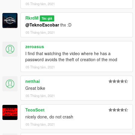
05 Tháng tám, 2021
RkrdM
Tác giả
@TeknoEscobar
thx :D
05 Tháng tám, 2021
zeroasus
I find that watching the video where he has a
password avoids the theft of creation of the mod
05 Tháng tám, 2021
netthai
Great bike
05 Tháng tám, 2021
TeosSoet
nicely done, do not crash
05 Tháng tám, 2021