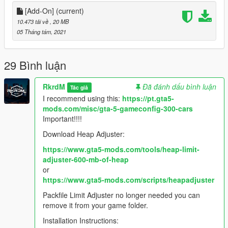
[Add-On]
(current)
10.473 tải về
, 20 MB
05 Tháng tám, 2021
29 Bình luận
RkrdM
Đã đánh dấu bình luận
Tác giả
I recommend using this:
https://pt.gta5-
mods.com/misc/gta-5-gameconfig-300-cars
Important!!!!
Download Heap Adjuster:
https://www.gta5-mods.com/tools/heap-limit-
adjuster-600-mb-of-heap
or
https://www.gta5-mods.com/scripts/heapadjuster
Packfile Limit Adjuster no longer needed you can
remove it from your game folder.
Installation Instructions: