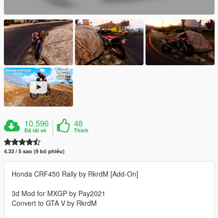
10.596
48
Đã tải về
Thích
4.33 / 5 sao (9 bỏ phiếu)
Honda CRF450 Rally by RkrdM [Add-On]
3d Mod for MXGP by Pay2021
Convert to GTA V by RkrdM