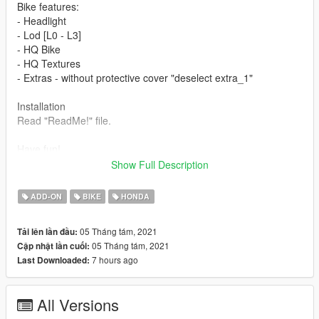
Bike features:
- Headlight
- Lod [L0 - L3]
- HQ Bike
- HQ Textures
- Extras - without protective cover "deselect extra_1"
Installation
Read "ReadMe!" file.
Have fun!
Show Full Description
PLEASE DON'T TRY AND USE THIS ONLINE, IM NOT
RESPONSIBLE IF YOU GET BANNED, USE AT YOUR OWN
ADD-ON
BIKE
HONDA
RISK! OFFLINE ONLY!!
05 Tháng tám, 2021
Tải lên lần đầu:
Follow me in:
05 Tháng tám, 2021
Cập nhật lần cuối:
Youtube:
https://www.youtube.com/GTAModsSA
7 hours ago
Last Downloaded:
Facebook:
https://www.facebook.com/ModsGrandTheftAutoV/
Discord:
https://discord.gg/mrACnUvPav
All Versions
Donate for more mods!