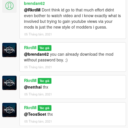
brendan62
@RkrdM
Dont think id go to that much effort didnt
even bother to watch video and i know exactly what is
involved but trying to gain youtube views via your
mods is just the new style of modders i guess.
05 Tháng tám, 2021
RkrdM
Tác giả
@brendan62
you can already download the mod
without password boy. ;)
05 Tháng tám, 2021
RkrdM
Tác giả
@netthai
thx
05 Tháng tám, 2021
RkrdM
Tác giả
@TeosSoet
thx
05 Tháng tám, 2021