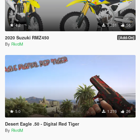
4.2
9.331
56
2020 Suzuki RMZ450
[Add-On]
By
RkrdM
5.0
1.276
26
Desert Eagle .50 - Digital Red Tiger
By
RkrdM