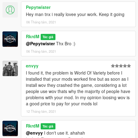
Pepytwister
Hey man tnx i really lovee your work. Keep it going
06 Tháng tám, 2021
RkrdM
Tác giả
@Pepytwister
Thx Bro :)
06 Tháng tám, 2021
envyy
I found it, the problem is World Of Variety before I
installed that your mods worked fine but as soon as I
install wov they crashed the game, considering a lot
people use wov thats why the majority of people have
problems with your mod. In my opinion loosing wov is
a good price to pay for your mods lol
12 Tháng tám, 2021
RkrdM
Tác giả
@envyy
I don't use it. ahahah