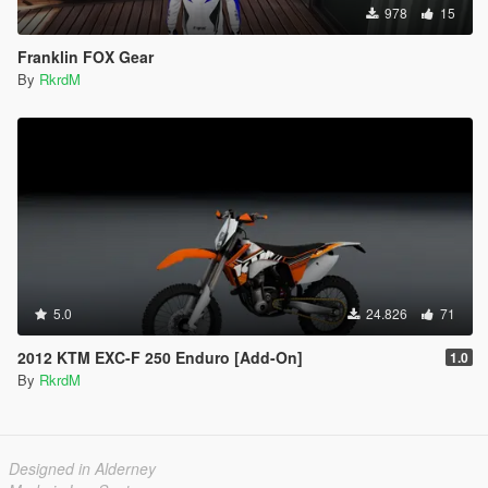
978
15
Franklin FOX Gear
By
RkrdM
5.0
24.826
71
2012 KTM EXC-F 250 Enduro [Add-On]
1.0
By
RkrdM
Designed in Alderney