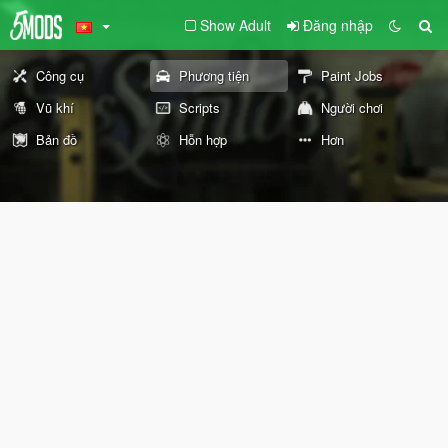
Show Adult
Đăng nhập
Công cụ
Phương tiện
Paint Jobs
Vũ khí
Scripts
Người chơi
Bản đồ
Hỗn hợp
Hơn