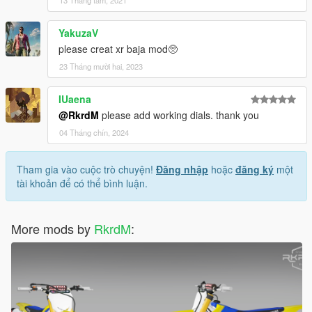
13 Tháng tám, 2021
YakuzaV
please creat xr baja mod🥺
23 Tháng mười hai, 2023
IUaena
@RkrdM
please add working dials. thank you
04 Tháng chín, 2024
Tham gia vào cuộc trò chuyện!
Đăng nhập
hoặc
đăng ký
một
tài khoản để có thể bình luận.
More mods by
RkrdM
: