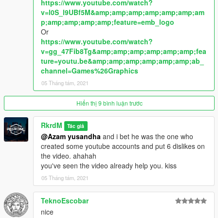
https://www.youtube.com/watch?
v=l0S_l9UBf5M&amp;amp;amp;amp;amp;amp;am
p;amp;amp;amp;amp;feature=emb_logo
Or
https://www.youtube.com/watch?
v=gg_47Fib8Tg&amp;amp;amp;amp;amp;amp;fea
ture=youtu.be&amp;amp;amp;amp;amp;amp;ab_
channel=Games%26Graphics
05 Tháng tám, 2021
Hiển thị 9 bình luận trước
RkrdM
Tác giả
@Azam yusandha
and i bet he was the one who
created some youtube accounts and put 6 dislikes on
the video. ahahah
you've seen the video already help you. kiss
05 Tháng tám, 2021
TeknoEscobar
nice