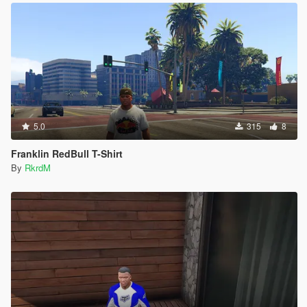
5.0
315
8
Franklin RedBull T-Shirt
By
RkrdM