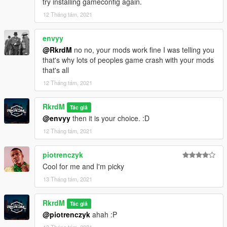
try installing gameconfig again.
12 Tháng tám, 2021
envyy
@RkrdM
no no, your mods work fine I was telling you
that's why lots of peoples game crash with your mods
that's all
12 Tháng tám, 2021
RkrdM
Tác giả
@envyy
then it is your choice. :D
12 Tháng tám, 2021
piotrenczyk
Cool for me and I'm picky
13 Tháng tám, 2021
RkrdM
Tác giả
@piotrenczyk
ahah :P