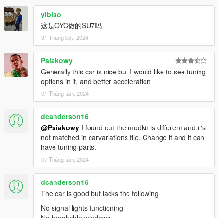
yibiao
这是OYC做的SU7吗
31 Tháng bảy, 2024
Psiakowy
Generally this car is nice but I would like to see tuning
options in it, and better acceleration
01 Tháng tám, 2024
dcanderson16
@Psiakowy
I found out the modkit is different and it's
not matched in carvariations file. Change it and it can
have tuning parts.
07 Tháng tám, 2024
dcanderson16
The car is good but lacks the following
No signal lights functioning
No breakable windows