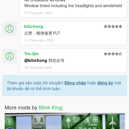
Window tinted including the headlights and windshield
07 Tháng tám, 2024
bitichong
点赞，顺便催更YU7
31 Tháng năm, 2025
Yin-Qin
@bitichong
我也在等
23 Tháng bảy, 2025
Tham gia vào cuộc trò chuyện!
Đăng nhập
hoặc
đăng ký
một
tài khoản để có thể bình luận.
More mods by
Blink King
: