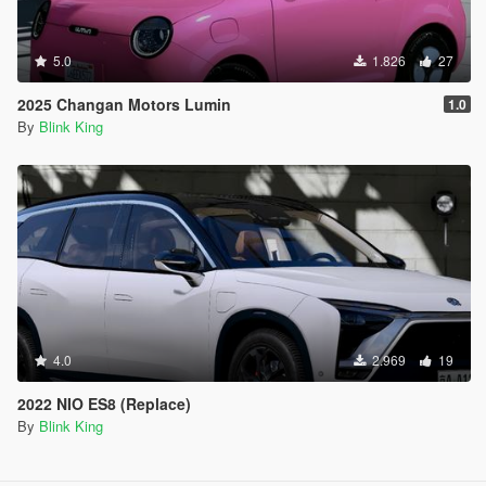
5.0
1.826
27
2025 Changan Motors Lumin
1.0
By
Blink King
4.0
2.969
19
2022 NIO ES8 (Replace)
By
Blink King