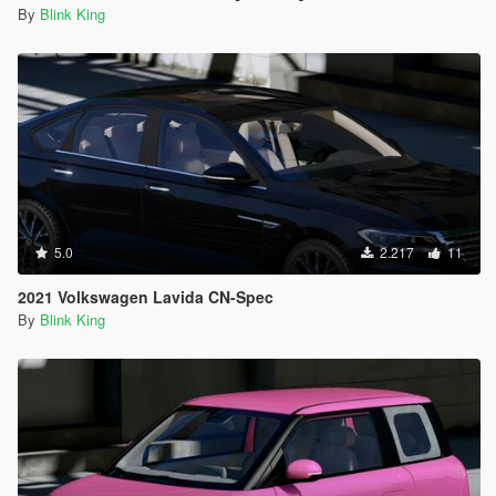
By
Blink King
5.0
2.217
11
2021 Volkswagen Lavida CN-Spec
By
Blink King