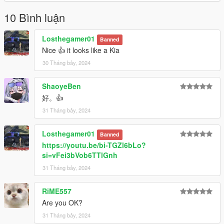
10 Bình luận
Losthegamer01
Banned
Nice 👍 it looks like a Kia
30 Tháng bảy, 2024
ShaoyeBen
好。👍
31 Tháng bảy, 2024
Losthegamer01
Banned
https://youtu.be/bi-TGZl6bLo?
si=vFei3bVob6TTlGnh
31 Tháng bảy, 2024
RiME557
Are you OK?
31 Tháng bảy, 2024