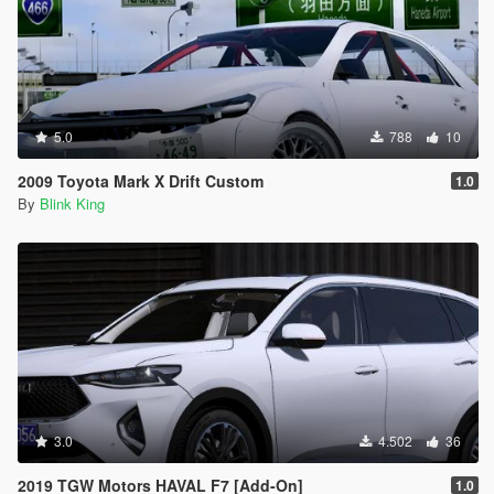
5.0
788
10
2009 Toyota Mark X Drift Custom
1.0
By
Blink King
3.0
4.502
36
2019 TGW Motors HAVAL F7 [Add-On]
1.0