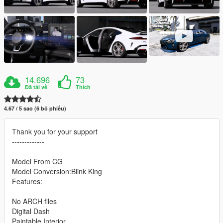
14.696
73
Đã tải về
Thích
4.67 / 5 sao (6 bỏ phiếu)
Thank you for your support
-------------
Model From CG
Model Conversion:Blink King
Features:
No ARCH files
Digital Dash
Paintable Interior