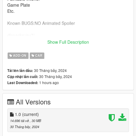
Game Plate
Etc.
Known BUGS:NO Animated Spoiler
dlcpacks:/su7/
Show Full Description
enjoy
ADD-ON
CAR
--------------------------------------------------------------------------------
--------------------------------------------------------------------------------
30 Tháng bảy, 2024
Tải lên lần đầu:
--------------------------------------------------------------------------------
30 Tháng bảy, 2024
Cập nhật lần cuối:
-----
1 hours ago
Last Downloaded:
All Versions
1.0
(current)
14.696 tải về
, 30 MB
30 Tháng bảy, 2024