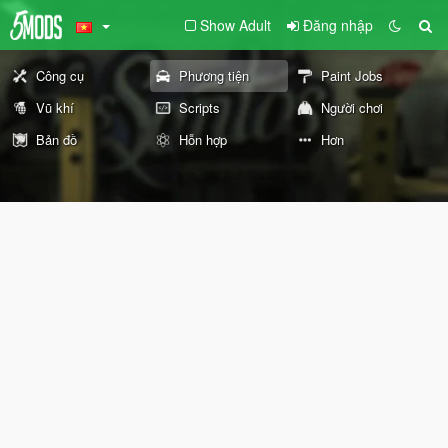
Show Adult
Đăng nhập
Công cụ
Phương tiện
Paint Jobs
Vũ khí
Scripts
Người chơi
Bản đồ
Hỗn hợp
Hơn