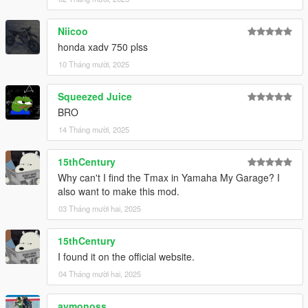
Niicoo
honda xadv 750 plss
10 Tháng mười, 2025
Squeezed Juice
BRO
14 Tháng mười, 2025
15thCentury
Why can't I find the Tmax in Yamaha My Garage? I
also want to make this mod.
03 Tháng mười hai, 2025
15thCentury
I found it on the official website.
04 Tháng mười hai, 2025
aymonoss