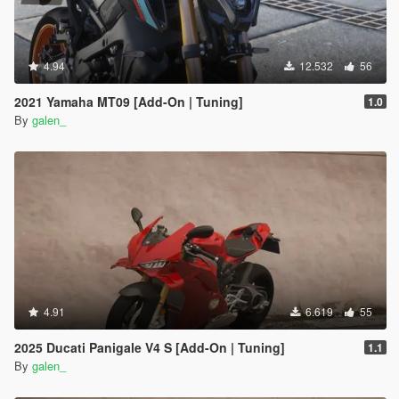
4.94
12.532
56
2021 Yamaha MT09 [Add-On | Tuning]
1.0
By
galen_
4.91
6.619
55
2025 Ducati Panigale V4 S [Add-On | Tuning]
1.1
By
galen_