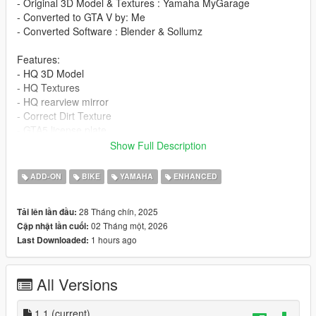
- Original 3D Model & Textures : Yamaha MyGarage
- Converted to GTA V by: Me
- Converted Software : Blender & Sollumz
Features:
- HQ 3D Model
- HQ Textures
- HQ rearview mirror
- Correct Dirt Texture
- GTA5 license plate
- All lights work
Show Full Description
- Working Dials
- Windscreen Fragile Glass
ADD-ON
BIKE
YAMAHA
ENHANCED
- Color 1 : bodyshell , Color 2 : Another bodyshell , Color 4:
wheel rim , Color 5: TMAX badge
28 Tháng chín, 2025
Tải lên lần đầu:
- Add-On version
02 Tháng một, 2026
Cập nhật lần cuối:
- Accurate scale and proportions
1 hours ago
Last Downloaded:
- Adjustment handling , CVT Transmission , 0-100 km/h 6s ,
Top Speed 180 km/h
- Realistic Physics
All Versions
Tuning parts:
- Sport Screen
1.1
(current)