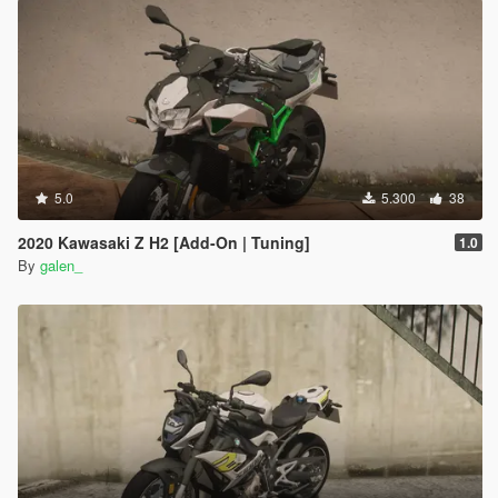
5.0
5.300
38
2020 Kawasaki Z H2 [Add-On | Tuning]
1.0
By
galen_