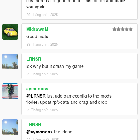
bcs there is no good mod for this model and thank
-Material Optimization
you again
Have fun!!!
29 Tháng chín, 2025
MidtownM
Good mats
29 Tháng chín, 2025
LRNSR
idk why but it crash my game
29 Tháng chín, 2025
aymonoss
@LRNSR
just add gameconfig to the mods
floder>updat.rpf>data and drag and drop
29 Tháng chín, 2025
LRNSR
@aymonoss
thx friend
02 Tháng mười, 2025