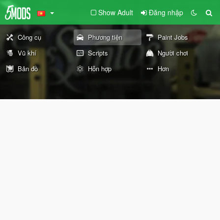
Show Adult
Đăng nhập
Công cụ
Phương tiện
Paint Jobs
Vũ khí
Scripts
Người chơi
Bản đồ
Hỗn hợp
Hơn