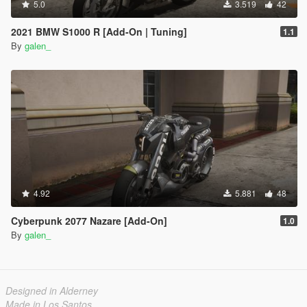
5.0
3.519
42
2021 BMW S1000 R [Add-On | Tuning]
1.1
By
galen_
4.92
5.881
48
Cyberpunk 2077 Nazare [Add-On]
1.0
By
galen_
Designed in Alderney
Made in Los Santos