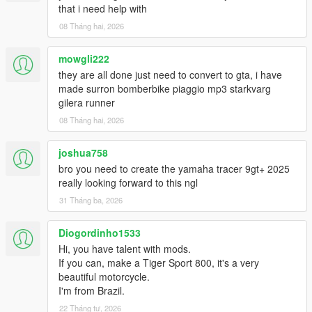
that i need help with
08 Tháng hai, 2026
mowgli222
they are all done just need to convert to gta, i have
made surron bomberbike piaggio mp3 starkvarg
gilera runner
08 Tháng hai, 2026
joshua758
bro you need to create the yamaha tracer 9gt+ 2025
really looking forward to this ngl
31 Tháng ba, 2026
Diogordinho1533
Hi, you have talent with mods.
If you can, make a Tiger Sport 800, it's a very
beautiful motorcycle.
I'm from Brazil.
22 Tháng tư, 2026