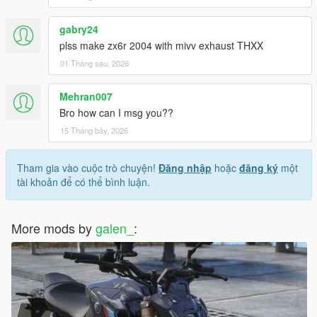
gabry24
plss make zx6r 2004 with mivv exhaust THXX
01 Tháng sáu, 2026
Mehran007
Bro how can I msg you??
15 Tháng bảy, 2026
Tham gia vào cuộc trò chuyện!
Đăng nhập
hoặc
đăng ký
một
tài khoản để có thể bình luận.
More mods by
galen_
: