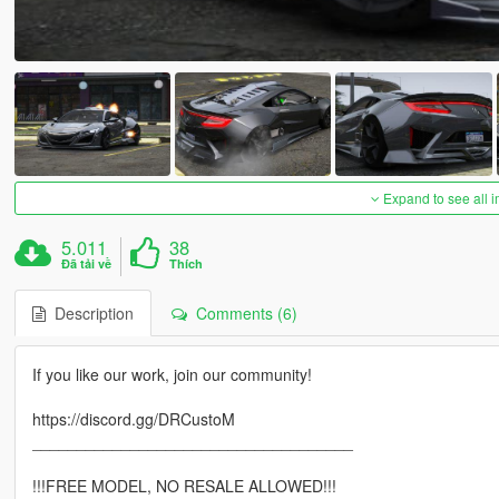
Expand to see all 
5.011
38
Đã tải về
Thích
Description
Comments (6)
If you like our work, join our community!
https://discord.gg/DRCustoM
____________________________________
!!!FREE MODEL, NO RESALE ALLOWED!!!