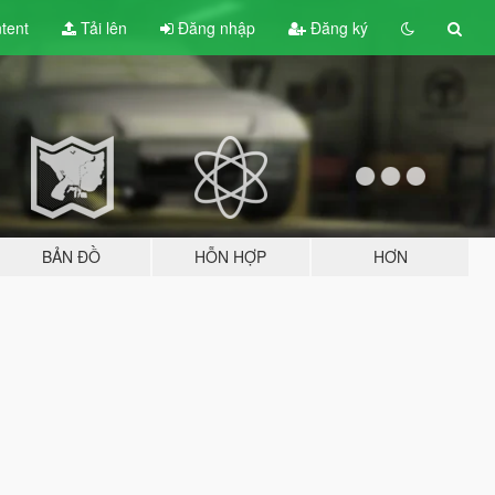
tent
Tải lên
Đăng nhập
Đăng ký
BẢN ĐỒ
HỖN HỢP
HƠN