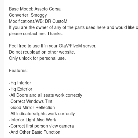
Base Model: Asseto Corsa
Converter: Smoggy
Modifications/WB: DR CustoM
If you are the owner of any of the parts used here and would like c
please contact me. Thanks.
Feel free to use it in your GtaV/FiveM server.
Do not reupload on other website.
Only unlock for personal use.
Features:
-Hq Interior
-Hq Exterior
-All Doors and all seats work correctly
-Correct Windows Tint
-Good Mirror Reflection
-All indicators/lights work correctly
-Interior Light Also Work
-Correct first person view camera
-And Other Basic Function