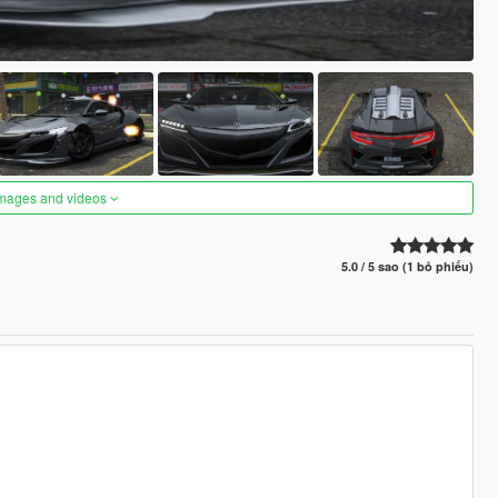
images and videos
5.0 / 5 sao (1 bỏ phiếu)