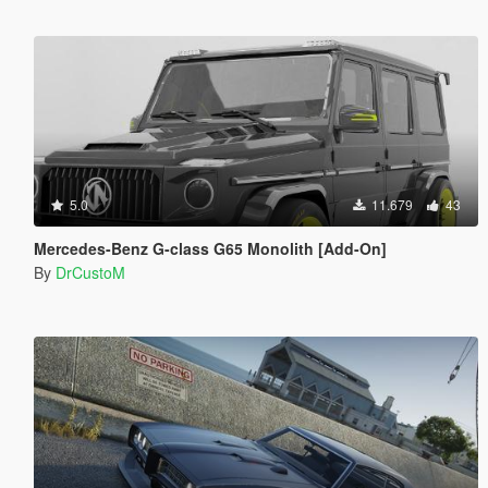
5.0
11.679
43
Mercedes-Benz G-class G65 Monolith [Add-On]
By
DrCustoM