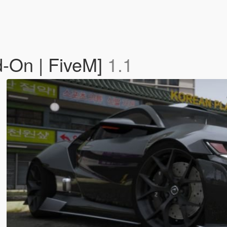
-On | FiveM]
1.1