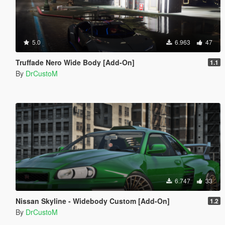
5.0
6.963
47
Truffade Nero Wide Body [Add-On]
1.1
By
DrCustoM
6.747
33
Nissan Skyline - Widebody Custom [Add-On]
1.2
By
DrCustoM