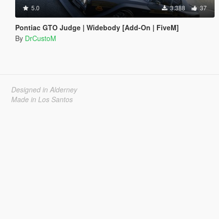
5.0
3.388
37
Pontiac GTO Judge | Widebody [Add-On | FiveM]
By
DrCustoM
Designed in Alderney
Made in Los Santos