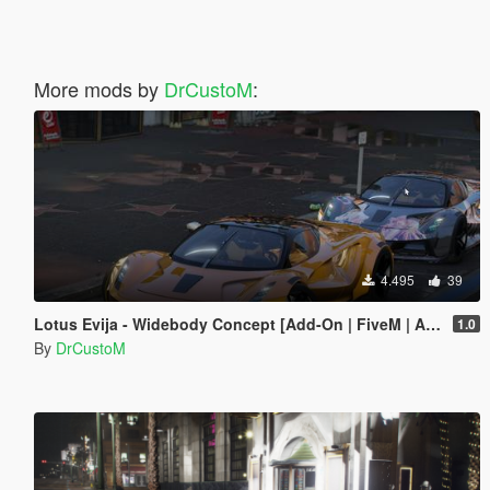
More mods by
DrCustoM
:
4.495
39
Lotus Evija - Widebody Concept [Add-On | FiveM | Animated Spoiler | Dynamic Lights | Livery Design]
1.0
By
DrCustoM