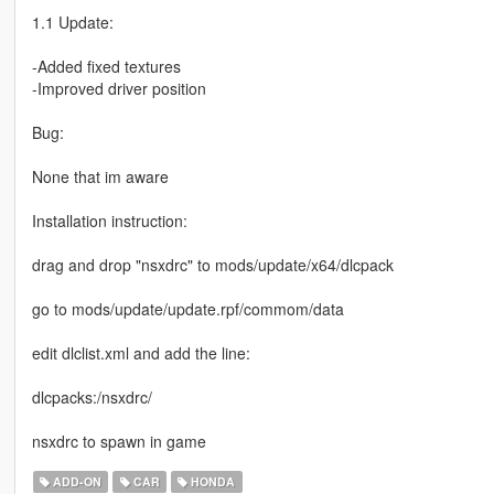
1.1 Update:
-Added fixed textures
-Improved driver position
Bug:
None that im aware
Installation instruction:
drag and drop "nsxdrc" to mods/update/x64/dlcpack
go to mods/update/update.rpf/commom/data
edit dlclist.xml and add the line:
dlcpacks:/nsxdrc/
nsxdrc to spawn in game
ADD-ON
CAR
HONDA