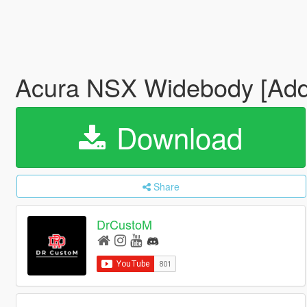
Acura NSX Widebody [Add
Download
Share
DrCustoM