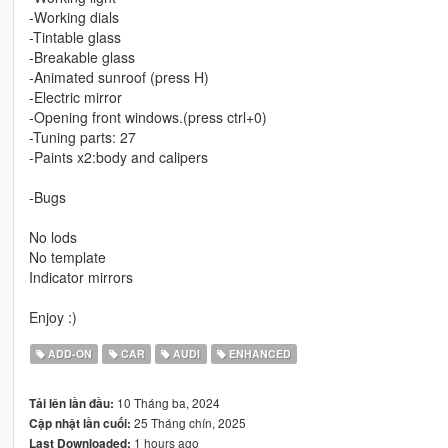
-Working dials
-Tintable glass
-Breakable glass
-Animated sunroof (press H)
-Electric mirror
-Opening front windows.(press ctrl+0)
-Tuning parts: 27
-Paints x2:body and calipers
-Bugs
No lods
No template
Indicator mirrors
Enjoy :)
ADD-ON
CAR
AUDI
ENHANCED
10 Tháng ba, 2024
Tải lên lần đầu:
25 Tháng chín, 2025
Cập nhật lần cuối:
1 hours ago
Last Downloaded: