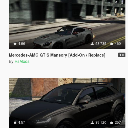
4.96
58.735
460
Mercedes-AMG GT S Mansory [Add-On / Replace]
1.0
By
RsMods
4.57
39.120
257