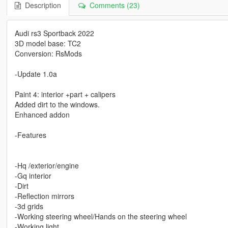
Description
Comments (23)
Audi rs3 Sportback 2022
3D model base: TC2
Conversion: RsMods
-Update 1.0a
Paint 4: interior +part + calipers
Added dirt to the windows.
Enhanced addon
-Features
-Hq /exterior/engine
-Gq interior
-Dirt
-Reflection mirrors
-3d grids
-Working steering wheel/Hands on the steering wheel
-Working light