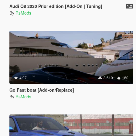
Audi Q8 2020 Prior edition [Add-On | Tuning]
1.2
By
RsMods
4.97
8.610
180
Go Fast boat [Add-on/Replace]
By
RsMods