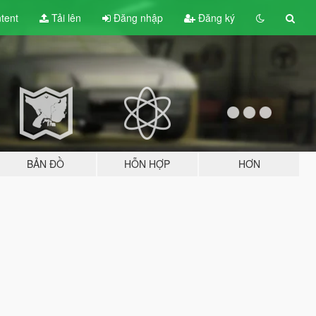
tent
Tải lên
Đăng nhập
Đăng ký
BẢN ĐỒ
HỖN HỢP
HƠN