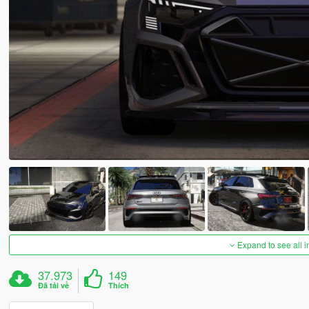
Expand to see all 
37.973
149
Đã tải về
Thích