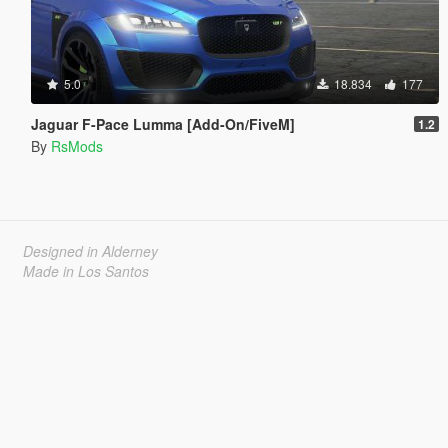
5.0
18.834
177
Jaguar F-Pace Lumma [Add-On/FiveM]
1.2
By
RsMods
Designed in Alderney
Made in Los Santos