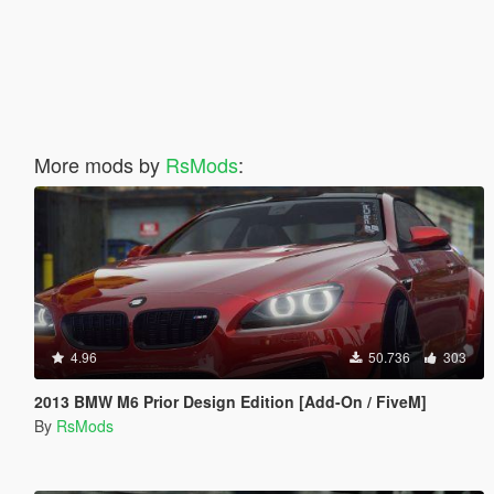
More mods by
RsMods
:
4.96
50.736
303
2013 BMW M6 Prior Design Edition [Add-On / FiveM]
By
RsMods