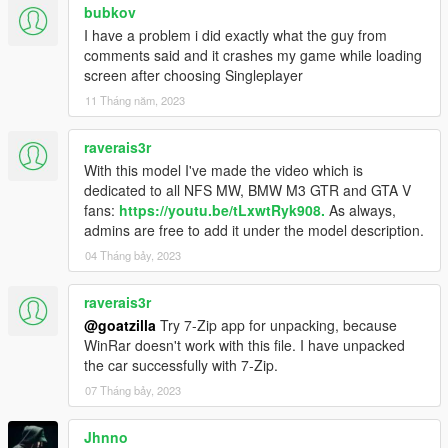
bubkov
I have a problem i did exactly what the guy from
comments said and it crashes my game while loading
screen after choosing Singleplayer
11 Tháng năm, 2023
raverais3r
With this model I've made the video which is
dedicated to all NFS MW, BMW M3 GTR and GTA V
fans:
https://youtu.be/tLxwtRyk908.
As always,
admins are free to add it under the model description.
04 Tháng bảy, 2023
raverais3r
@goatzilla
Try 7-Zip app for unpacking, because
WinRar doesn't work with this file. I have unpacked
the car successfully with 7-Zip.
07 Tháng bảy, 2023
Jhnno