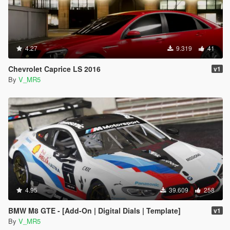
4.27
9.319
41
Chevrolet Caprice LS 2016
v1
By
V_MR5
4.95
39.609
258
BMW M8 GTE - [Add-On | Digital Dials | Template]
v1
By
V_MR5