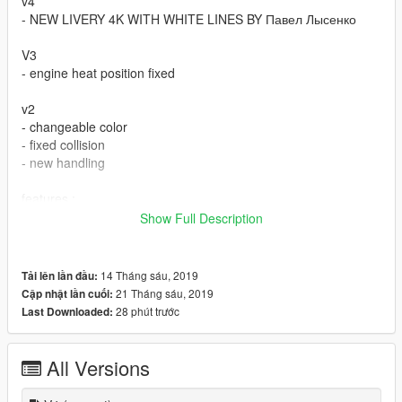
v4
- NEW LIVERY 4K WITH WHITE LINES BY Павел Лысенко
V3
- engine heat position fixed
v2
- changeable color
- fixed collision
- new handling
features :
- dials working
Show Full Description
- real life mirror reflection
- custom dirt map
- burn area
14 Tháng sáu, 2019
Tải lên lần đầu:
- all lights working
21 Tháng sáu, 2019
Cập nhật lần cuối:
28 phút trước
Last Downloaded:
bugs :
- if you found any other bug let me know
All Versions
spwan name : m3gtr