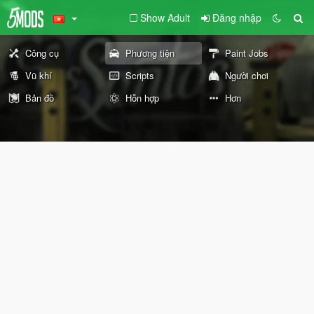
Show Adult
Đăng nhập
Công cụ
Phương tiện
Paint Jobs
Vũ khí
Scripts
Người chơi
Bản đồ
Hỗn hợp
Hơn