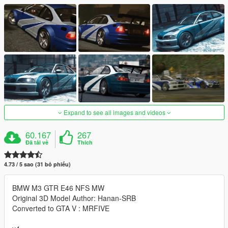
Expand to see all images and videos
60.167
267
Đã tải về
Thích
4.73 / 5 sao (31 bỏ phiếu)
BMW M3 GTR E46 NFS MW
Original 3D Model Author: Hanan-SRB
Converted to GTA V : MRFIVE