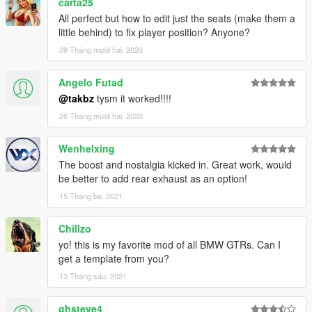
carta25
All perfect but how to edit just the seats (make them a
little behind) to fix player position? Anyone?
09 Tháng mười hai, 2020
Angelo Futad
@takbz
tysm it worked!!!!
26 Tháng mười hai, 2020
Wenhelxing
The boost and nostalgia kicked in. Great work, would
be better to add rear exhaust as an option!
15 Tháng ba, 2021
Chillzo
yo! this is my favorite mod of all BMW GTRs. Can I
get a template from you?
13 Tháng sáu, 2021
ghsteve4