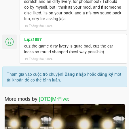
scratch and an dirty livery, for photoshoot? I should
do by myself, but i think its your mod, and if someone
else liked, its on your back, and a nfs mw sound pack
too, srry for asking jaja
19 Tháng tám, 2024
Lipz1887
cuz the game dirty livery is quite bad, cuz the car
looks so round shapped (best way possible)
19 Tháng tám, 2024
Tham gia vào cuộc trò chuyện!
Đăng nhập
hoặc
đăng ký
một
tài khoản để có thể bình luận.
More mods by
[DTD]MrFive
: