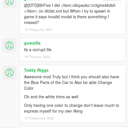
@[DTD]MrFive I did <Item>dlcpacks:\m3gtre46dtd\
</Item> on dlclist.xml but When I try to spawn in
game it says Invalid model is there something I
missed?
15 Tháng chín, 2021
goatzilla
its a corrupt file
18 Tháng tư, 2022
Teddy Riggs
Awesome mod Truly but I think you should also have
the Blue Parts of the Car to Also be able Change
Color
Oh and the white trims as well
Only having one color to change don't leave much to
express myself for my own liking
15 Tháng mười, 2022