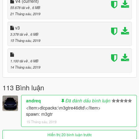
V4
(current)
55.678 tải về
, 6 MB
21 Tháng sáu, 2019
v3
3.378 tải về
, 6 MB
15 Tháng sáu, 2019
1.100 tải về
, 6 MB
14 Tháng sáu, 2019
113 Bình luận
andreq
Đã đánh dấu bình luận
<Item>dlcpacks:\m3gtre46dtd\</Item>
spawn: m3gtr
15 Tháng sáu, 2019
Hiển thị 20 bình luận trước