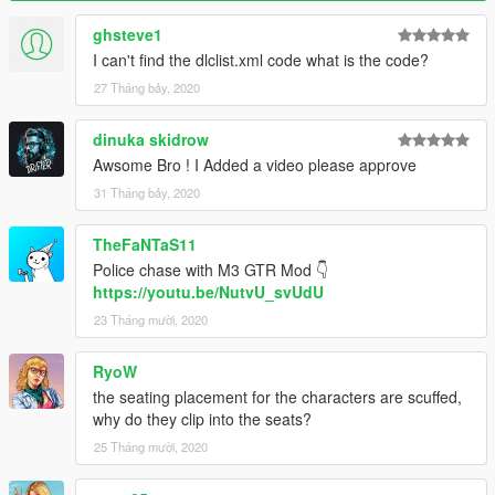
ghsteve1
I can't find the dlclist.xml code what is the code?
27 Tháng bảy, 2020
dinuka skidrow
Awsome Bro ! I Added a video please approve
31 Tháng bảy, 2020
TheFaNTaS11
Police chase with M3 GTR Mod 👇
https://youtu.be/NutvU_svUdU
23 Tháng mười, 2020
RyoW
the seating placement for the characters are scuffed,
why do they clip into the seats?
25 Tháng mười, 2020