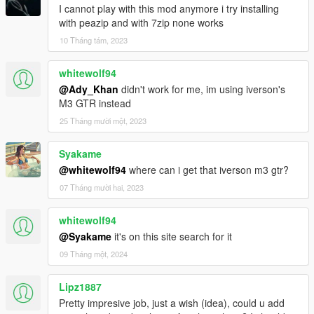
I cannot play with this mod anymore i try installing
with peazip and with 7zip none works
10 Tháng tám, 2023
whitewolf94
@Ady_Khan
didn't work for me, im using iverson's
M3 GTR instead
25 Tháng mười một, 2023
Syakame
@whitewolf94
where can i get that iverson m3 gtr?
07 Tháng mười hai, 2023
whitewolf94
@Syakame
it's on this site search for it
09 Tháng một, 2024
Lipz1887
Pretty impresive job, just a wish (idea), could u add