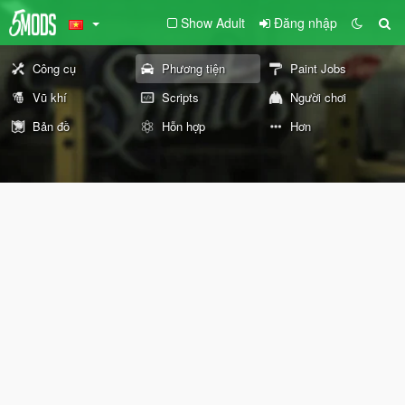
Show Adult
Đăng nhập
Công cụ
Phương tiện
Paint Jobs
Vũ khí
Scripts
Người chơi
Bản đồ
Hỗn hợp
Hơn