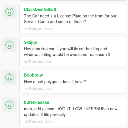
BlxckDeathSkull
The Car need´s a License Plate on the front for our
Server. Can u add some of these?
25 Tháng sáu, 2023
Skajus
Hey amazing car, if you will fix car holding and
windows tinting would be awesome realease <3
06 Tháng bảy, 2023
Bobbouw
How much polygons does it have?
12 Tháng bảy, 2023
burenkaaaaa
man, add please LAYOUT_LOW_INFERNUS in new
updates, it fits perfectly
19 Tháng một, 2024