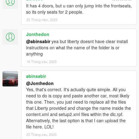
It has 4 doors, but u can only jump into the frontseats,
so its only seats for 2 people.
25 Tháng năm, 2023
Jonthedon
@abinsabir
yea but liberty doesnt have clear install
instructions on what the name of the folder is or
anything
16 Tháng sáu, 2023
abinsabir
@Jonthedon
Yes, that's correct. It's actually quite simple. All you
need to do is copy and paste another car, most likely
this one. Then, you just need to replace all the files
that Liberty provided and change the name inside the
content.xml and setup2.xml files within the dlc.rpf.
Alternatively, the last option is that I can upload the
file here. LOL!
23 Tháng sáu, 2023