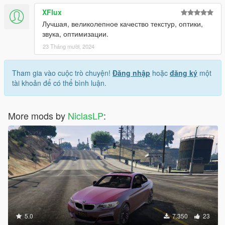
XFlux
Лучшая, великолепное качество текстур, оптики,
звука, оптимизации.
23 Tháng mười, 2024
Tham gia vào cuộc trò chuyện!
Đăng nhập
hoặc
đăng ký
một
tài khoản để có thể bình luận.
More mods by
NiclasLP
:
5.0
7.350
23