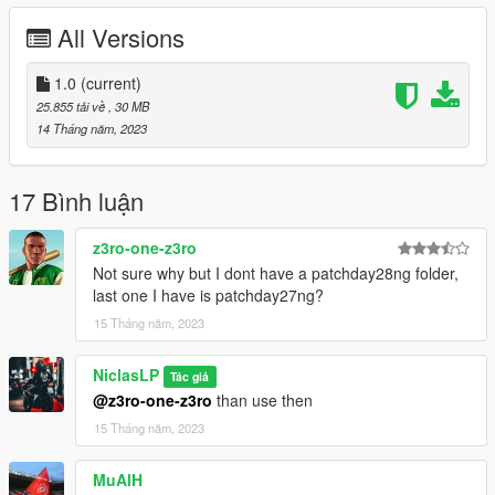
All Versions
RIPPED BY GameModels
CONVERTED TO GTAV BY ME
1.0
(current)
25.855 tải về
, 30 MB
CONVERT TEXTURES BY ME
14 Tháng năm, 2023
3D MODEL FROM GameModels
17 Bình luận
How to install:
z3ro-one-z3ro
Replace:
Not sure why but I dont have a patchday28ng folder,
Grand Theft Auto
last one I have is patchday27ng?
V\update\x64\dlcpacks\patchday27ng\dlc.rpf\x64\levels\gta5\ve
15 Tháng năm, 2023
hicle.rpf
Addon:
NiclasLP
Tác giả
Grand Theft Auto V\mods\update\x64\dlcpacks
@z3ro-one-z3ro
than use then
15 Tháng năm, 2023
MuAlH