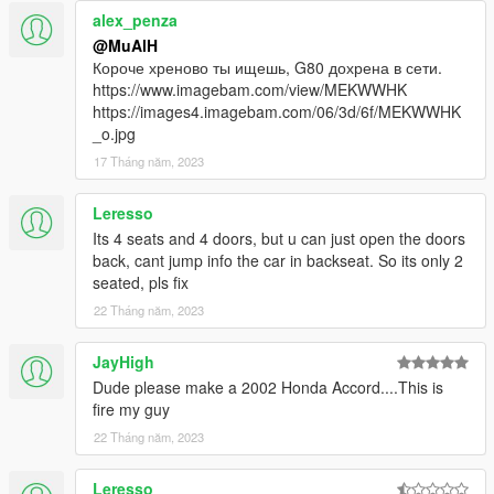
alex_penza
@MuAlH
Короче хреново ты ищешь, G80 дохрена в сети.
https://www.imagebam.com/view/MEKWWHK
https://images4.imagebam.com/06/3d/6f/MEKWWHK
_o.jpg
17 Tháng năm, 2023
Leresso
Its 4 seats and 4 doors, but u can just open the doors
back, cant jump info the car in backseat. So its only 2
seated, pls fix
22 Tháng năm, 2023
JayHigh
Dude please make a 2002 Honda Accord....This is
fire my guy
22 Tháng năm, 2023
Leresso