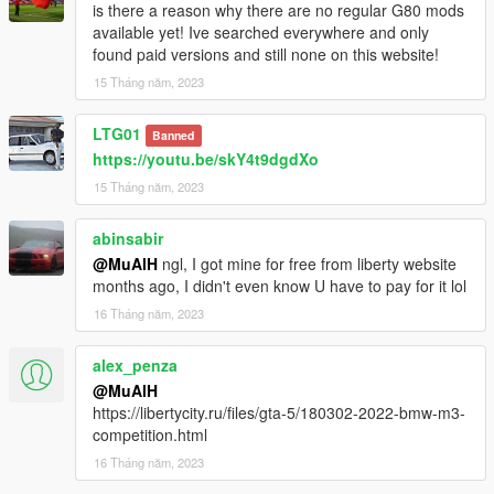
is there a reason why there are no regular G80 mods
available yet! Ive searched everywhere and only
found paid versions and still none on this website!
15 Tháng năm, 2023
LTG01
Banned
https://youtu.be/skY4t9dgdXo
15 Tháng năm, 2023
abinsabir
@MuAlH
ngl, I got mine for free from liberty website
months ago, I didn't even know U have to pay for it lol
16 Tháng năm, 2023
alex_penza
@MuAlH
https://libertycity.ru/files/gta-5/180302-2022-bmw-m3-
competition.html
16 Tháng năm, 2023