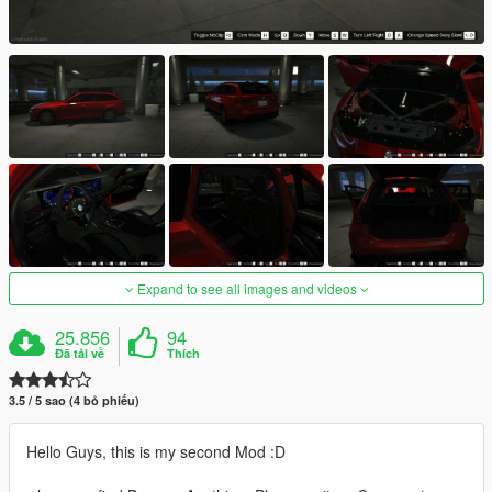
Expand to see all images and videos
25.856
94
Đã tải về
Thích
3.5 / 5 sao (4 bỏ phiếu)
Hello Guys, this is my second Mod :D