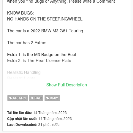
when you find Bugs or Anything, Please write a Comment
KNOW BUGS:
NO HANDS ON THE STEERINGWHEEL
The car is a 2022 BMW M3 G81 Touring
The car has 2 Extras
Extra 1: is the M3 Badge on the Boot
Extra 2: is The Rear License Plate
Realistic Handling
Realistic Lights
Good Details
Show Full Description
Features
ADD-ON
CAR
BMW
- 4 Seats
- Extras
14 Tháng năm, 2023
Tải lên lần đầu:
- Low poly (good for FiveM)
14 Tháng năm, 2023
Cập nhật lần cuối:
- Unique Boot open style
21 phút trước
Last Downloaded:
CREDITS: