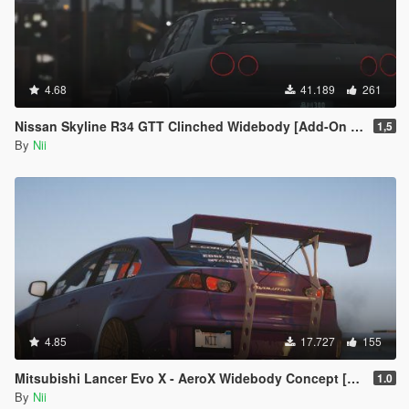
4.68
41.189
261
Nissan Skyline R34 GTT Clinched Widebody [Add-On / Replace]
1,5
By
Nii
4.85
17.727
155
Mitsubishi Lancer Evo X - AeroX Widebody Concept [Replace]
1.0
By
Nii