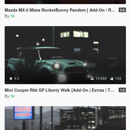
Mazda MX-5 Miata RocketBunny Pandem [ Add-On / Replace ]
0.6
By
Nii
5.0
15.949
143
Mini Cooper R56 GP Liberty Walk [Add-On | Extras | Template]
1.0
By
Nii