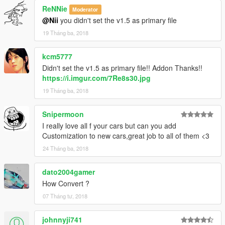
ReNNie
Moderator
@Nii
you didn't set the v1.5 as primary file
19 Tháng ba, 2018
kcm5777
Didn't set the v1.5 as primary file!! Addon Thanks!!
https://i.imgur.com/7Re8s30.jpg
19 Tháng ba, 2018
Snipermoon
I really love all f your cars but can you add
Customization to new cars,great job to all of them <3
24 Tháng ba, 2018
dato2004gamer
How Convert ?
07 Tháng tư, 2018
johnnyji741