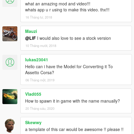
what an amazing mod and video!!!
whats app u r using to make this video. thx!!!
16 Tháng tư, 2018
Mauzi
@LIF
I would also love to see a stock version
10 Tháng mười, 2018
lukas23041
Hello can i have the Model for Converting it To
Assetto Corsa?
06 Tháng một, 2019
Vlad055
How to spawn it in game with the name manually?
20 Tháng sáu, 2020
Skewwy
a template of this car would be awesome !! please !!