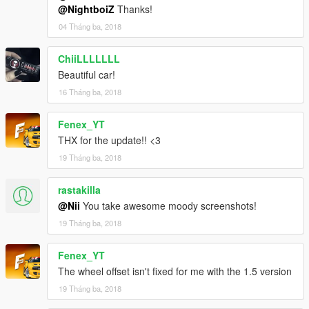
Fixed Wheel Offset
@NightboiZ
Thanks!
04 Tháng ba, 2018
ChiiLLLLLLL
Beautiful car!
16 Tháng ba, 2018
Fenex_YT
THX for the update!! <3
19 Tháng ba, 2018
rastakilla
@Nii
You take awesome moody screenshots!
19 Tháng ba, 2018
Fenex_YT
The wheel offset isn't fixed for me with the 1.5 version
19 Tháng ba, 2018