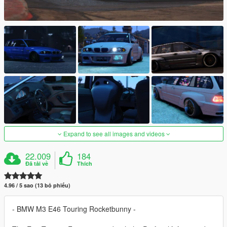
Expand to see all images and videos
22.009
184
Đã tải về
Thích
4.96 / 5 sao (13 bỏ phiếu)
- BMW M3 E46 Touring Rocketbunny -