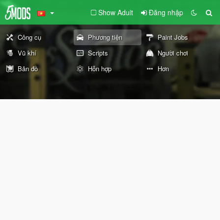
Show Adult
Đăng nhập
Công cụ
Phương tiện
Paint Jobs
Vũ khí
Scripts
Người chơi
Bản đồ
Hỗn hợp
Hơn