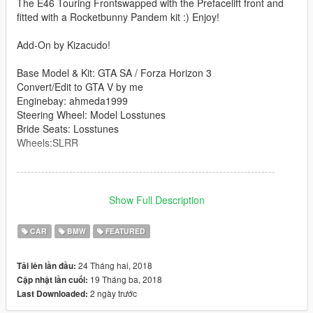
The E46 Touring Frontswapped with the Prefacelift front and
fitted with a Rocketbunny Pandem kit :) Enjoy!
Add-On by Kizacudo!
Base Model & Kit: GTA SA / Forza Horizon 3
Convert/Edit to GTA V by me
Enginebay: ahmeda1999
Steering Wheel: Model Losstunes
Bride Seats: Losstunes
Wheels:SLRR
--------------------------------------------------------------------------
Features .
Show Full Description
3d engine
Front Japanese Glowing Plate(Extra_2)
CAR
BMW
FEATURED
Rollcage(Extra_1)
Window UV Map
24 Tháng hai, 2018
Tải lên lần đầu:
Working Dials
19 Tháng ba, 2018
Cập nhật lần cuối:
2 ngày trước
Last Downloaded:
--------------------------------------------------------------------------