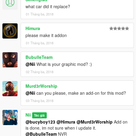
what car did it replace?
YOU DO NOT HAVE PERMISSION TO UPLOAD THIS FILE ON
ANY OTHER SITES!!!
01 Tháng ba, 2018
--------------------------------------------------------------------------
Himura
please make it addon
If you wish to make videos, ONLY if you include a mod link.
01 Tháng ba, 2018
If you want to support me more, Check out my youtube
channel:
https://www.youtube.com/channel/UCeIfuaHhKM4STjnU-
BubulleTeam
P3ssmA
@Nii
What is your graphic mod? :)
02 Tháng ba, 2018
-------------------------------------------------------------------------
Changelog:
Murd3rWorship
0,5
@Nii
can you please, make an add-on for this mod?
Release!
03 Tháng ba, 2018
1,5
ADD-ON by Kizacudo!
Nii
Tác giả
@bucyboy123
@Himura
@Murd3rWorship
Add on
Reworked the Texturing Interior
is done, im not sure when i update it.
Better Kit fitment
@BubulleTeam
NVR