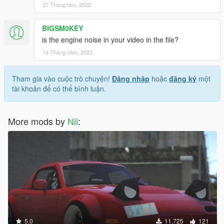
27 Tháng tám, 2022
BIGSM0KEY
is the engine noise in your video in the file?
14 Tháng năm, 2023
Tham gia vào cuộc trò chuyện!
Đăng nhập
hoặc
đăng ký
một
tài khoản để có thể bình luận.
More mods by
Nii
:
5.0
11.725
121