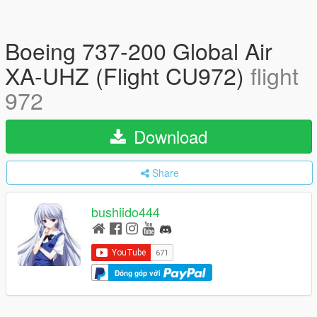
Boeing 737-200 Global Air
XA-UHZ (Flight CU972)
flight
972
Download
Share
bushiido444
Đóng góp với