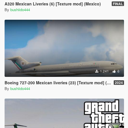
A320 Mexican Liveries (6) [Texture mod] (Mexico)
FINAL
By
bushiido444
1.241
6
Boeing 727-200 Mexican liveries (23) [Texture mod] (Mexico retro 90's)
2024
By
bushiido444