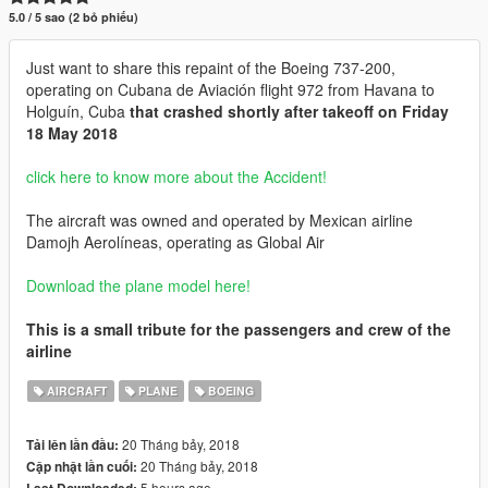
5.0 / 5 sao (2 bỏ phiếu)
Just want to share this repaint of the Boeing 737-200,
operating on Cubana de Aviación flight 972 from Havana to
Holguín, Cuba
that crashed shortly after takeoff on Friday
18 May 2018
click here to know more about the Accident!
The aircraft was owned and operated by Mexican airline
Damojh Aerolíneas, operating as Global Air
Download the plane model here!
This is a small tribute for the passengers and crew of the
airline
AIRCRAFT
PLANE
BOEING
20 Tháng bảy, 2018
Tải lên lần đầu:
20 Tháng bảy, 2018
Cập nhật lần cuối:
5 hours ago