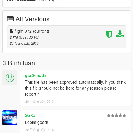
Last Downloaded:
All Versions
flight 972
(current)
2.778 tải về
, 50 MB
20 Tháng bảy, 2018
3 Bình luận
gta5-mods
This file has been approved automatically. If you think
this file should not be here for any reason please
report it.
20 Tháng bảy, 2018
StiXx
Looks good!
20 Tháng bảy, 2018