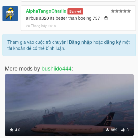
AlphaTangoCharlie
Banned
airbus a320 its better than boeing 737 ! 😉
20 Tháng bảy, 2018
Tham gia vào cuộc trò chuyện!
Đăng nhập
hoặc
đăng ký
một
tài khoản để có thể bình luận.
More mods by
bushiido444
:
4.0
889
3