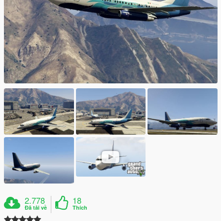
2.778
18
Đã tải về
Thích