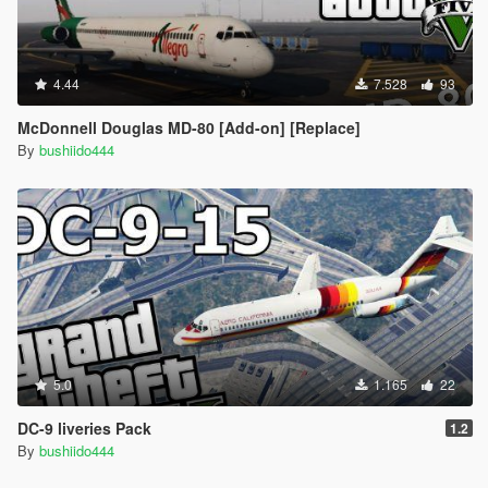
4.44
7.528
93
McDonnell Douglas MD-80 [Add-on] [Replace]
By
bushiido444
5.0
1.165
22
DC-9 liveries Pack
1.2
By
bushiido444