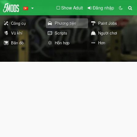
Show Adult
Đăng nhập
Công cụ
Phương tiện
Paint Jobs
Vũ khí
Scripts
Người chơi
Bản đồ
Hỗn hợp
Hơn