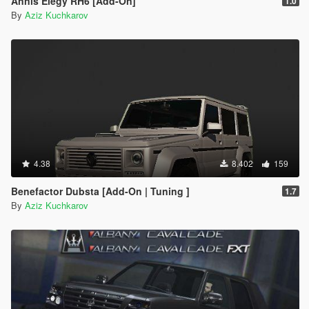
Annis Elegy RH6 [Add-On]
1.0
By
Aziz Kuchkarov
4.38
8.402
159
Benefactor Dubsta [Add-On | Tuning ]
1.7
By
Aziz Kuchkarov