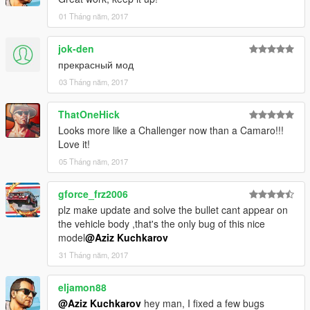
01 Tháng năm, 2017
jok-den
прекрасный мод
03 Tháng năm, 2017
ThatOneHick
Looks more like a Challenger now than a Camaro!!!
Love it!
05 Tháng năm, 2017
gforce_frz2006
plz make update and solve the bullet cant appear on
the vehicle body ,that's the only bug of this nice
model
@Aziz Kuchkarov
31 Tháng năm, 2017
eljamon88
@Aziz Kuchkarov
hey man, I fixed a few bugs