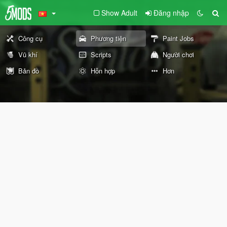
Show Adult
Đăng nhập
Công cụ
Phương tiện
Paint Jobs
Vũ khí
Scripts
Người chơi
Bản đồ
Hỗn hợp
Hơn