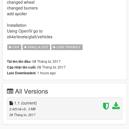
changed wheel
changed bumers
add spoiler
Installation
Using OpenIV go to
x64e/levels/gta5/vehicles
CAR
VANILLA EDIT
LORE FRIENDLY
08 Tháng tư, 2017
Tải lên lần đầu:
08 Tháng tư, 2017
Cập nhật lần cuối:
1 hours ago
Last Downloaded:
All Versions
1.1
(current)
2.423 tải về
, 3 MB
08 Tháng tư, 2017