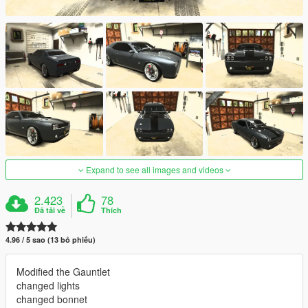
Expand to see all images and videos
2.423
78
Đã tải về
Thích
4.96 / 5 sao (13 bỏ phiếu)
Modified the Gauntlet
changed lights
changed bonnet