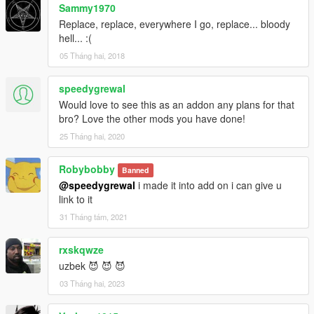
Sammy1970
Replace, replace, everywhere I go, replace... bloody
hell... :(
05 Tháng hai, 2018
speedygrewal
Would love to see this as an addon any plans for that
bro? Love the other mods you have done!
25 Tháng hai, 2020
Robybobby
Banned
@speedygrewal
i made it into add on i can give u
link to it
31 Tháng tám, 2021
rxskqwze
uzbek 😈 😈 😈
03 Tháng hai, 2023