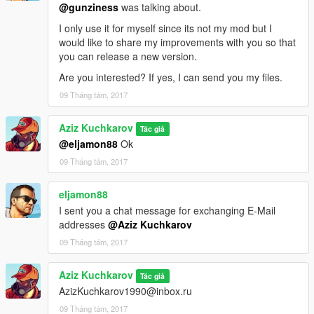
@gunziness
was talking about.
I only use it for myself since its not my mod but I
would like to share my improvements with you so that
you can release a new version.
Are you interested? If yes, I can send you my files.
09 Tháng tám, 2017
Aziz Kuchkarov
Tác giả
@eljamon88
Ok
09 Tháng tám, 2017
eljamon88
I sent you a chat message for exchanging E-Mail
addresses
@Aziz Kuchkarov
09 Tháng tám, 2017
Aziz Kuchkarov
Tác giả
AzizKuchkarov1990@inbox.ru
09 Tháng tám, 2017