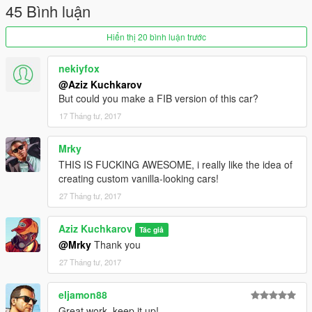
45 Bình luận
Hiển thị 20 bình luận trước
nekiyfox
@Aziz Kuchkarov
But could you make a FIB version of this car?
17 Tháng tư, 2017
Mrky
THIS IS FUCKING AWESOME, i really like the idea of
creating custom vanilla-looking cars!
27 Tháng tư, 2017
Aziz Kuchkarov
Tác giả
@Mrky
Thank you
27 Tháng tư, 2017
eljamon88
Great work, keep it up!