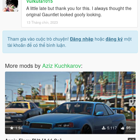
Vurkuta1015
A little late but thank you for this. I always thought the
original Gauntlet looked goofy looking.
13 Tháng chín, 2023
Tham gia vào cuộc trò chuyện!
Đăng nhập
hoặc
đăng ký
một
tài khoản để có thể bình luận.
More mods by
Aziz Kuchkarov
:
1.94
5.117
95