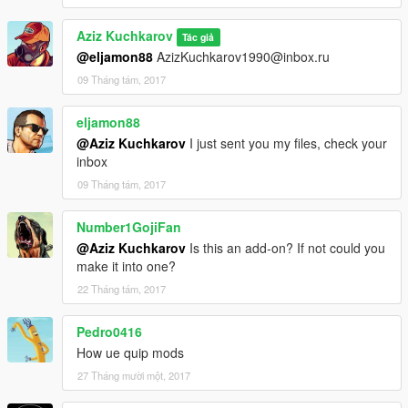
Aziz Kuchkarov
Tác giả
@eljamon88
AzizKuchkarov1990@inbox.ru
09 Tháng tám, 2017
eljamon88
@Aziz Kuchkarov
I just sent you my files, check your
inbox
09 Tháng tám, 2017
Number1GojiFan
@Aziz Kuchkarov
Is this an add-on? If not could you
make it into one?
22 Tháng tám, 2017
Pedro0416
How ue quip mods
27 Tháng mười một, 2017