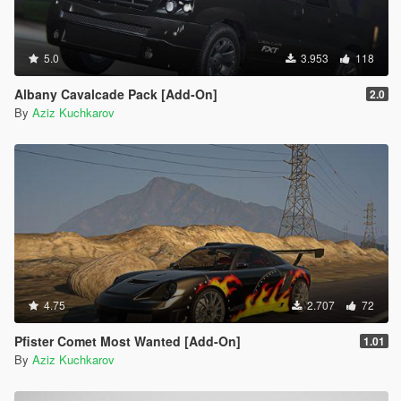
5.0
3.953
118
Albany Cavalcade Pack [Add-On]
2.0
By
Aziz Kuchkarov
4.75
2.707
72
Pfister Comet Most Wanted [Add-On]
1.01
By
Aziz Kuchkarov