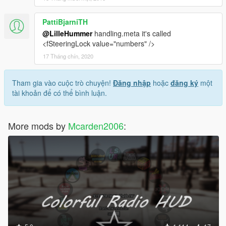
PattiBjarniTH
@LilleHummer
handling.meta it's called
<fSteeringLock value="numbers" />
17 Tháng chín, 2020
Tham gia vào cuộc trò chuyện!
Đăng nhập
hoặc
đăng ký
một
tài khoản để có thể bình luận.
More mods by
Mcarden2006
: