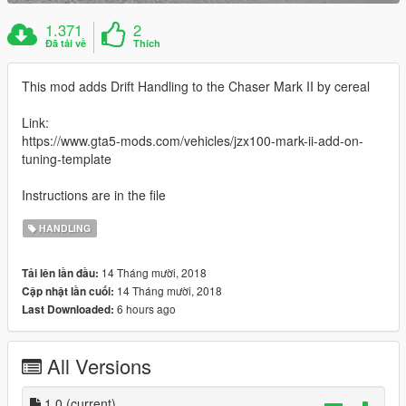
1.371
2
Đã tải về
Thích
This mod adds Drift Handling to the Chaser Mark II by cereal
Link:
https://www.gta5-mods.com/vehicles/jzx100-mark-ii-add-on-
tuning-template
Instructions are in the file
HANDLING
14 Tháng mười, 2018
Tải lên lần đầu:
14 Tháng mười, 2018
Cập nhật lần cuối:
6 hours ago
Last Downloaded:
All Versions
1.0
(current)