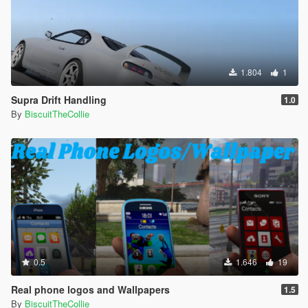
1.804
1
Supra Drift Handling
1.0
By
BiscuitTheCollie
0.5
1.646
19
Real phone logos and Wallpapers
1.5
By
BiscuitTheCollie