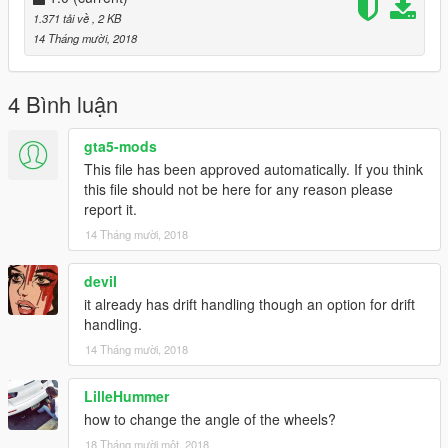
1.371 tải về
, 2 KB
14 Tháng mười, 2018
4 Bình luận
gta5-mods
This file has been approved automatically. If you think
this file should not be here for any reason please
report it.
14 Tháng mười, 2018
deviI
it already has drift handling though an option for drift
handling.
14 Tháng mười, 2018
LilleHummer
how to change the angle of the wheels?
18 Tháng mười một, 2018