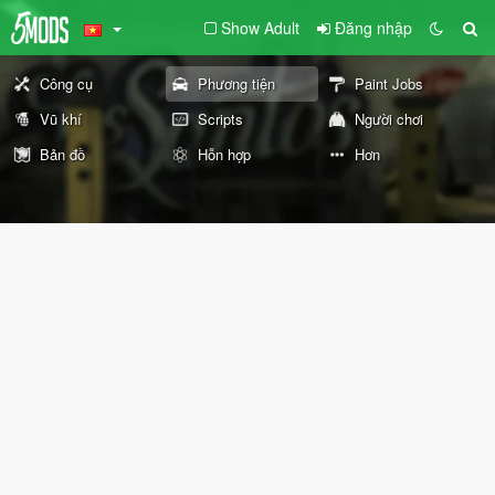
Show Adult
Đăng nhập
Công cụ
Phương tiện
Paint Jobs
Vũ khí
Scripts
Người chơi
Bản đồ
Hỗn hợp
Hơn