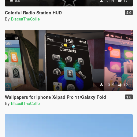
5.0
1.114
17
Colorful Radio Station HUD
4.0
By
BiscuitTheCollie
1.319
12
Wallpapers for Iphone X/Ipad Pro 11/Galaxy Fold
1.0
By
BiscuitTheCollie