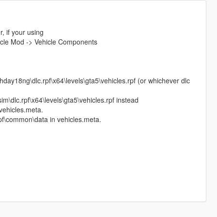
, if your using
hicle Mod -> Vehicle Components
hday18ng\dlc.rpf\x64\levels\gta5\vehicles.rpf (or whichever dlc
\dlc.rpf\x64\levels\gta5\vehicles.rpf instead
ehicles.meta.
rpf\common\data in vehicles.meta.