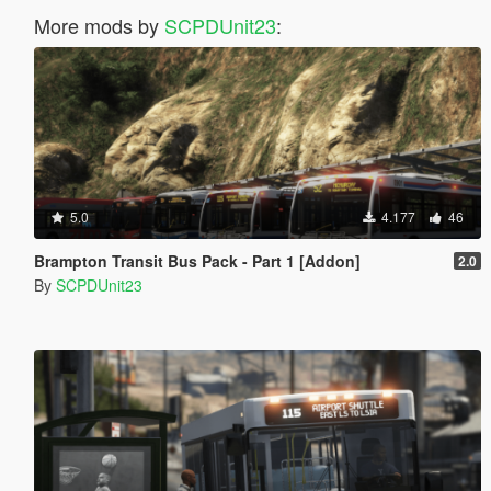
More mods by
SCPDUnit23
:
5.0
4.177
46
Brampton Transit Bus Pack - Part 1 [Addon]
2.0
By
SCPDUnit23