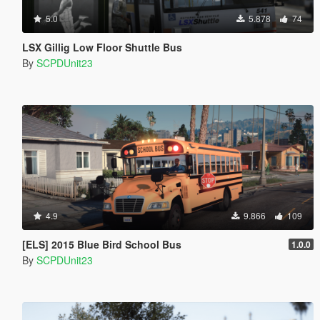
5.0
5.878
74
LSX Gillig Low Floor Shuttle Bus
By
SCPDUnit23
4.9
9.866
109
[ELS] 2015 Blue Bird School Bus
1.0.0
By
SCPDUnit23