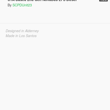
By
SCPDUnit23
Designed in Alderney
Made in Los Santos