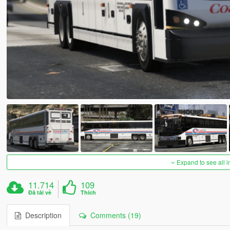
Expand to see all 
11.714
109
Đã tải về
Thích
Description
Comments (19)