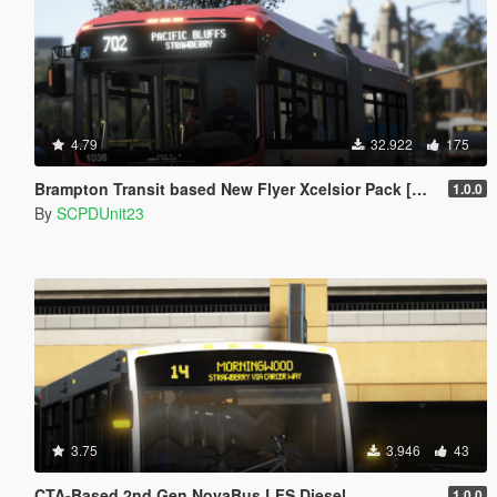
4.79
32.922
175
Brampton Transit based New Flyer Xcelsior Pack [Add-On / Replace]
1.0.0
By
SCPDUnit23
3.75
3.946
43
CTA-Based 2nd Gen NovaBus LFS Diesel
1.0.0