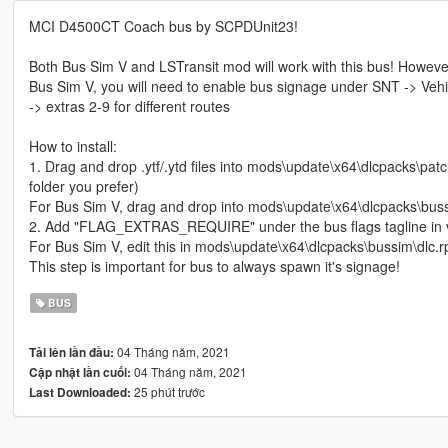
MCI D4500CT Coach bus by SCPDUnit23!
Both Bus Sim V and LSTransit mod will work with this bus! However
Bus Sim V, you will need to enable bus signage under SNT -> Ve
-> extras 2-9 for different routes
How to install:
1. Drag and drop .ytf/.ytd files into mods\update\x64\dlcpacks\patc
folder you prefer)
For Bus Sim V, drag and drop into mods\update\x64\dlcpacks\bussim
2. Add "FLAG_EXTRAS_REQUIRE" under the bus flags tagline in v
For Bus Sim V, edit this in mods\update\x64\dlcpacks\bussim\dlc.
This step is important for bus to always spawn it's signage!
BUS
04 Tháng năm, 2021
Tải lên lần đầu:
04 Tháng năm, 2021
Cập nhật lần cuối:
25 phút trước
Last Downloaded: