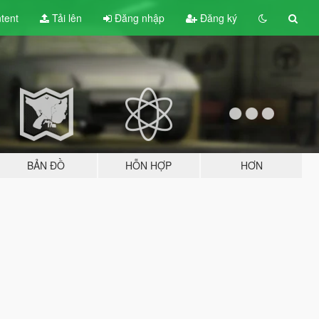
tent
Tải lên
Đăng nhập
Đăng ký
BẢN ĐỒ
HỖN HỢP
HƠN