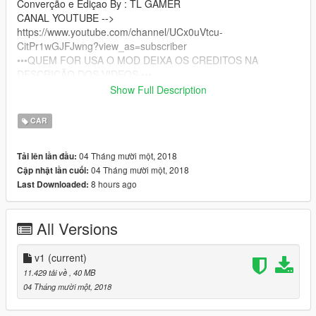
Converção e Ediçao By : TL GAMER
CANAL YOUTUBE -->
https://www.youtube.com/channel/UCx0uVtcu-
CitPr1wGJFJwng?view_as=subscriber
•••QUEM FOR USA O MOD DEIXA OS CREDITOS NA
DESCRIÇÃO DOS VIDEOS •••
Show Full Description
local : C:\Program Files (x86)
\mods\update\x64\dlcpacks\patchday3ng\dlc.rpf\x64\levels\gta5
CAR
\vehicles.rpf\
04 Tháng mười một, 2018
Tải lên lần đầu:
local : C:\Program Files (x86)
04 Tháng mười một, 2018
Cập nhật lần cuối:
\update\x64\dlcpacks\patchday3ng\dlc.rpf\x64\levels\gta5\vehic
8 hours ago
Last Downloaded:
les.rpf\
All Versions
v1
(current)
11.429 tải về
, 40 MB
04 Tháng mười một, 2018