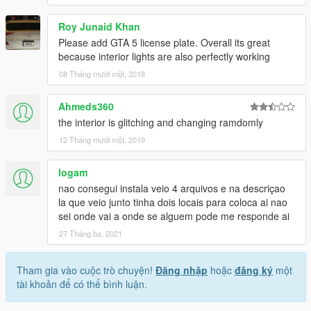
Roy Junaid Khan
Please add GTA 5 license plate. Overall its great
because interior lights are also perfectly working
08 Tháng mười một, 2018
Ahmeds360
the interior is glitching and changing ramdomly
12 Tháng mười một, 2019
logam
nao consegui instala veio 4 arquivos e na descriçao
la que veio junto tinha dois locais para coloca ai nao
sei onde vai a onde se alguem pode me responde ai
27 Tháng ba, 2021
Tham gia vào cuộc trò chuyện!
Đăng nhập
hoặc
đăng ký
một
tài khoản để có thể bình luận.