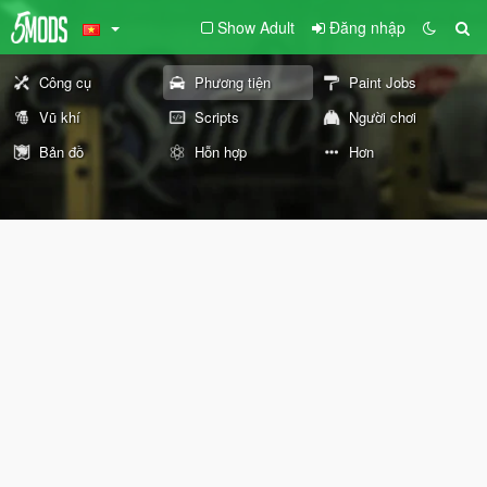
Show Adult
Đăng nhập
Công cụ
Phương tiện
Paint Jobs
Vũ khí
Scripts
Người chơi
Bản đồ
Hỗn hợp
Hơn