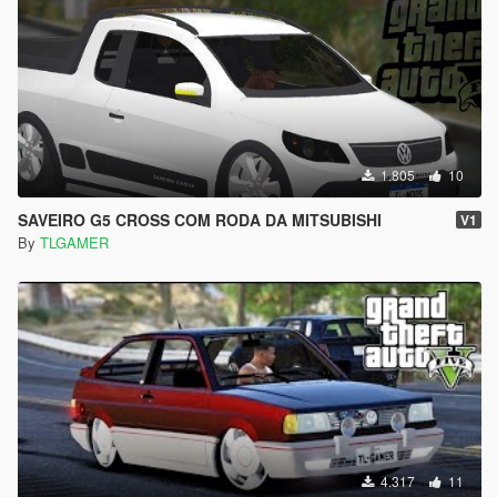
1.805
10
SAVEIRO G5 CROSS COM RODA DA MITSUBISHI
V1
By
TLGAMER
4.317
11