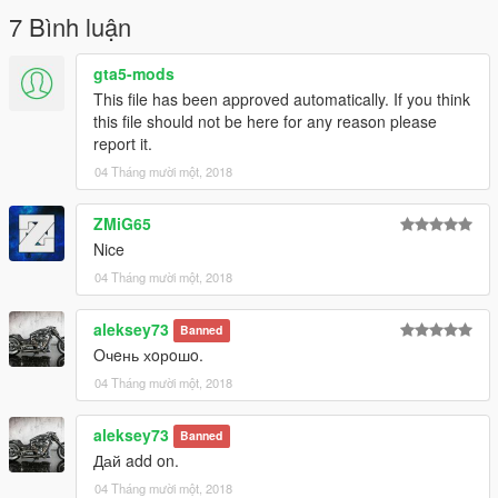
7 Bình luận
gta5-mods
This file has been approved automatically. If you think
this file should not be here for any reason please
report it.
04 Tháng mười một, 2018
ZMiG65
Nice
04 Tháng mười một, 2018
aleksey73
Banned
Oчeнь хoрoшo.
04 Tháng mười một, 2018
aleksey73
Banned
Дай add on.
04 Tháng mười một, 2018