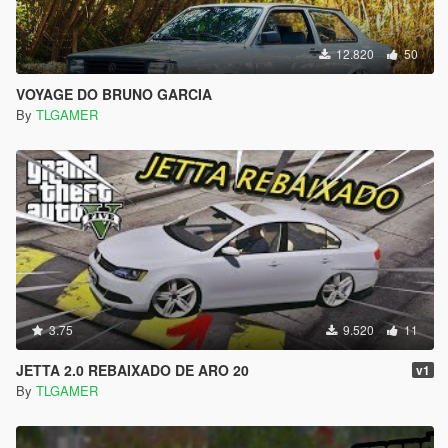
12.820
50
VOYAGE DO BRUNO GARCIA
By
TLGAMER
3.75
9.520
11
JETTA 2.0 REBAIXADO DE ARO 20
v1
By
TLGAMER