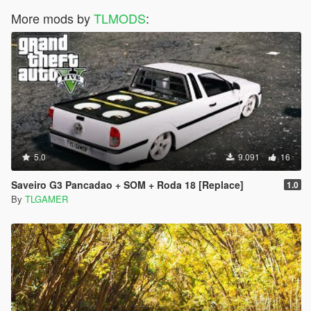
More mods by
TLMODS
:
5.0
9.091
16
Saveiro G3 Pancadao + SOM + Roda 18 [Replace]
1.0
By
TLGAMER