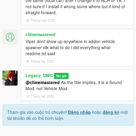
the same (local car) after I change it to ACR or TA. I
not sure if I install it wrong some where but it kind of
straight forward.
26 Tháng một, 2022
climemastered
Viper dont show up anywhere in addon vehicle
spawner idk what to do i did everything what
readme.txt said
06 Tháng hai, 2022
Legacy_DMC
Tác giả
@climemastered
As the title implies, it is a Sound
Mod, not Vehicle Mod.
10 Tháng hai, 2022
Tham gia vào cuộc trò chuyện!
Đăng nhập
hoặc
đăng ký
một
tài khoản để có thể bình luận.