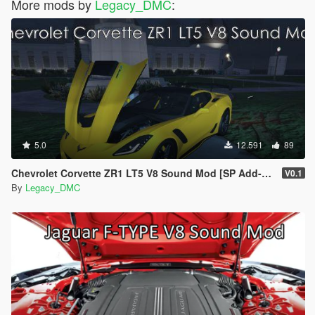
More mods by
Legacy_DMC
:
5.0
12.591
89
Chevrolet Corvette ZR1 LT5 V8 Sound Mod [SP Add-On | FiveM]
V0.1
By
Legacy_DMC