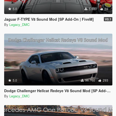
5.0
5.880
59
Jaguar F-TYPE V8 Sound Mod [SP Add-On | FiveM]
V0.1
By
Legacy_DMC
5.0
96.760
293
Dodge Challenger Hellcat Redeye V8 Sound Mod [SP Add-on | FiveM]
By
Legacy_DMC