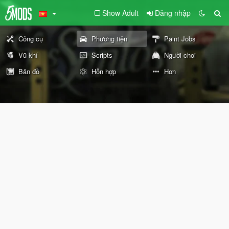
Show Adult
Đăng nhập
Công cụ
Phương tiện
Paint Jobs
Vũ khí
Scripts
Người chơi
Bản đồ
Hỗn hợp
Hơn