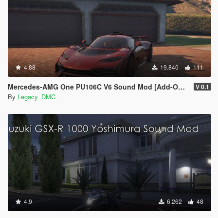
4.88
19.840
111
Mercedes-AMG One PU106C V6 Sound Mod [Add-On SP / FiveM]
V 0.1
By
Legacy_DMC
4.9
6.262
48