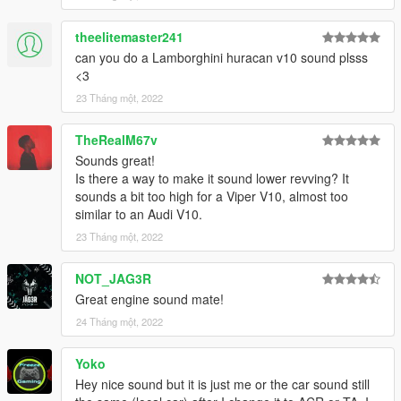
This mod is free, if you paid for it you have been scammed.
theelitemaster241
Please DO NOT Reupload this mod in ANY site.
can you do a Lamborghini huracan v10 sound plsss
<3
23 Tháng một, 2022
TheRealM67v
Sounds great!
Is there a way to make it sound lower revving? It
sounds a bit too high for a Viper V10, almost too
similar to an Audi V10.
23 Tháng một, 2022
NOT_JAG3R
Great engine sound mate!
24 Tháng một, 2022
Yoko
Hey nice sound but it is just me or the car sound still