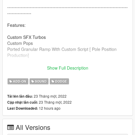
--------------------------------------------------------------------------------
----------------
Features:
Custom SFX Turbos
Custom Pops
Ported Granular Ramp With Custom Script [ Pole Position
Production]
--------------------------------------------------------------------------------
Show Full Description
----------------
ADD-ON
SOUND
DODGE
Credits:
Legacy_DMC [Author]
23 Tháng một, 2022
Tải lên lần đầu:
Aquaphobic [Guidance on custom SFX]
23 Tháng một, 2022
Cập nhật lần cuối:
Azerrty [Guidance on SP Mod Creation]
12 hours ago
Last Downloaded:
Monky, w/, RooST4R, dexyfex [REL Documentation]
Crankcase Audio - [REV Authoring Tool]
Pole Position Production [ Samples ]
All Versions
--------------------------------------------------------------------------------
----------------