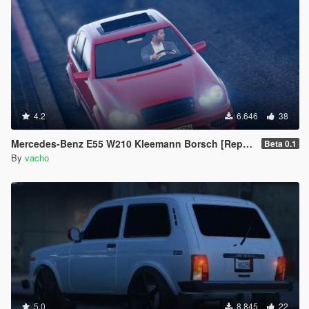
4.2
6.646
38
Mercedes-Benz E55 W210 Kleemann Borsch [Replace]
Beta 0.1
By
vacho
5.0
8.845
22