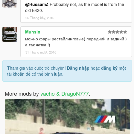
@HussamZ
Probbably not, as the model is from the
old E420.
26 Tháng bảy, 2016
Muhsin
можно фары рестайлинговые( передний и задний )
а так четка !)
31 Tháng mười, 2016
Tham gia vào cuộc trò chuyện!
Đăng nhập
hoặc
đăng ký
một
tài khoản để có thể bình luận.
More mods by
vacho & DragoN777
: