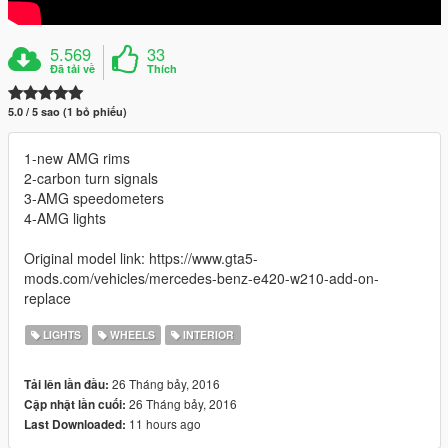
5.569
33
Đã tải về
Thích
5.0 / 5 sao (1 bỏ phiếu)
1-new AMG rims
2-carbon turn signals
3-AMG speedometers
4-AMG lights
Original model link: https://www.gta5-
mods.com/vehicles/mercedes-benz-e420-w210-add-on-
replace
LIGHTS
WHEELS
INTERIOR
26 Tháng bảy, 2016
Tải lên lần đầu:
26 Tháng bảy, 2016
Cập nhật lần cuối:
11 hours ago
Last Downloaded: