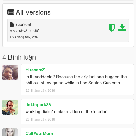
All Versions
(current)
5.568 tải về
, 10 MB
26 Tháng bảy, 2016
4 Bình luận
HussamZ
Is it moddable? Because the original one bugged the
shit out of my game while in Los Santos Customs.
26 Tháng bảy, 2016
linkinpark36
working dials? make a video of the interior
26 Tháng bảy, 2016
CallYourMom