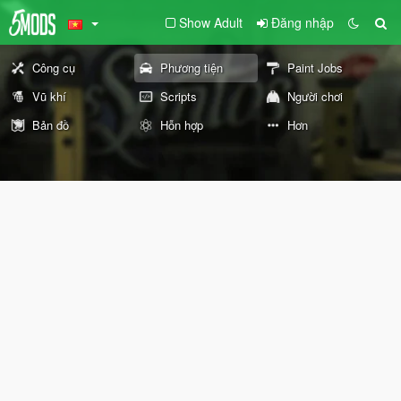
Show Adult
Đăng nhập
Công cụ
Phương tiện
Paint Jobs
Vũ khí
Scripts
Người chơi
Bản đồ
Hỗn hợp
Hơn