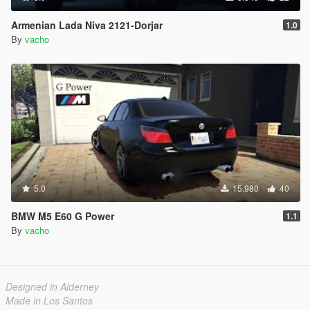
Armenian Lada Niva 2121-Dorjar
1.0
By
vacho
5.0
15.980
40
BMW M5 E60 G Power
1.1
By
vacho
Designed in Alderney
Made in Los Santos