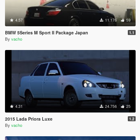
4.57
11.176
59
BMW 5Series M Sport II Package Japan
1.1
By
vacho
4.31
24.756
25
2015 Lada Priora Luxe
1.2
By
vacho