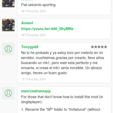
Fiat seicento sporting
08 Tháng bảy, 2023
Anasel
https://youtu.be/-686_ShyMNs
08 Tháng bảy, 2023
Tonygp89
No lo he probado y ya estoy loco por meterlo en mi
servidor, muchisimas gracias por crearlo, llevo años
buscando un mk1, pero este esta perfecto y me
encanta, si creas el mk1 seria increible. Un abrazo
amigo, tienes un buen gusto.
12 Tháng bảy, 2023
marcoswhatsapp
For those that don't know how to install this mod (in
singleplayer):
1. Rename the "SP" folder to "tmfiatunot" (without