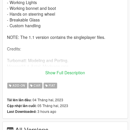
- Working Lights
- Working bonnet and boot
- Hands on steering wheel
- Breakable Glass
- Custom handling
NOTE: The 1.1 version contains the singleplayer files.
Credits:
Turbomatt: Modeling and Porting.
Morgan55 & Aziial: Modpage pics.
Show Full Description
DO NOT EDIT THIS CAR WITHOUT MY PERMISSION!
ADD-ON
CAR
FIAT
Please report any bug or stuff to fix and if you like this Mod join
TurboMatt Motorsport discord for custom requests, for seeing
04 Tháng hai, 2023
Tải lên lần đầu:
other work in progress and for supporting me.
05 Tháng hai, 2023
Cập nhật lần cuối:
3 hours ago
Last Downloaded:
All Versions