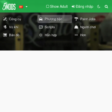
Show Adult
Đăng nhập
Công cụ
Phương tiện
Paint Jobs
Vũ khí
Scripts
Người chơi
Bản đồ
Hỗn hợp
Hơn