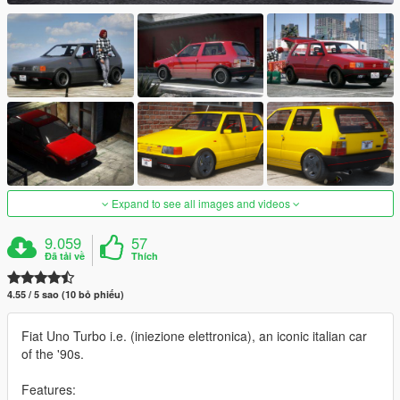
Expand to see all images and videos
9.059
57
Đã tải về
Thích
4.55 / 5 sao (10 bỏ phiếu)
Fiat Uno Turbo i.e. (iniezione elettronica), an iconic italian car
of the '90s.
Features: