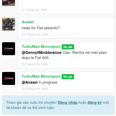
.
31 Tháng tám, 2023
Anasel
news for Fiat seicento?
24 Tháng chín, 2023
TurboMatt Motorsport
Tác giả
@GennyIlModderatore
Ciao. Rientra nei miei piani
dopo la Fiat 600.
24 Tháng chín, 2023
TurboMatt Motorsport
Tác giả
@Anasel
In progress
24 Tháng chín, 2023
Tham gia vào cuộc trò chuyện!
Đăng nhập
hoặc
đăng ký
một
tài khoản để có thể bình luận.