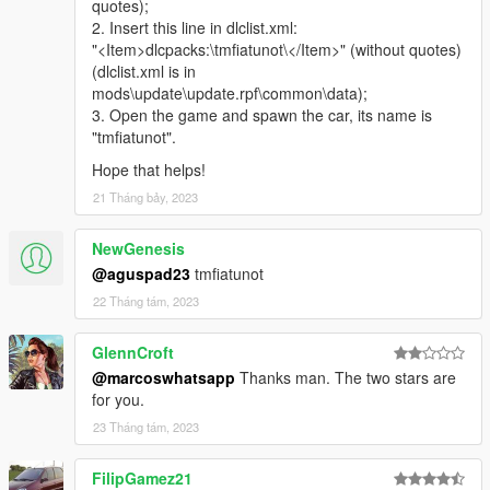
quotes);
2. Insert this line in dlclist.xml:
"<Item>dlcpacks:\tmfiatunot\</Item>" (without quotes)
(dlclist.xml is in
mods\update\update.rpf\common\data);
3. Open the game and spawn the car, its name is
"tmfiatunot".
Hope that helps!
21 Tháng bảy, 2023
NewGenesis
@aguspad23
tmfiatunot
22 Tháng tám, 2023
GlennCroft
@marcoswhatsapp
Thanks man. The two stars are
for you.
23 Tháng tám, 2023
FilipGamez21