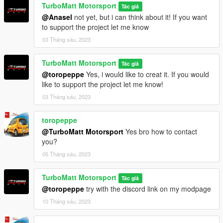
TurboMatt Motorsport
Tác giả
@Anasel
not yet, but i can think about it! If you want
to support the project let me know
03 Tháng sáu, 2023
TurboMatt Motorsport
Tác giả
@toropeppe
Yes, i would like to creat it. If you would
like to support the project let me know!
03 Tháng sáu, 2023
toropeppe
@TurboMatt Motorsport
Yes bro how to contact
you?
05 Tháng sáu, 2023
TurboMatt Motorsport
Tác giả
@toropeppe
try with the discord link on my modpage
10 Tháng sáu, 2023