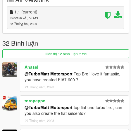
1.1
(current)
9.058 tải về
, 50 MB
05 Tháng hai, 2023
32 Bình luận
Hiển thị 12 bình luận trước
Anasel
@TurboMatt Motorsport
Top Bro i love it fantastic,
you have created FIAT 600 ?
21 Tháng năm, 2023
toropeppe
@TurboMatt Motorsport
top fiat uno turbo i.e. , can
you also create the fiat seicento?
27 Tháng năm, 2023