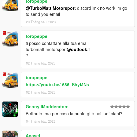
toropeppe
@TurboMatt Motorsport
discord link no work im go
to send you email
20 Tháng sáu, 2023
toropeppe
ti posso contattare alla tua email
turbomatt.motorsport
@outlook
.it
?
02 Tháng bảy, 2023
toropeppe
https://youtu.be/-686_ShyMNs
02 Tháng bảy, 2023
GennyIlModderatore
Bell'auto, ma per caso la punto gt è nei tuoi piani?
04 Tháng bảy, 2023
Anasel