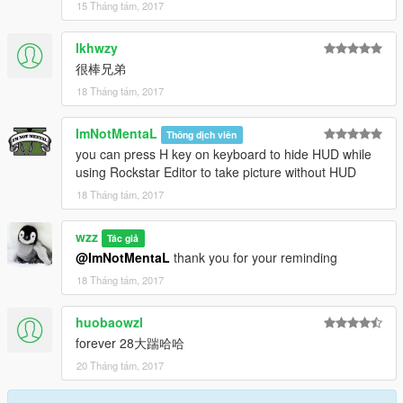
15 Tháng tám, 2017
lkhwzy
很棒兄弟
18 Tháng tám, 2017
ImNotMentaL
Thông dịch viên
you can press H key on keyboard to hide HUD while
using Rockstar Editor to take picture without HUD
18 Tháng tám, 2017
wzz
Tác giả
@ImNotMentaL
thank you for your reminding
18 Tháng tám, 2017
huobaowzl
forever 28大踹哈哈
20 Tháng tám, 2017