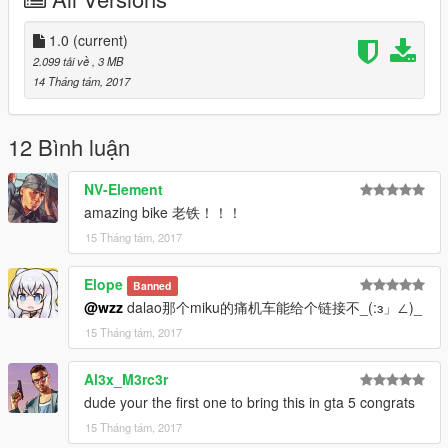
GTA5\update\update.rpf\common\data\
将里面的dlclist.xml拖出来，备份一份。
1.0
(current)
2.使用文本编辑软件，譬如notepad++，打开dlclist.xml，在末尾
2.099 tải về
, 3 MB
加入此行代码:dlcpacks:\yj28\
14 Tháng tám, 2017
保存退出。
3.将你修改好的dlclist.xml放回刚才的路径，替换掉原本的。
12 Bình luận
4.接下来进入此路径：GTA5\update\x64\dlcpacks\将yj28文件夹
NV-Element
放入dlcpacks文件夹下面。
amazing bike 老铁！！！
15 Tháng tám, 2017
5.恭喜，安装完成。进入游戏后，使用krise trainer，输
入“yj28”可以刷出此车。
Elope
Banned
祝大家玩得愉快
@wzz
dalao那个miku的痛机车能给个链接不_(:з」∠)_
15 Tháng tám, 2017
新疆车神wzz制作
2017年8月14日
Al3x_M3rc3r
dude your the first one to bring this in gta 5 congrats
15 Tháng tám, 2017