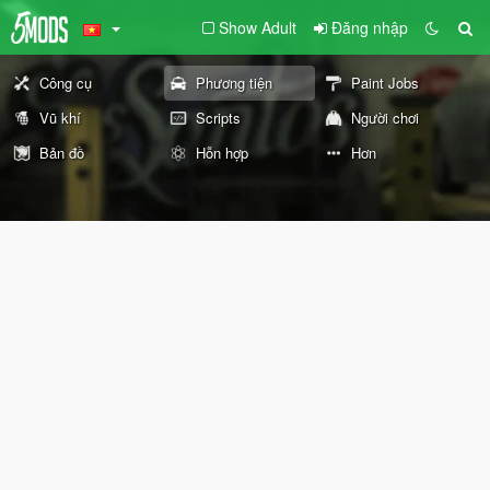
Show Adult
Đăng nhập
Công cụ
Phương tiện
Paint Jobs
Vũ khí
Scripts
Người chơi
Bản đồ
Hỗn hợp
Hơn