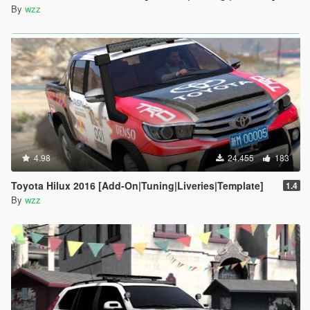
By
wzz
4.98
24.455
183
Toyota Hilux 2016 [Add-On|Tuning|Liveries|Template]
1.4
By
wzz