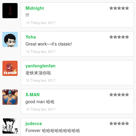
Midnight
!!!
15 Tháng tám, 2017
Yoha
Great work~~it's classic!
15 Tháng tám, 2017
yanfenglenfan
老铁来顶你啦
15 Tháng tám, 2017
X-MAN
good man 哈哈
15 Tháng tám, 2017
judecca
Forever 哈哈哈哈哈哈哈哈哈