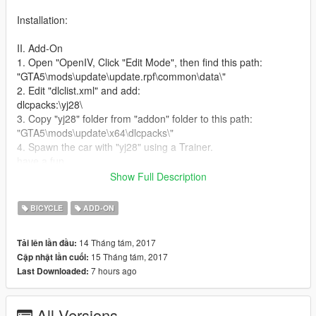
Installation:
II. Add-On
1. Open "OpenIV, Click "Edit Mode", then find this path:
"GTA5\mods\update\update.rpf\common\data\"
2. Edit "dlclist.xml" and add:
dlcpacks:\yj28\
3. Copy "yj28" folder from "addon" folder to this path:
"GTA5\mods\update\x64\dlcpacks\"
4. Spawn the car with "yj28" using a Trainer.
have a fun
Show Full Description
This mod made by This mod made by wzz (god of car in
XinJiang) August 14nd 2017
BICYCLE
ADD-ON
老永久28大杠是伴随几代中国人的经典自行车，此车有三个随机
14 Tháng tám, 2017
Tải lên lần đầu:
件，按住空格键再松开能跳跃，希望大家玩得愉快。
15 Tháng tám, 2017
Cập nhật lần cuối:
7 hours ago
Last Downloaded:
安装方法
1.使用OpenIV，进入编辑模式，然后找到以下路径：
All Versions