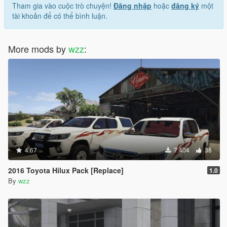
Tham gia vào cuộc trò chuyện!
Đăng nhập
hoặc
đăng ký
một
tài khoản để có thể bình luận.
More mods by
wzz
:
4.67
7.404
38
2016 Toyota Hilux Pack [Replace]
1.0
By
wzz