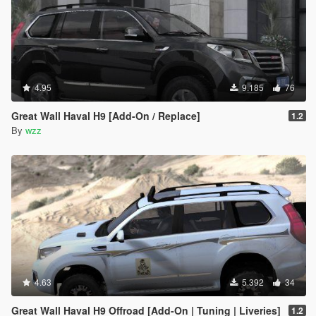
4.95
9.185
76
Great Wall Haval H9 [Add-On / Replace]
1.2
By
wzz
4.63
5.392
34
Great Wall Haval H9 Offroad [Add-On | Tuning | Liveries]
1.2