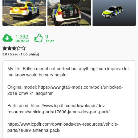
1.392
9
Đã tải về
Thích
3.0 / 5 sao (1 bỏ phiếu)
My first British model not perfect but anything i can improve let
me know would be very helpful.
Original model: https://www.gta5-mods.com/tools/unlocked-
2016-bmw-x1-asquithm
Parts used: https://www.lcpdfr.com/downloads/dev-
resources/vehicle-parts/17606-james-dev-part-pack/
https://www.lcpdfr.com/downloads/dev-resources/vehicle-
parts/18689-antenna-pack/