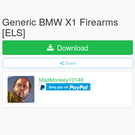
Generic BMW X1 Firearms
[ELS]
Download
Share
MadMonkey10148
Đóng góp với