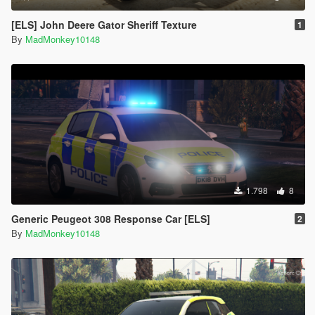
[ELS] John Deere Gator Sheriff Texture
1
By
MadMonkey10148
1.798
8
Generic Peugeot 308 Response Car [ELS]
2
By
MadMonkey10148