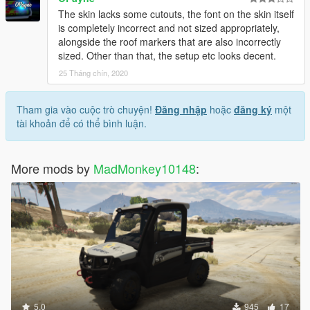
The skin lacks some cutouts, the font on the skin itself
is completely incorrect and not sized appropriately,
alongside the roof markers that are also incorrectly
sized. Other than that, the setup etc looks decent.
25 Tháng chín, 2020
Tham gia vào cuộc trò chuyện!
Đăng nhập
hoặc
đăng ký
một
tài khoản để có thể bình luận.
More mods by
MadMonkey10148
:
5.0
945
17