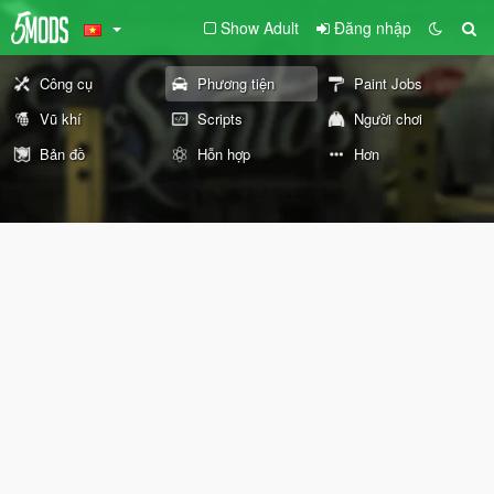
Show Adult
Đăng nhập
Công cụ
Phương tiện
Paint Jobs
Vũ khí
Scripts
Người chơi
Bản đồ
Hỗn hợp
Hơn