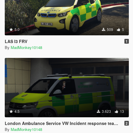
5.0
509
5
LAS I3 FRV
1
By
MadMonkey10148
4.5
3.623
13
London Ambulance Service VW Incident response team [ELS]
2
By
MadMonkey10148