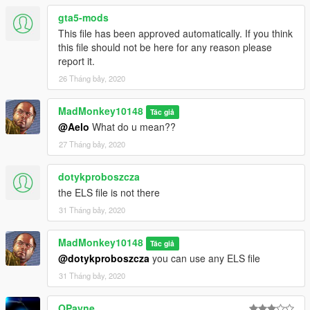
gta5-mods
This file has been approved automatically. If you think
this file should not be here for any reason please
report it.
26 Tháng bảy, 2020
MadMonkey10148
Tác giả
@Aelo
What do u mean??
27 Tháng bảy, 2020
dotykproboszcza
the ELS file is not there
31 Tháng bảy, 2020
MadMonkey10148
Tác giả
@dotykproboszcza
you can use any ELS file
31 Tháng bảy, 2020
OPayne