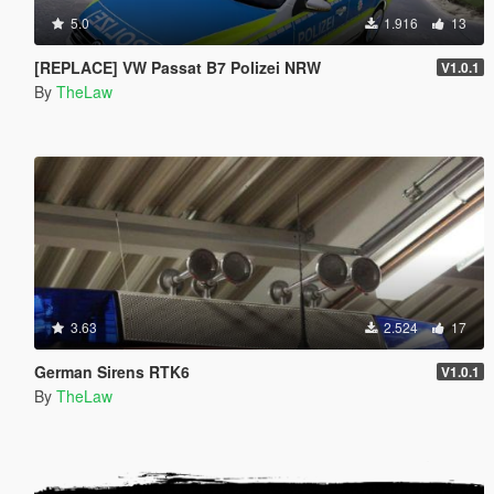
5.0
1.916
13
[REPLACE] VW Passat B7 Polizei NRW
V1.0.1
By
TheLaw
3.63
2.524
17
German Sirens RTK6
V1.0.1
By
TheLaw