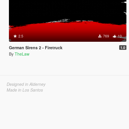
2.5
769
10
German Sirens 2 - Firetruck
1.0
By
TheLaw
Designed in Alderney
Made in Los Santos