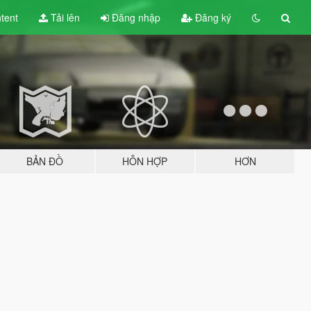
tent
Tải lên
Đăng nhập
Đăng ký
BẢN ĐỒ
HỖN HỢP
HƠN