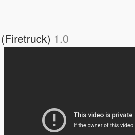
(Firetruck)
1.0