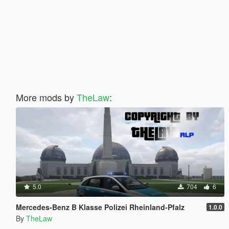
More mods by
TheLaw
:
5.0
704
6
Mercedes-Benz B Klasse Polizei Rheinland-Pfalz
1.0.0
By
TheLaw