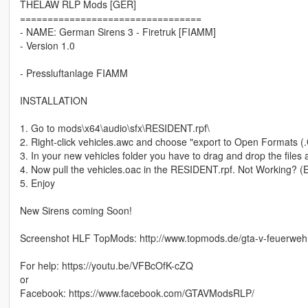
THELAW RLP Mods [GER]
=================================
- NAME: German Sirens 3 - Firetruk [FIAMM]
- Version 1.0
- Pressluftanlage FIAMM
INSTALLATION
1. Go to mods\x64\audio\sfx\RESIDENT.rpf\
2. Right-click vehicles.awc and choose "export to Open Formats (
3. In your new vehicles folder you have to drag and drop the files 
4. Now pull the vehicles.oac in the RESIDENT.rpf. Not Working?
5. Enjoy
New Sirens coming Soon!
Screenshot HLF TopMods: http://www.topmods.de/gta-v-feuerweh
For help: https://youtu.be/VFBcOfK-cZQ
or
Facebook: https://www.facebook.com/GTAVModsRLP/