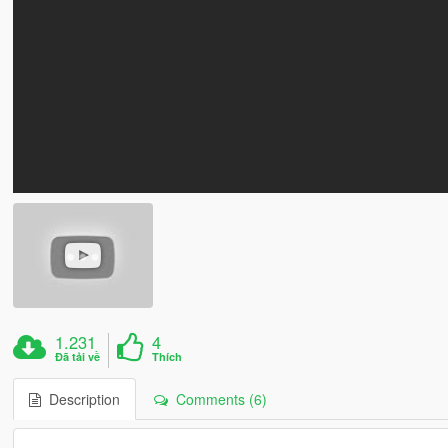
1.231
4
Đã tải về
Thích
Description
Comments (6)