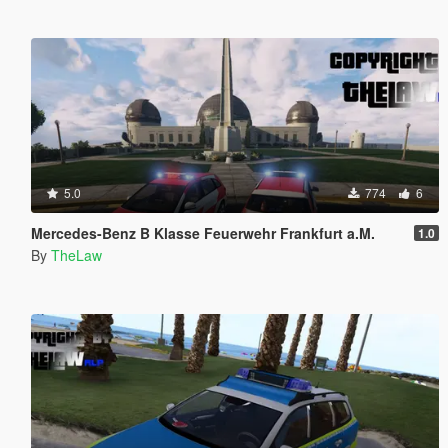
5.0
774
6
Mercedes-Benz B Klasse Feuerwehr Frankfurt a.M.
1.0
By
TheLaw