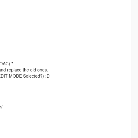
.OAC)."
and replace the old ones.
 (EDIT MODE Selected?) :D
r/