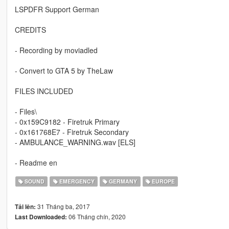
LSPDFR Support German
CREDITS
- Recording by moviadled
- Convert to GTA 5 by TheLaw
FILES INCLUDED
- Files\
- 0x159C9182 - Firetruk Primary
- 0x161768E7 - Firetruk Secondary
- AMBULANCE_WARNING.wav [ELS]
- Readme en
SOUND
EMERGENCY
GERMANY
EUROPE
31 Tháng ba, 2017
Tải lên:
06 Tháng chín, 2020
Last Downloaded: