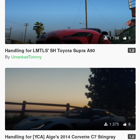
1.798
9
Handling for LMTLS' SH Toyota Supra A90
1.0
By
UnrankedTommy
1.375
8
Handling for [YCA] Aige's 2014 Corvette C7 Stingray
1.0