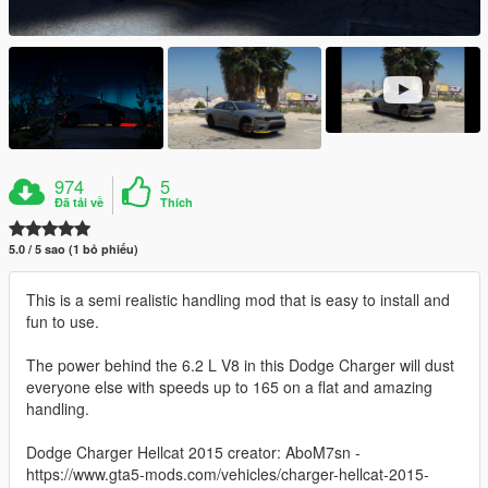
974
5
Đã tải về
Thích
5.0 / 5 sao (1 bỏ phiếu)
This is a semi realistic handling mod that is easy to install and
fun to use.
The power behind the 6.2 L V8 in this Dodge Charger will dust
everyone else with speeds up to 165 on a flat and amazing
handling.
Dodge Charger Hellcat 2015 creator: AboM7sn -
https://www.gta5-mods.com/vehicles/charger-hellcat-2015-