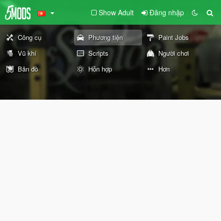
Show Adult
Đăng nhập
Công cụ
Phương tiện
Paint Jobs
Vũ khí
Scripts
Người chơi
Bản đồ
Hỗn hợp
Hơn