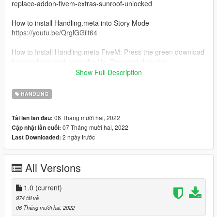
replace-addon-fivem-extras-sunroof-unlocked
How to install Handling.meta into Story Mode -
https://youtu.be/QrglGGilt64
How to Install Handling.meta FiveM: Press the green download
button above and unzip the file. Drag and drop the
Handling.meta into the original Dodge Charger Hellcat 2015 file
Show Full Description
and click replace all. There you go all done!
HANDLING
Features: Damage is slightly amped up to deal more damage
after crashing.
06 Tháng mười hai, 2022
Tải lên lần đầu:
07 Tháng mười hai, 2022
Cập nhật lần cuối:
Feel free to use it in your personal FiveM Server just please
2 ngày trước
Last Downloaded:
DM me before @ Tommmy 3920 on discord
All Versions
1.0
(current)
974 tải về
06 Tháng mười hai, 2022