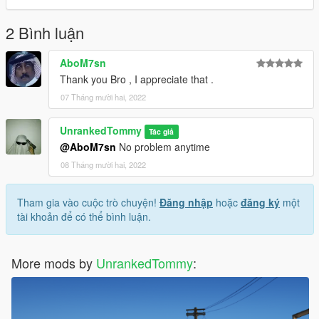
2 Bình luận
AboM7sn
Thank you Bro , I appreciate that .
07 Tháng mười hai, 2022
UnrankedTommy
Tác giả
@AboM7sn
No problem anytime
08 Tháng mười hai, 2022
Tham gia vào cuộc trò chuyện!
Đăng nhập
hoặc
đăng ký
một
tài khoản để có thể bình luận.
More mods by
UnrankedTommy
: