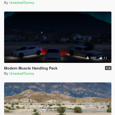
By
UnrankedTommy
990
11
Modern Muscle Handling Pack
1.0
By
UnrankedTommy