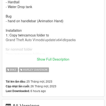
- Hardtail
- Water Drop tank
Bug
- hand on handlebar (Animation Hand)
Installation
1: Copy twincamcus folder to
Grand Theft Auto V\mods\update\x64\dlcpacks
for nonmod folder
Copy twincamcus folder to
Grand Theft Auto V\update\x64\dlcpacks
Show Full Description
dlcpacks:\twincamcus\
BIKE
HARLEY DAVIDSON
Spawn name twincamcus
25 Tháng một, 2023
Tải lên lần đầu:
26 Tháng một, 2023
Cập nhật lần cuối:
Credits:
6 hours ago
Last Downloaded:
Model: Shabu399 ( 3D Modeling )
Convert by: AzXI
All Versions