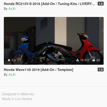
Honda RC213V-S 2018 [Add-On / Tuning-Kits / LIVERY / Template / Unlock ]
1.0
By
AzXI
5.0
16.510
24
Honda Wave110i 2019 [Add-On / Template]
1.0
By
AzXI
Designed in Alderney
Made in Los Santos