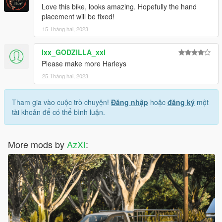
Love this bike, looks amazing. Hopefully the hand
placement will be fixed!
15 Tháng hai, 2023
lxx_GODZILLA_xxl
Please make more Harleys
25 Tháng hai, 2023
Tham gia vào cuộc trò chuyện!
Đăng nhập
hoặc
đăng ký
một
tài khoản để có thể bình luận.
More mods by
AzXI
: