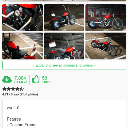
Expand to see all images and videos
7.884
58
Đã tải về
Thích
4.71 / 5 sao (7 bỏ phiếu)
ver 1.0
Fetures
- Custom Frame