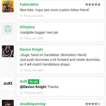
Fabito48hd
Nice bike, hope see more custom bikes friend!
27 Tháng một, 2023
billzgboy
roadglide bagger next pls
27 Tháng một, 2023
Davion Knight
>bugs: hand on handlebar (Animation Hand)
Just push dummies a bit forward and rotate dummies,
so it will match handlebars shape.
31 Tháng một, 2023
AzXI
Tác giả
@Davion Knight
Thanks
01 Tháng hai, 2023
deadlimpshrimp