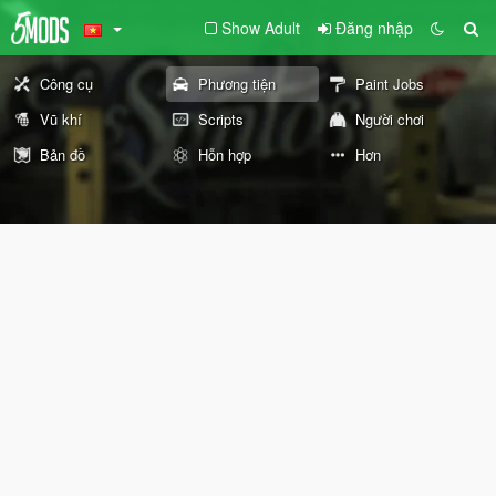
Show Adult
Đăng nhập
Công cụ
Phương tiện
Paint Jobs
Vũ khí
Scripts
Người chơi
Bản đồ
Hỗn hợp
Hơn