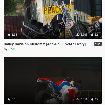
4.38
4.565
32
Harley Davision Custom 2 [Add-On / FiveM / Livery]
1.01
By
AzXI
5.0
7.058
45