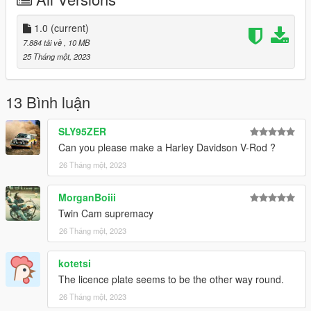
1.0
(current)
7.884 tải về
, 10 MB
25 Tháng một, 2023
13 Bình luận
SLY95ZER
Can you please make a Harley Davidson V-Rod ?
26 Tháng một, 2023
MorganBoiii
Twin Cam supremacy
26 Tháng một, 2023
kotetsi
The licence plate seems to be the other way round.
26 Tháng một, 2023