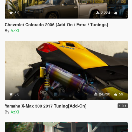
5.0
2.224
11
Chevrolet Colorado 2006 [Add-On / Extra / Tunings]
By
AzXI
5.0
24.730
59
Yamaha X-Max 300 2017 Tuning[Add-On]
1.0.1
By
AzXI