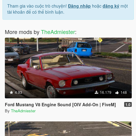
Tham gia vào cuộc trò chuyện!
Đăng nhập
hoặc
đăng ký
một
tài khoản để có thể bình luận.
More mods by
TheAdmiester
:
4.93
16.179
148
Ford Mustang V8 Engine Sound [OIV Add-On | FiveM]
1.0
By
TheAdmiester