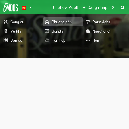
Show Adult
Đăng nhập
Công cụ
Phương tiện
Paint Jobs
Vũ khí
Scripts
Người chơi
Bản đồ
Hỗn hợp
Hơn