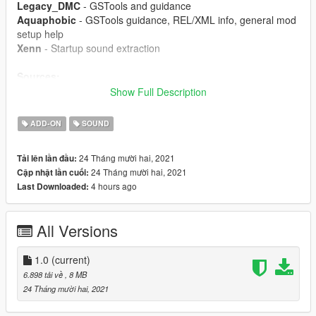
Legacy_DMC
- GSTools and guidance
Aquaphobic
- GSTools guidance, REL/XML info, general mod
setup help
Xenn
- Startup sound extraction
Sources:
Codemasters (GRID 2019)
- Exhaust sound
Show Full Description
Playground Games (Forza Horizon 5)
- Engine/intake sound
Polyphony Digital (Gran Turismo Sport)
- Starter sounds,
ADD-ON
SOUND
turbo and exhaust pops
24 Tháng mười hai, 2021
Tải lên lần đầu:
Instructions:
24 Tháng mười hai, 2021
Cập nhật lần cuối:
Install the OIV package with OpenIV, or apply the FiveM
4 hours ago
Last Downloaded:
resource to your server, then simply use the audioNameHash
entry of
hondaf20c
on any car.
All Versions
1.0
(current)
6.898 tải về
, 8 MB
24 Tháng mười hai, 2021