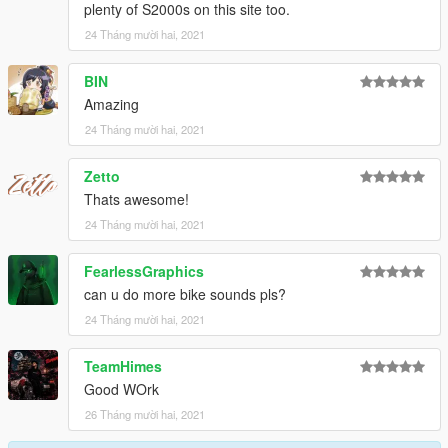
plenty of S2000s on this site too.
24 Tháng mười hai, 2021
BIN
Amazing
24 Tháng mười hai, 2021
Zetto
Thats awesome!
24 Tháng mười hai, 2021
FearlessGraphics
can u do more bike sounds pls?
24 Tháng mười hai, 2021
TeamHimes
Good WOrk
26 Tháng mười hai, 2021