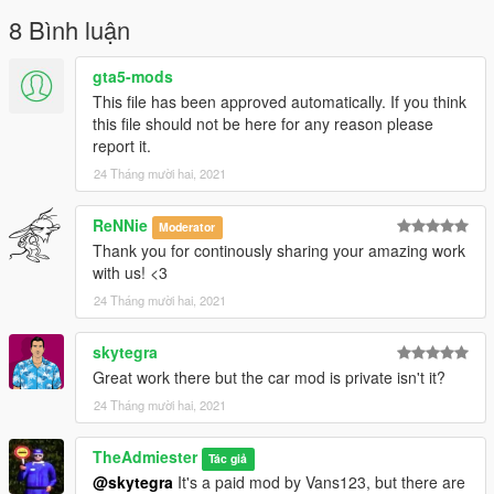
8 Bình luận
gta5-mods
This file has been approved automatically. If you think
this file should not be here for any reason please
report it.
24 Tháng mười hai, 2021
ReNNie
Moderator
Thank you for continously sharing your amazing work
with us! <3
24 Tháng mười hai, 2021
skytegra
Great work there but the car mod is private isn't it?
24 Tháng mười hai, 2021
TheAdmiester
Tác giả
@skytegra
It's a paid mod by Vans123, but there are