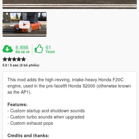
6.898
61
Đã tải về
Thích
5.0 / 5 sao (6 bỏ phiếu)
This mod adds the high-revving, intake-heavy Honda F20C
engine, used in the pre-facelift Honda S2000 (otherwise known
as the AP1).
Features:
- Custom startup and shutdown sounds
- Custom turbo sounds when upgraded
- Custom exhaust pops
Credits and thanks: