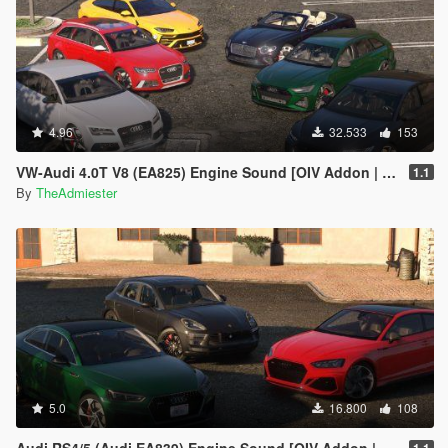
4.96
32.533
153
VW-Audi 4.0T V8 (EA825) Engine Sound [OIV Addon | FiveM]
1.1
By
TheAdmiester
5.0
16.800
108