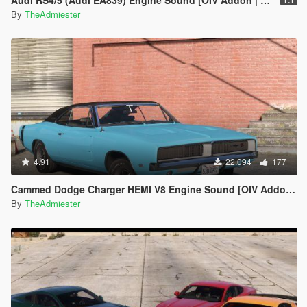
Audi RS4/5 (Audi EA839) Engine Sound [OIV Addon | FiveM]
1.1
By
TheAdmiester
4.91
22.094
177
Cammed Dodge Charger HEMI V8 Engine Sound [OIV Addon | FiveM]
By
TheAdmiester