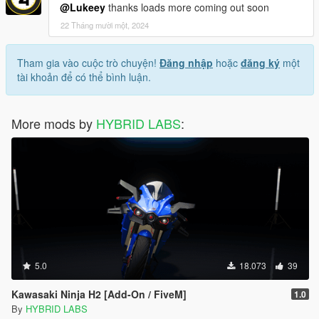
@Lukeey
thanks loads more coming out soon
22 Tháng mười một, 2024
Tham gia vào cuộc trò chuyện!
Đăng nhập
hoặc
đăng ký
một
tài khoản để có thể bình luận.
More mods by
HYBRID LABS
:
5.0
18.073
39
Kawasaki Ninja H2 [Add-On / FiveM]
1.0
By
HYBRID LABS