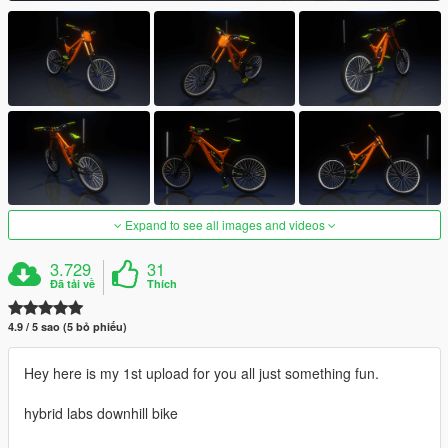
Expand to see all images and videos
3.729
31
Đã tải về
Thích
4.9 / 5 sao (5 bỏ phiếu)
Hey here is my 1st upload for you all just something fun.
hybrid labs downhill bike