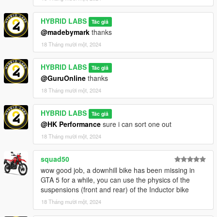
HYBRID LABS
Tác giả
@madebymark
thanks
18 Tháng mười một, 2024
HYBRID LABS
Tác giả
@GuruOnline
thanks
18 Tháng mười một, 2024
HYBRID LABS
Tác giả
@HK Performance
sure i can sort one out
18 Tháng mười một, 2024
squad50
wow good job, a downhill bike has been missing in
GTA 5 for a while, you can use the physics of the
suspensions (front and rear) of the Inductor bike
18 Tháng mười một, 2024