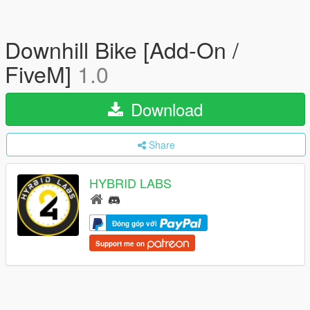
Downhill Bike [Add-On /
FiveM]
1.0
Download
Share
HYBRID LABS
Đóng góp với
Support me on