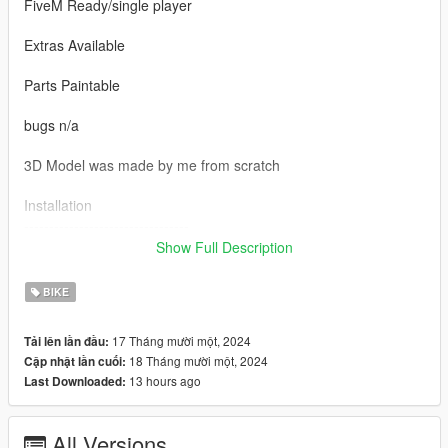
FiveM Ready/single player
Extras Available
Parts Paintable
bugs n/a
3D Model was made by me from scratch
Installation
---------------------------------
Singleplayer:
Show Full Description
1. Copy the hbl_dh2 folder from the "Singleplayer" folder.
BIKE
2. Open OpenIV and go to mods/update/x64/dlcpacks and
place it there.
17 Tháng mười một, 2024
Tải lên lần đầu:
18 Tháng mười một, 2024
Cập nhật lần cuối:
3. After that go to
13 hours ago
Last Downloaded:
mods/update/update.rpf/common/data/dlclist.xml
4. Add line: dlcpacks:/hbl_dh2/
All Versions
---------------------------------