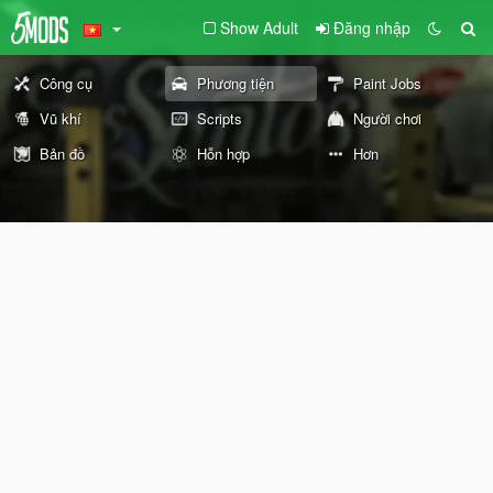
Show Adult
Đăng nhập
Công cụ
Phương tiện
Paint Jobs
Vũ khí
Scripts
Người chơi
Bản đồ
Hỗn hợp
Hơn