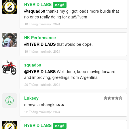
HYBRID LABS
Tác giả
@squad50
thanks my g i got loads more builds that
no ones really doing for gta5/fivem
18 Tháng mười một, 2024
HK Performance
@HYBRID LABS
that would be dope.
19 Tháng mười một, 2024
squad50
@HYBRID LABS
Well done, keep moving forward
and improving, greetings from Argentina
20 Tháng mười một, 2024
Lukeey
menyala abangku🔥🔥
22 Tháng mười một, 2024
HYBRID LABS
Tác giả