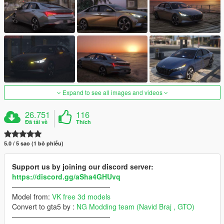
Expand to see all images and videos
26.751
116
Đã tải về
Thích
5.0 / 5 sao (1 bỏ phiếu)
Support us by joining our discord server:
https://discord.gg/aSha4GHUvq
——————————————
Model from:
VK free 3d models
Convert to gta5 by :
NG Modding team (Navid Braj , GTO)
——————————————