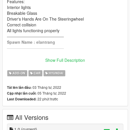
Features:
Interior lights
Breakable Glass
Driver's Hands Are On The Steeringwheel
Correct collision
All lights functioning properly
——————————————
Spawn Name : elantrang
——————————————
INSTALL :
Show Full Description
Drop elantrang folder to update\x64\dlcpacks
ADD-ON
CAR
HYUNDAI
Edit dlclist.xml from update\update.rpf\common\data
add this line
03 Tháng tư, 2022
Tải lên lần đầu:
05 Tháng tư, 2022
Cập nhật lần cuối:
dlcpacks:\elantrang\
22 phút trước
Last Downloaded:
All Versions
1.0
(current)