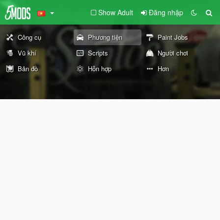
Show Adult
Đăng nhập
Công cụ
Phương tiện
Paint Jobs
Vũ khí
Scripts
Người chơi
Bản đồ
Hỗn hợp
Hơn