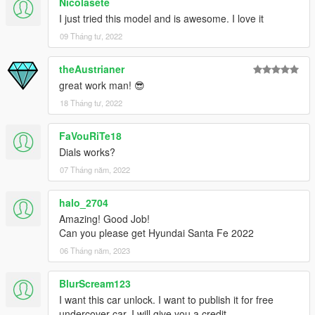
Nicolasete
I just tried this model and is awesome. I love it
09 Tháng tư, 2022
theAustrianer
great work man! 😎
18 Tháng tư, 2022
FaVouRiTe18
Dials works?
07 Tháng năm, 2022
halo_2704
Amazing! Good Job!
Can you please get Hyundai Santa Fe 2022
06 Tháng năm, 2023
BlurScream123
I want this car unlock. I want to publish it for free
undercover car, I will give you a credit.