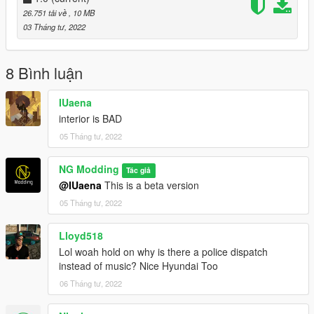
26.751 tải về
, 10 MB
03 Tháng tư, 2022
8 Bình luận
IUaena
interior is BAD
05 Tháng tư, 2022
NG Modding
Tác giả
@IUaena
This is a beta version
05 Tháng tư, 2022
Lloyd518
Lol woah hold on why is there a police dispatch
instead of music? Nice Hyundai Too
06 Tháng tư, 2022