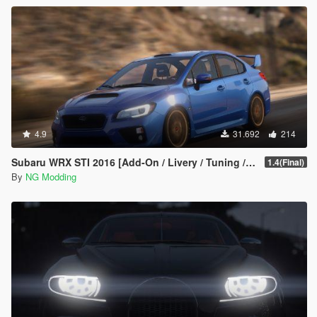
4.9
31.692
214
Subaru WRX STI 2016 [Add-On / Livery / Tuning / Extras ]
1.4(Final)
By
NG Modding