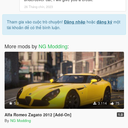
26 Tháng chín, 2023
Tham gia vào cuộc trò chuyện!
Đăng nhập
hoặc
đăng ký
một
tài khoản để có thể bình luận.
More mods by
NG Modding
:
5.0
3.114
75
Alfa Romeo Zagato 2012 [Add-On]
1.0
By
NG Modding