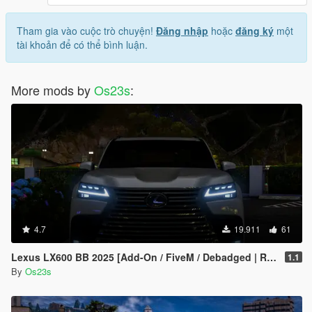
Tham gia vào cuộc trò chuyện!
Đăng nhập
hoặc
đăng ký
một
tài khoản để có thể bình luận.
More mods by
Os23s
:
4.7
19.911
61
Lexus LX600 BB 2025 [Add-On / FiveM / Debadged | Roof Animation]
1.1
By
Os23s