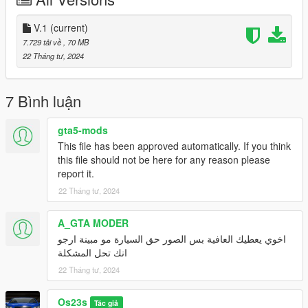
انعكاس المرايات -
انوار مطابقة للواقع -
V.1
(current)
يدين اللاعب موزونه على الطارة -
يوجد تعديل للموتر نياكل تحصله عند الميكانيكي -
7.729 tải về
, 70 MB
تغبيره على خارج السيارة بالكامل -
22 Tháng tư, 2024
ليفيري على الموتر -
تمبلت للموتر موجود في الملف -
اكسترات -
7 Bình luận
جنوط سوح مع الموتر -
gta5-mods
Features
This file has been approved automatically. If you think
- HQ exterior
this file should not be here for any reason please
- HQ interior
report it.
- HQ Engine
22 Tháng tư, 2024
- Real mirror reflections
- Real lights
- Hand on the steering wheel
A_GTA MODER
- Tuning option
اخوي يعطيك العافية بس الصور حق السيارة مو مبينة ارجو
- Dirt map
انك تحل المشكلة
- Multiple Liveries
22 Tháng tư, 2024
- extras
- 5 and 4 Log rims
Os23s
- Color1 body
Tác giả