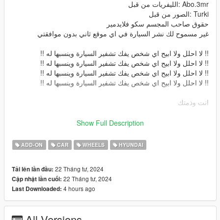
Abo.3mr :الليفريات من قبل
Turki :الصور من قبل
حقوق صاحب المجسم سكو فلايدمير
غير مسموح لك نشر السيارة في اي موقع ثاني بدون موافقتي
!! لا احلل ولا ابيح اي شخص يفك تشفير السيارة وينسبها له !!
!! لا احلل ولا ابيح اي شخص يفك تشفير السيارة وينسبها له !!
!! لا احلل ولا ابيح اي شخص يفك تشفير السيارة وينسبها له !!
!! لا احلل ولا ابيح اي شخص يفك تشفير السيارة وينسبها له !!
انت وذمتك
Hyundai Sonata 2016
Show Full Description
Converted By me: Blue$
Parts By: FZ1
ADD-ON
CAR
WHEELS
HYUNDAI
Liveries By: ABo.3mr
Screenshots By: Turki
22 Tháng tư, 2024
Tải lên lần đầu:
The owner of the model is : Sko. Vladimir
22 Tháng tư, 2024
Cập nhật lần cuối:
المميزات
4 hours ago
Last Downloaded:
داخلية بجودة عالية -
خارجية السيارة بجودة عالية -
مكينة بتفاصيلها -
All Versions