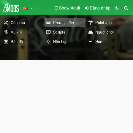
Show Adult
Đăng nhập
Công cụ
Phương tiện
Paint Jobs
Vũ khí
Scripts
Người chơi
Bản đồ
Hỗn hợp
Hơn