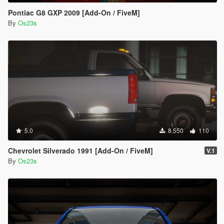
Pontiac G8 GXP 2009 [Add-On / FiveM]
By
Os23s
5.0
8.550
110
Chevrolet Silverado 1991 [Add-On / FiveM]
V.1
By
Os23s