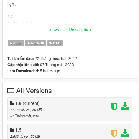
light
1.5
Hellcat hood
Demon hood
Show Full Description
trailcat hood
JEEP
ADD-ON
CAR
Installation Instructions:
Copy "wrangler22" in addon folder to "GTAV \ mods \ update \
22 Tháng mười hai, 2022
Tải lên lần đầu:
x64 \ dlcpacks
07 Tháng một, 2023
Cập nhật lần cuối:
update>update.rpf>common>data>dlclist
5 hours ago
Last Downloaded:
add this dlcpacks:\wrangler22\
Spawn with "wrangler22"
All Versions
Credits
Software : Zmodeler3, blender
1.6
(current)
Convert: Ek _Cust0m5
11.140 tải về
, 50 MB
07 Tháng một, 2023
1.5
2.683 tải về
, 50 MB