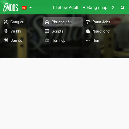
Show Adult
Đăng nhập
Công cụ
Phương tiện
Paint Jobs
Vũ khí
Scripts
Người chơi
Bản đồ
Hỗn hợp
Hơn