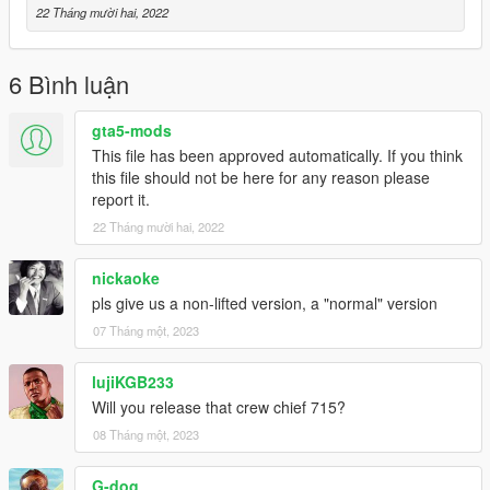
22 Tháng mười hai, 2022
6 Bình luận
gta5-mods
This file has been approved automatically. If you think
this file should not be here for any reason please
report it.
22 Tháng mười hai, 2022
nickaoke
pls give us a non-lifted version, a "normal" version
07 Tháng một, 2023
lujiKGB233
Will you release that crew chief 715?
08 Tháng một, 2023
G-dog