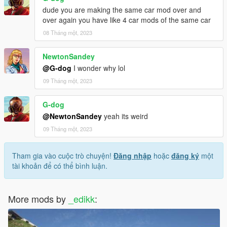
dude you are making the same car mod over and
over again you have like 4 car mods of the same car
08 Tháng một, 2023
NewtonSandey
@G-dog
I wonder why lol
09 Tháng một, 2023
G-dog
@NewtonSandey
yeah its weird
09 Tháng một, 2023
Tham gia vào cuộc trò chuyện!
Đăng nhập
hoặc
đăng ký
một
tài khoản để có thể bình luận.
More mods by
_edikk
: