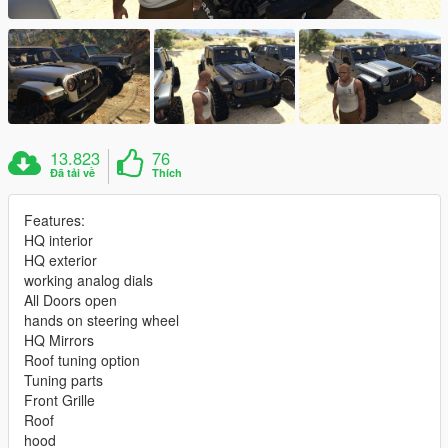
13.823
76
Đã tải về
Thích
Features:
HQ interior
HQ exterior
working analog dials
All Doors open
hands on steering wheel
HQ Mirrors
Roof tuning option
Tuning parts
Front Grille
Roof
hood