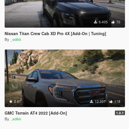
6.405
70
Nissan Titan Crew Cab XD Pro 4X [Add-On | Tuning]
By
_edikk
2.67
12.337
118
GMC Terrain AT4 2022 [Add-On]
1.0.1
By
_edikk