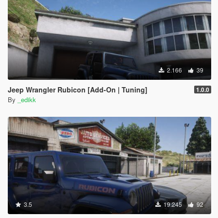
2.166
39
Jeep Wrangler Rubicon [Add-On | Tuning]
1.0.0
By
_edikk
3.5
19.245
92