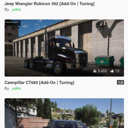
Jeep Wrangler Rubicon 392 [Add-On | Tuning]
By
_edikk
5.455
73
Caterpillar CT660 [Add-On | Tuning]
1.0
By
_edikk