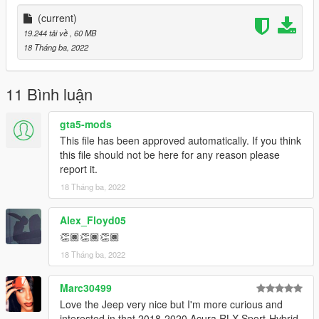
(current)
19.244 tải về
, 60 MB
18 Tháng ba, 2022
11 Bình luận
gta5-mods
This file has been approved automatically. If you think
this file should not be here for any reason please
report it.
18 Tháng ba, 2022
Alex_Floyd05
👏🏾👏🏾👏🏾
18 Tháng ba, 2022
Marc30499
Love the Jeep very nice but I'm more curious and
interested in that 2018-2020 Acura RLX Sport-Hybrid