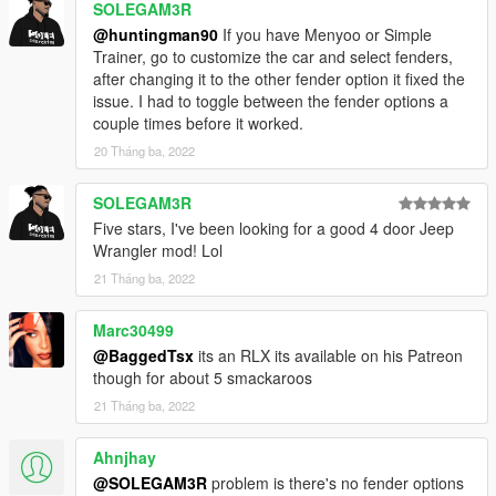
SOLEGAM3R
@huntingman90
If you have Menyoo or Simple
Trainer, go to customize the car and select fenders,
after changing it to the other fender option it fixed the
issue. I had to toggle between the fender options a
couple times before it worked.
20 Tháng ba, 2022
SOLEGAM3R
Five stars, I've been looking for a good 4 door Jeep
Wrangler mod! Lol
21 Tháng ba, 2022
Marc30499
@BaggedTsx
its an RLX its available on his Patreon
though for about 5 smackaroos
21 Tháng ba, 2022
Ahnjhay
@SOLEGAM3R
problem is there's no fender options