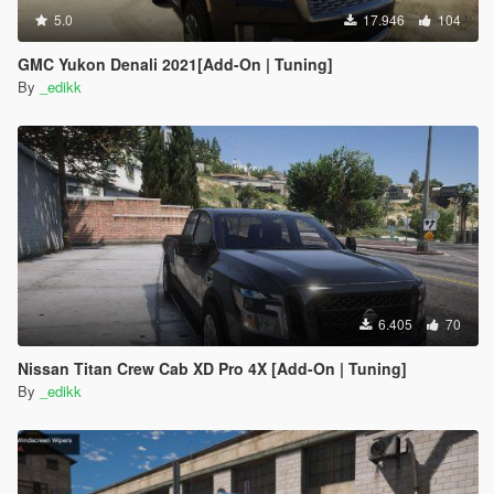
5.0
17.946
104
GMC Yukon Denali 2021[Add-On | Tuning]
By
_edikk
6.405
70
Nissan Titan Crew Cab XD Pro 4X [Add-On | Tuning]
By
_edikk