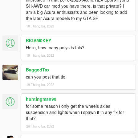
SH-AWD car mod you have there, is that private? I
am a big Acura enthusiasts and been looking to add
the later Acura models to my GTA SP
18 Tháng ba, 2022
BIGSM0KEY
Hello, how many polys is this?
19 Tháng ba, 2022
BaggedTsx
can you post that tlx
19 Tháng ba, 2022
huntingman90
for some reason i only get the wheels axles
suspension and lights when i spawn it in any fix for
that?
20 Tháng ba, 2022