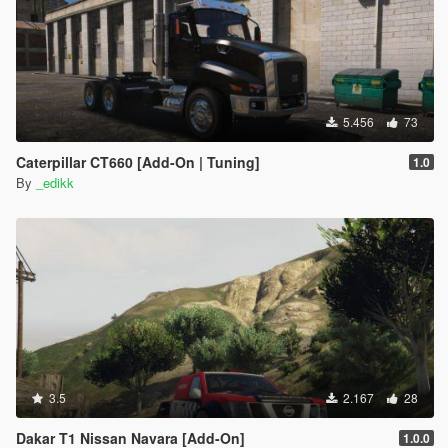
5.456
73
Caterpillar CT660 [Add-On | Tuning]
1.0
By
_edikk
3.5
2.167
28
Dakar T1 Nissan Navara [Add-On]
1.0.0