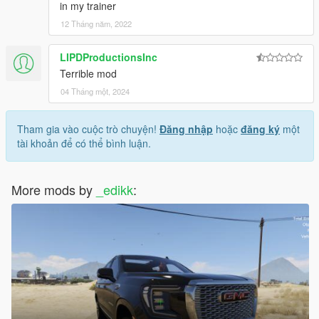
in my trainer
12 Tháng năm, 2022
LIPDProductionsInc
Terrible mod
04 Tháng một, 2024
Tham gia vào cuộc trò chuyện!
Đăng nhập
hoặc
đăng ký
một
tài khoản để có thể bình luận.
More mods by
_edikk
: