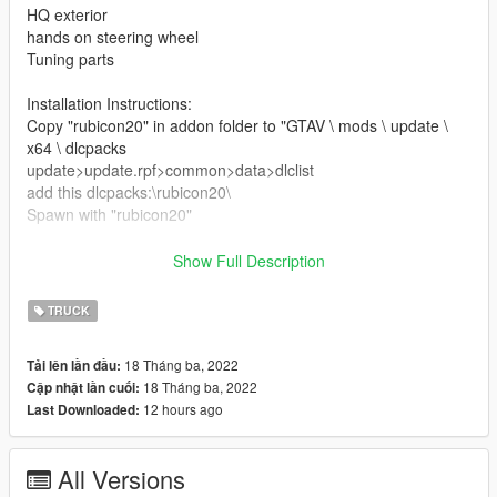
HQ exterior
hands on steering wheel
Tuning parts
Installation Instructions:
Copy "rubicon20" in addon folder to "GTAV \ mods \ update \
x64 \ dlcpacks
update>update.rpf>common>data>dlclist
add this dlcpacks:\rubicon20\
Spawn with "rubicon20"
Credits
Show Full Description
3D model & Texture from :hum3d
Software : Zmodeler3, blender
TRUCK
Convert: Ek _Cust0m5
18 Tháng ba, 2022
Tải lên lần đầu:
18 Tháng ba, 2022
Cập nhật lần cuối:
12 hours ago
Last Downloaded:
All Versions