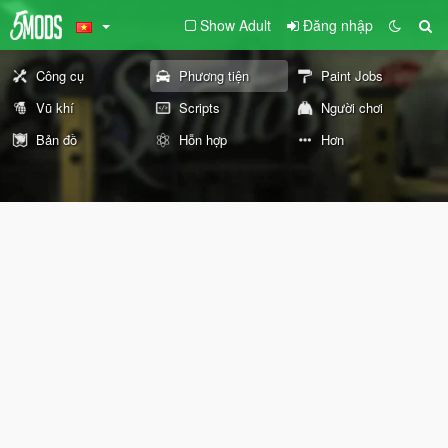
Show Adult
Đăng nhập
Công cụ
Phương tiện
Paint Jobs
Vũ khí
Scripts
Người chơi
Bản đồ
Hỗn hợp
Hơn