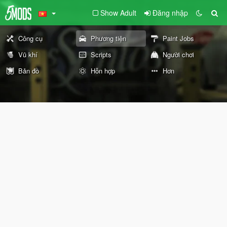
Show Adult
Đăng nhập
Công cụ
Phương tiện
Paint Jobs
Vũ khí
Scripts
Người chơi
Bản đồ
Hỗn hợp
Hơn