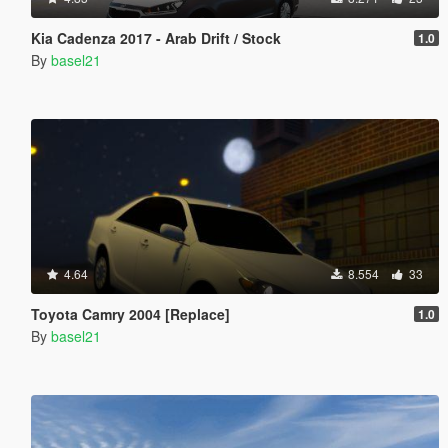
Kia Cadenza 2017 - Arab Drift / Stock
1.0
By
basel21
4.64
8.554
33
Toyota Camry 2004 [Replace]
1.0
By
basel21