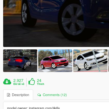
2.927
24
Đã tải về
Thích
Description
Comments (12)
model owner: instagram.com/iikilly