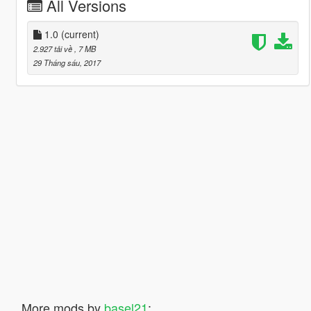
All Versions
1.0
(current)
2.927 tải về
, 7 MB
29 Tháng sáu, 2017
More mods by
basel21
: