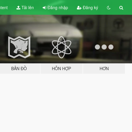
tent
Tải lên
Đăng nhập
Đăng ký
BẢN ĐỒ
HỖN HỢP
HƠN