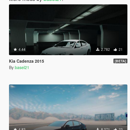
4.44
2.782
21
Kia Cadenza 2015
[BETA]
By
basel21
4.83
8.271
23