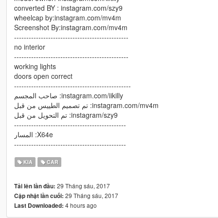
converted BY : instagram.com/szy9
wheelcap by:instagram.com/mv4m
Screenshot By:instagram.com/mv4m
-----------------------------------------------
no interior
-----------------------------------------------
working lights
doors open correct
------------------------------------------------
صاحب المجسم :instagram.com/iikilly
تم تصميم الطييس من قبل :instagram.com/mv4m
تم التحويل من قبل :instagram/szy9
----------------------------------------------
المسار :X64e
----------------------------------------------
KIA
CAR
29 Tháng sáu, 2017
Tải lên lần đầu:
29 Tháng sáu, 2017
Cập nhật lần cuối:
4 hours ago
Last Downloaded: