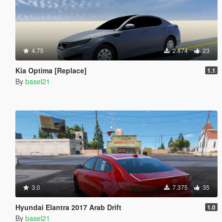
4.75
2.874
23
Kia Optima [Replace]
1.1
By
basel21
3.0
7.375
35
Hyundai Elantra 2017 Arab Drift
1.0
By
basel21