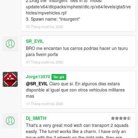
2.Drag the "insurgent" files in to "mods/
update/x64/dlcpacks/mpheist/dlc.rp/x64/levels/gta5/ve
hicles/mpvehicles.rpf
3. Spawn name: "insurgent"
05 Tháng mười hai, 2020
SR_EVIL
BRO me encantan tus carros podrias hacer un tsuru
para fivem porfa
07 Tháng mười hai, 2020
Jorge13570
Tác giả
@SR_EVIL
Claro que si. En algunos dias estara
disponble al igual que con otros vehiculos militares
mas
11 Tháng mười hai, 2020
Dj_SMITH
That's a very great mod wich can transport 2 squads
easily. The turret works like a charm. I have only an
issue with the 2 wheels on the right side, they are