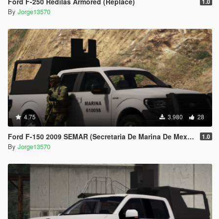
Ford F-250 Redilas Armored (Replace)
1.0
By
Jorge13570
4.75
3.980
28
Ford F-150 2009 SEMAR (Secretaria De Marina De Mexico) [Replace l Add-On]
1.0
By
Jorge13570