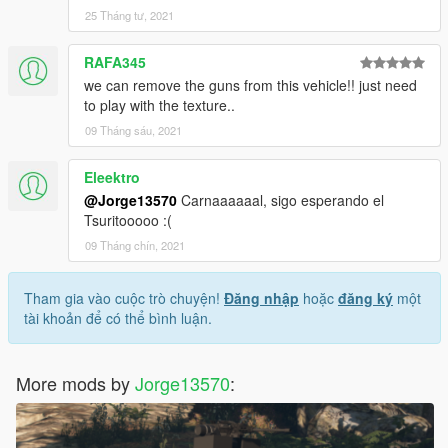
25 Tháng tư, 2021
RAFA345
we can remove the guns from this vehicle!! just need
to play with the texture..
09 Tháng sáu, 2021
Eleektro
@Jorge13570
Carnaaaaaal, sigo esperando el
Tsuritooooo :(
09 Tháng chín, 2021
Tham gia vào cuộc trò chuyện!
Đăng nhập
hoặc
đăng ký
một
tài khoản để có thể bình luận.
More mods by
Jorge13570
: