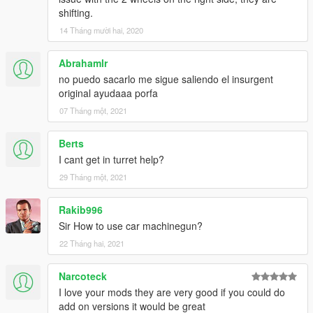
shifting.
14 Tháng mười hai, 2020
Abrahamlr
no puedo sacarlo me sigue saliendo el insurgent
original ayudaaa porfa
07 Tháng một, 2021
Berts
I cant get in turret help?
29 Tháng một, 2021
Rakib996
Sir How to use car machinegun?
22 Tháng hai, 2021
Narcoteck
I love your mods they are very good if you could do
add on versions it would be great