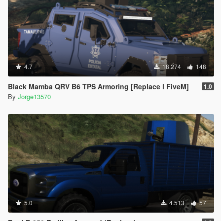
4.7
18.274
148
Black Mamba QRV B6 TPS Armoring [Replace l FiveM]
1.0
By
Jorge13570
5.0
4.513
57