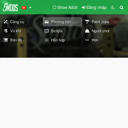
Show Adult
Đăng nhập
Công cụ
Phương tiện
Paint Jobs
Vũ khí
Scripts
Người chơi
Bản đồ
Hỗn hợp
Hơn