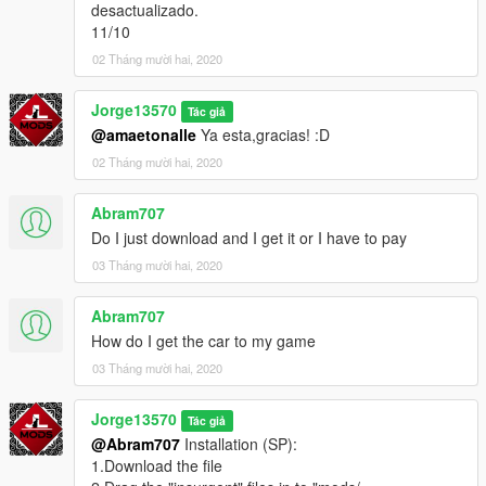
desactualizado.
11/10
02 Tháng mười hai, 2020
Jorge13570
Tác giả
@amaetonalle
Ya esta,gracias! :D
02 Tháng mười hai, 2020
Abram707
Do I just download and I get it or I have to pay
03 Tháng mười hai, 2020
Abram707
How do I get the car to my game
03 Tháng mười hai, 2020
Jorge13570
Tác giả
@Abram707
Installation (SP):
1.Download the file