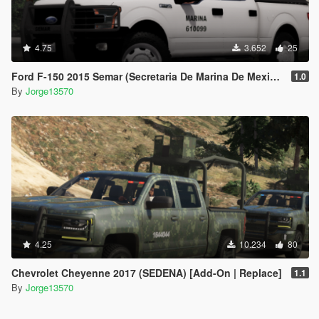
4.75
3.652
25
Ford F-150 2015 Semar (Secretaria De Marina De Mexico) [Replace l Add-On]
1.0
By
Jorge13570
4.25
10.234
80
Chevrolet Cheyenne 2017 (SEDENA) [Add-On | Replace]
1.1
By
Jorge13570