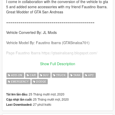
I come in collaboration with the conversion of the vehicle to gta
5 and added some accessories with my friend Faustino Ibarra.
Great Modder of GTA San Andreas
===========================================
Vehicle Converted By: JL Mods
Vehicle Model By: Faustino Ibarra (GTASinaloa701)
Page Faustino Ibarra https://gtasinaloang.blogspot.com/
===========================================
Show Full Description
Features
ADD-ON
CAR
SUV
TRUCK
TANK
APC
-Good Collision in the vehicle
EMERGENCY
DODGE
-1 Driver 8 Passengers
-Turret Functional & Removable in the extras
-Good Driving
25 Tháng mười một, 2020
Tải lên lần đầu:
-DirtMapped
25 Tháng mười một, 2020
Cập nhật lần cuối:
-Hands On Steering Wheel
27 phút trước
Last Downloaded:
-2 Extras
-1 Livery (SEDENA)