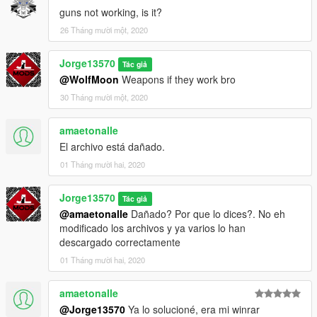
guns not working, is it?
You are interested in contacting me: You can enter my discord,
26 Tháng mười một, 2020
where you can find some of the vehicles that I have made.
-Discord: discord.gg/vupsZcC
Jorge13570
-MFK Sentinel User -6621
Tác giả
@WolfMoon
Weapons if they work bro
(JL Mods)
30 Tháng mười một, 2020
amaetonalle
El archivo está dañado.
01 Tháng mười hai, 2020
Jorge13570
Tác giả
@amaetonalle
Dañado? Por que lo dices?. No eh
modificado los archivos y ya varios lo han
descargado correctamente
01 Tháng mười hai, 2020
amaetonalle
@Jorge13570
Ya lo solucioné, era mi winrar