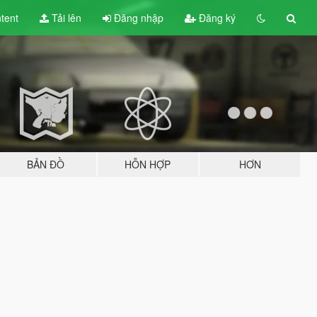
tent
Tải lên
Đăng nhập
Đăng ký
BẢN ĐỒ
HỖN HỢP
HƠN