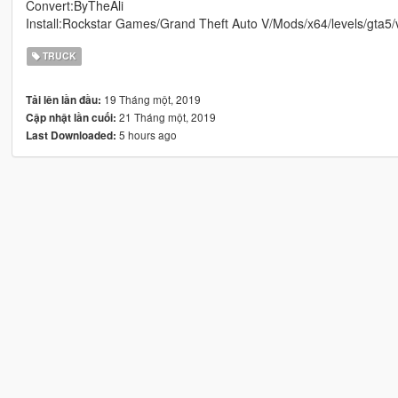
Convert:ByTheAli
Install:Rockstar Games/Grand Theft Auto V/Mods/x64/levels/gta5/v
TRUCK
19 Tháng một, 2019
Tải lên lần đầu:
21 Tháng một, 2019
Cập nhật lần cuối:
5 hours ago
Last Downloaded: