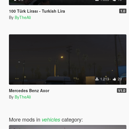
100 Türk Lirası - Turkish Lira
1.0
By
ByTheAli
1.213
20
Mercedes Benz Axor
V1.0
By
ByTheAli
More mods in
category:
vehicles