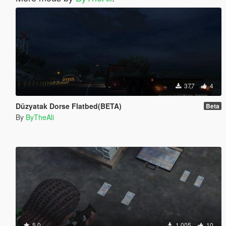
377
4
Düzyatak Dorse Flatbed(BETA)
Beta
By
ByTheAli
5.0
1.005
10