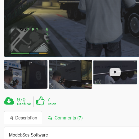
970
7
Đã tải về
Thích
Description
Comments (7)
Model:Scs Software