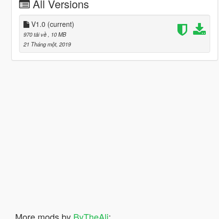
All Versions
V1.0
(current)
970 tải về
, 10 MB
21 Tháng một, 2019
More mods by
ByTheAli
: