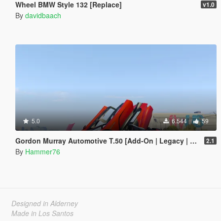
Wheel BMW Style 132 [Replace]
v1.0
By
davidbaach
5.0
6.544
59
Gordon Murray Automotive T.50 [Add-On | Legacy | Enhanced]
2.1
By
Hammer76
Designed in Alderney
Made in Los Santos