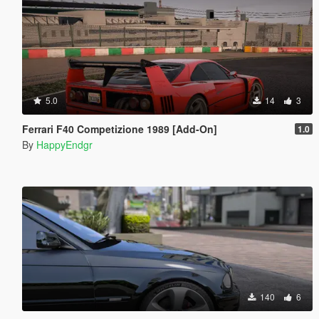
5.0
14
3
Ferrari F40 Competizione 1989 [Add-On]
1.0
By
HappyEndgr
140
6