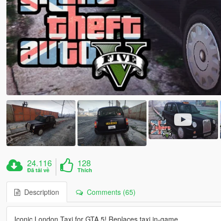
24.116
128
Đã tải về
Thích
Description
Comments (65)
Iconic London Taxi for GTA 5! Replaces taxi in-game.