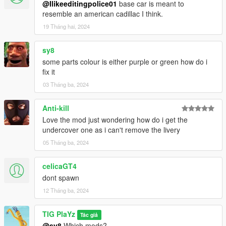
@Ilikeeditingpolice01
base car is meant to
resemble an american cadillac I think.
19 Tháng hai, 2024
sy8
some parts colour is either purple or green how do i
fix it
03 Tháng ba, 2024
Anti-kill
Love the mod just wondering how do i get the
undercover one as i can't remove the livery
05 Tháng ba, 2024
celicaGT4
dont spawn
12 Tháng ba, 2024
TIG PlaYz
Tác giả
@sy8
Which mods?