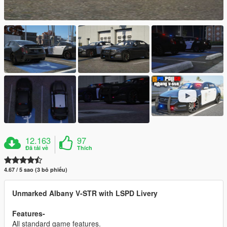
12.163
97
Đã tải về
Thích
4.67 / 5 sao (3 bỏ phiếu)
Unmarked Albany V-STR with LSPD Livery
Features-
All standard game features.