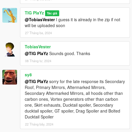
TIG PlaYz
Tác giả
@TobiasVester
I guess it is already in the zip if not
will be uploaded soon
27 Tháng ba, 2024
TobiasVester
@TIG PlaYz
Sounds good. Thanks
08 Tháng tư, 2024
sy8
@TIG PlaYz
sorry for the late response its Secondary
Roof, Primary Mirrors, Aftermarked Mirrors,
Secondary Aftermarked Mirrors, all hoods other than
carbon ones, Vortex generators other than carbon
one, Skirt exhausts, Ducktail spoiler, Secondary
ducktail spoiler, GT spoiler, Drag Spoiler and Bolted
Ducktail Spoiler
22 Tháng bảy, 2024