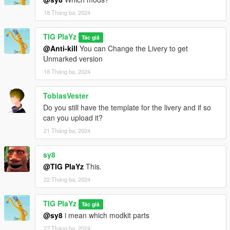
18 Tháng ba, 2024
TIG PlaYz
Tác giả
@Anti-kill
You can Change the Livery to get
Unmarked version
18 Tháng ba, 2024
TobiasVester
Do you still have the template for the livery and if so
can you upload it?
21 Tháng ba, 2024
sy8
@TIG PlaYz
This.
22 Tháng ba, 2024
TIG PlaYz
Tác giả
@sy8
i mean which modkit parts
27 Tháng ba, 2024