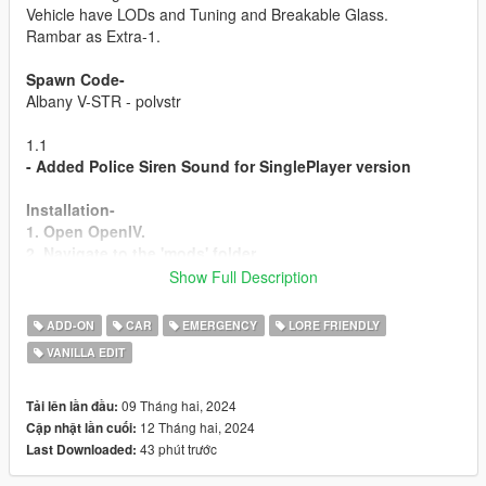
Vehicle have LODs and Tuning and Breakable Glass.
Rambar as Extra-1.
Spawn Code-
Albany V-STR - polvstr
1.1
- Added Police Siren Sound for SinglePlayer version
Installation-
1. Open OpenIV.
2. Navigate to the 'mods' folder
3. Move "polvstr" folder to mods/update/x64/dlcpacks
Show Full Description
4. Open "dlclist.xml" (update/update.rpf/common/data)
5. Add the following line to the bottom: dlcpacks:/polvstr/
ADD-ON
CAR
EMERGENCY
LORE FRIENDLY
VANILLA EDIT
All Done Enjoy
Credits-
09 Tháng hai, 2024
Tải lên lần đầu:
Rockstar Games - Vehicle Model
12 Tháng hai, 2024
Cập nhật lần cuối:
43 phút trước
Last Downloaded:
Terms and Conditions