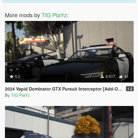
More mods by
TIG PlaYz
:
5.0
8.517
81
2024 Vapid Dominator GTX Pursuit Interceptor [Add-On / FiveM | Tuning | LODs]
1.2
By
TIG PlaYz