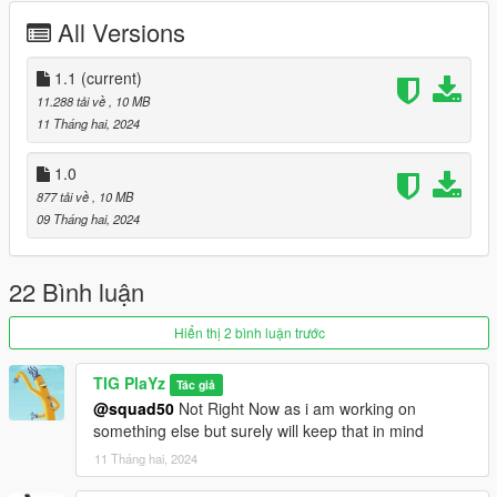
1. You're not allowed to re-upload without author's
All Versions
permission.
2. You're not allowed to rip, edit model without my
permission.
1.1
(current)
11.288 tải về
, 10 MB
Notes:
11 Tháng hai, 2024
If Your Game Crashes Try adding GameConfig File
Template is Included in the Zip itself
1.0
Please report any bugs in the comments
877 tải về
, 10 MB
09 Tháng hai, 2024
Contact Details
Discord
22 Bình luận
Hiển thị 2 bình luận trước
TIG PlaYz
Tác giả
@squad50
Not Right Now as i am working on
something else but surely will keep that in mind
11 Tháng hai, 2024