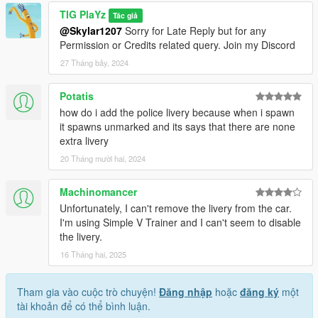
TIG PlaYz
Tác giả
@Skylar1207
Sorry for Late Reply but for any
Permission or Credits related query. Join my Discord
27 Tháng bảy, 2024
Potatis
how do i add the police livery because when i spawn
it spawns unmarked and its says that there are none
extra livery
20 Tháng mười hai, 2024
Machinomancer
Unfortunately, I can't remove the livery from the car.
I'm using Simple V Trainer and I can't seem to disable
the livery.
16 Tháng hai, 2025
Tham gia vào cuộc trò chuyện!
Đăng nhập
hoặc
đăng ký
một
tài khoản để có thể bình luận.