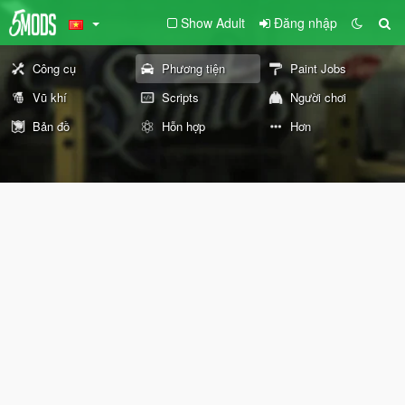
Show Adult
Đăng nhập
Công cụ
Phương tiện
Paint Jobs
Vũ khí
Scripts
Người chơi
Bản đồ
Hỗn hợp
Hơn