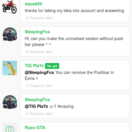
squad50
thanks for taking my idea into account and answering
12 Tháng hai, 2024
SleepingFox
Hi, can you make the unmarked vestion without push
bar please ^-^
13 Tháng hai, 2024
TIG PlaYz
Tác giả
@SleepingFox
You can remove the Pushbar in
Extra-1
13 Tháng hai, 2024
SleepingFox
@TIG PlaYz
:o !! Amazing
14 Tháng hai, 2024
Ryan-GTA