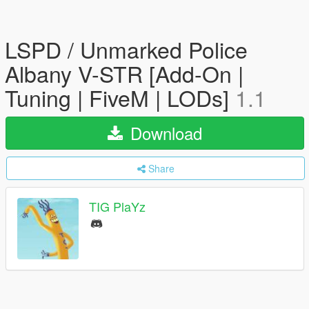
LSPD / Unmarked Police
Albany V-STR [Add-On |
Tuning | FiveM | LODs]
1.1
Download
Share
TIG PlaYz