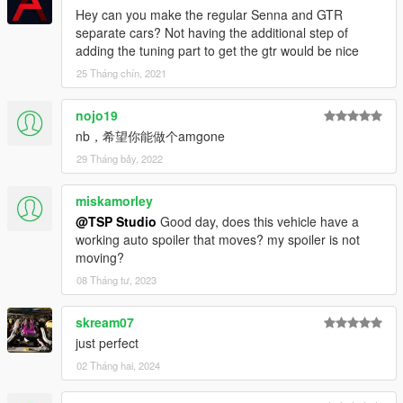
Hey can you make the regular Senna and GTR
separate cars? Not having the additional step of
adding the tuning part to get the gtr would be nice
25 Tháng chín, 2021
nojo19
nb，希望你能做个amgone
29 Tháng bảy, 2022
miskamorley
@TSP Studio
Good day, does this vehicle have a
working auto spoiler that moves? my spoiler is not
moving?
08 Tháng tư, 2023
skream07
just perfect
02 Tháng hai, 2024