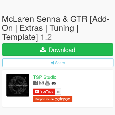
McLaren Senna & GTR [Add-
On | Extras | Tuning |
Template]
1.2
Download
Share
TSP Studio
Support me on