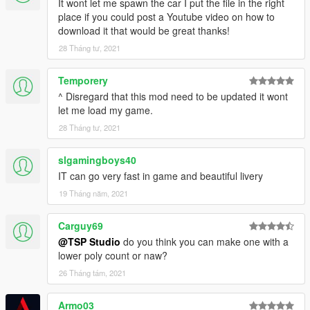
It wont let me spawn the car I put the file in the right
place if you could post a Youtube video on how to
download it that would be great thanks!
28 Tháng tư, 2021
Temporery
^ Disregard that this mod need to be updated it wont
let me load my game.
28 Tháng tư, 2021
slgamingboys40
IT can go very fast in game and beautiful livery
19 Tháng năm, 2021
Carguy69
@TSP Studio
do you think you can make one with a
lower poly count or naw?
26 Tháng tám, 2021
Armo03