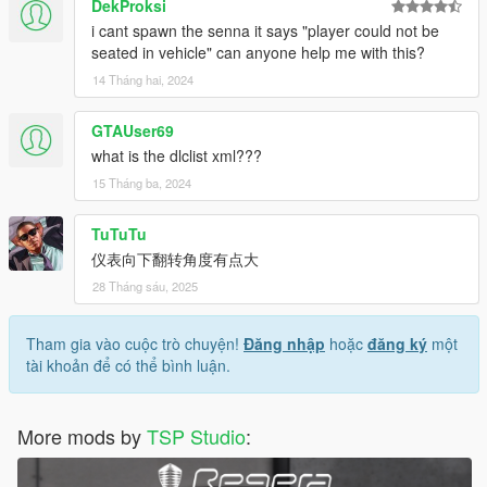
DekProksi
i cant spawn the senna it says "player could not be
seated in vehicle" can anyone help me with this?
14 Tháng hai, 2024
GTAUser69
what is the dlclist xml???
15 Tháng ba, 2024
TuTuTu
仪表向下翻转角度有点大
28 Tháng sáu, 2025
Tham gia vào cuộc trò chuyện!
Đăng nhập
hoặc
đăng ký
một
tài khoản để có thể bình luận.
More mods by
TSP Studio
: