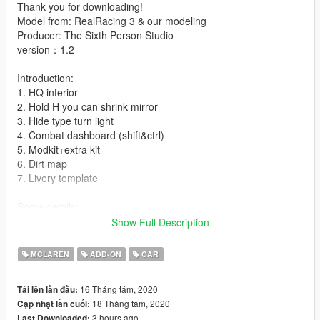
Thank you for downloading!
Model from: RealRacing 3 & our modeling
Producer: The Sixth Person Studio
version：1.2
Introduction:
1. HQ interior
2. Hold H you can shrink mirror
3. Hide type turn light
4. Combat dashboard (shift&ctrl)
5. Modkit+extra kit
6. Dirt map
7. Livery template
Some details:
1. extra: 1 is spoiler silver logo,2 is McLaren front windscreen
Show Full Description
logo,3&4 is game license plate
MCLAREN
ADD-ON
CAR
installation:
1.- Go to "/ update / x64 / dlcpacks /" and create a new folder
16 Tháng tám, 2020
Tải lên lần đầu:
named McLarens to add it to the "dlc.rpf" file.
18 Tháng tám, 2020
Cập nhật lần cuối:
3 hours ago
Last Downloaded: