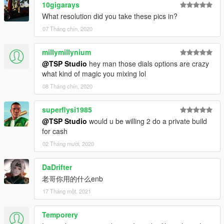
10gigarays
What resolution did you take these pics in?
07 Tháng chín, 2020
millymillynium
@TSP Studio
hey man those dials options are crazy
what kind of magic you mixing lol
08 Tháng chín, 2020
superflysi1985
@TSP Studio
would u be willing 2 do a private build
for cash
02 Tháng mười, 2020
DaDrifter
老哥你用的什么enb
17 Tháng một, 2021
Temporery