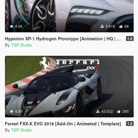
4.96
9.818
68
Hyperion XP-1 Hydrogen Prototype [Animation | HQ | OIV]
1.0
By
TSP Studio
4.89
42.632
290
Ferrari FXX-K EVO 2018 [Add-On | Animated | Template]
1.2
By
TSP Studio