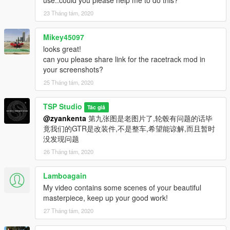
23 Tháng tám, 2020
Mikey45097
looks great!
can you please share link for the racetrack mod in
your screenshots?
25 Tháng tám, 2020
TSP Studio
Tác giả
@zyankenta
第九张图是老图片了,轮毂有问题的话毕
竟我们的GTR是改装件,不是整车,希望能谅解,而且暂时
没发现问题
26 Tháng tám, 2020
Lamboagain
My video contains some scenes of your beautiful
masterpiece, keep up your good work!
27 Tháng tám, 2020