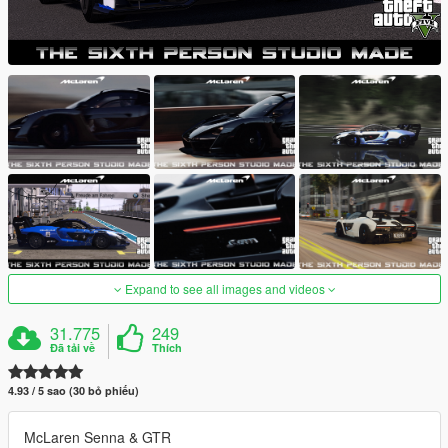
Expand to see all images and videos
31.775
249
Đã tải về
Thích
4.93 / 5 sao (30 bỏ phiếu)
McLaren Senna & GTR