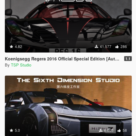
4.82
41.577
286
Koenigsegg Regera 2016 Official Special Edition [Automatic Spoiler | Add-On | Tuning]
1.1
By
TSP Studio
5.0
6.008
58