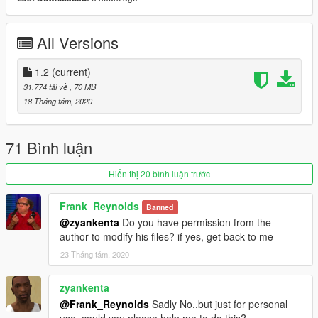
2.- Use OpenIV to convert "dlclist.xml" in the
"/update/update.rpf/common/data/" path to the desktop. Open
the file using a text editor and add the following line to the end:
All Versions
dlcpacks: \ McLarens \
3.- Spawn name: SENNAS
1.2
(current)
31.774 tải về
, 70 MB
-------------------------------------------------- -----------------------------
18 Tháng tám, 2020
------------------
Keep updating!
Don't forget to like and follow!
71 Bình luận
YouTube:
http://youtube.com/user/UCpk3S0GNl9-
Hiển thị 20 bình luận trước
_FB52UMXtWXQ
Frank_Reynolds
Banned
@zyankenta
Do you have permission from the
author to modify his files? if yes, get back to me
23 Tháng tám, 2020
zyankenta
@Frank_Reynolds
Sadly No..but just for personal
use..could you please help me to do this?