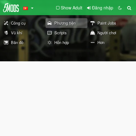
Show Adult
Đăng nhập
Công cụ
Phương tiện
Paint Jobs
Vũ khí
Scripts
Người chơi
Bản đồ
Hỗn hợp
Hơn