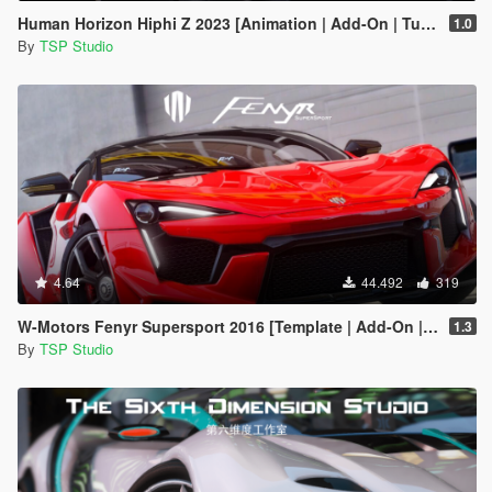
Human Horizon Hiphi Z 2023 [Animation | Add-On | Tuning]
1.0
By
TSP Studio
4.64
44.492
319
W-Motors Fenyr Supersport 2016 [Template | Add-On | Extras]
1.3
By
TSP Studio