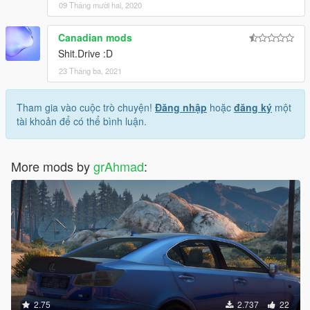
09 Tháng mười hai, 2020
Canadian mods
Shit.Drive :D
23 Tháng ba, 2021
Tham gia vào cuộc trò chuyện!
Đăng nhập
hoặc
đăng ký
một
tài khoản để có thể bình luận.
More mods by
grAhmad
:
2.75
2.737
22