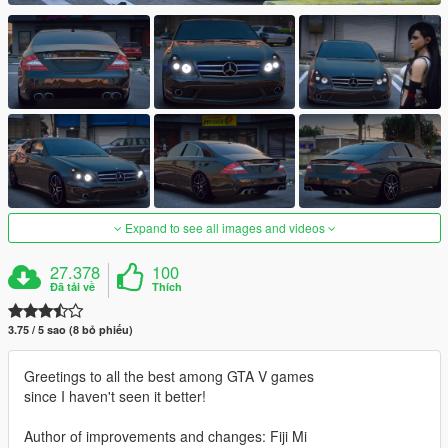
Expand to see all images and videos
27.378
100
Đã tải về
Thích
3.75 / 5 sao (8 bỏ phiếu)
Greetings to all the best among GTA V games
since I haven't seen it better!
Author of improvements and changes: Fiji Mi