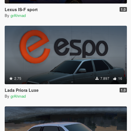
Lexus IS-F sport
1.0
By
grAhmad
2.75
7.897
16
Lada Priora Luxe
1.0
By
grAhmad