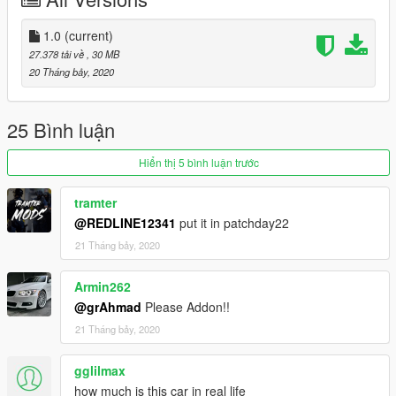
--
https://vk.com/dag.drive1
1.0
(current)
27.378 tải về
, 30 MB
20 Tháng bảy, 2020
25 Bình luận
Hiển thị 5 bình luận trước
tramter
@REDLINE12341
put it in patchday22
21 Tháng bảy, 2020
Armin262
@grAhmad
Please Addon!!
21 Tháng bảy, 2020
gglilmax
how much is this car in real life