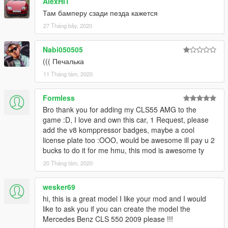
AlexHIT
Там бамперу сзади пезда кажется
27 Tháng bảy, 2020
Nabi050505
((( Печалька
11 Tháng tám, 2020
Formless
Bro thank you for adding my CLS55 AMG to the
game :D, I love and own this car, 1 Request, please
add the v8 komppressor badges, maybe a cool
license plate too :OOO, would be awesome ill pay u 2
bucks to do it for me hmu, this mod is awesome ty
20 Tháng tám, 2020
wesker69
hi, this is a great model I like your mod and I would
like to ask you if you can create the model the
Mercedes Benz CLS 550 2009 please !!!