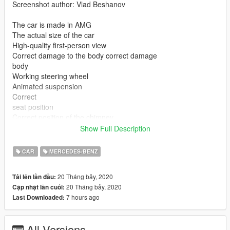
Screenshot author: Vlad Beshanov
The car is made in AMG
The actual size of the car
High-quality first-person view
Correct damage to the body correct damage
body
Working steering wheel
Animated suspension
Correct
seat position
Correct position of the chimney
Color 1: Body
Show Full Description
Surrounding installation (installation / replacement): - read the
CAR
MERCEDES-BENZ
README file inside the archive
---INSTALLATION---
20 Tháng bảy, 2020
Tải lên lần đầu:
20 Tháng bảy, 2020
Cập nhật lần cuối:
Files "washington.yft, washington_hi.yft, washington.ytd" - to
7 hours ago
Last Downloaded:
replace along the way:
\Grand Theft Auto V\mods\x64e.rpf\levels\gta5\vehicles.rpf\
--------------------------------------------------------------------------------
All Versions