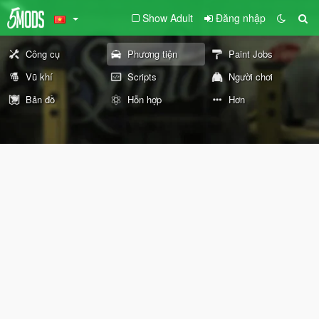
Show Adult
Đăng nhập
Công cụ
Phương tiện
Paint Jobs
Vũ khí
Scripts
Người chơi
Bản đồ
Hỗn hợp
Hơn