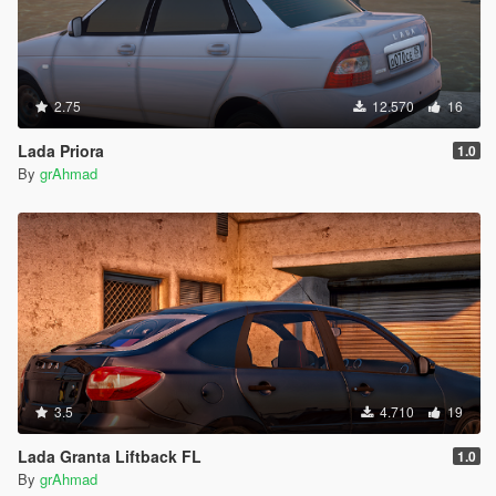
2.75
12.570
16
Lada Priora
1.0
By
grAhmad
3.5
4.710
19
Lada Granta Liftback FL
1.0
By
grAhmad