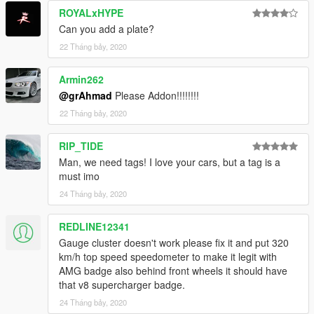
ROYALxHYPE
Can you add a plate?
22 Tháng bảy, 2020
Armin262
@grAhmad
Please Addon!!!!!!!!
22 Tháng bảy, 2020
RIP_TIDE
Man, we need tags! I love your cars, but a tag is a
must imo
24 Tháng bảy, 2020
REDLINE12341
Gauge cluster doesn't work please fix it and put 320
km/h top speed speedometer to make it legit with
AMG badge also behind front wheels it should have
that v8 supercharger badge.
24 Tháng bảy, 2020