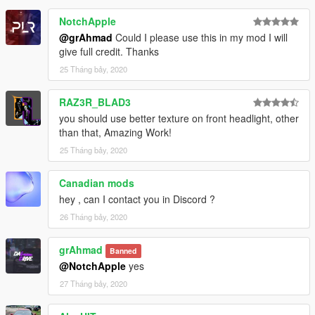
NotchApple
@grAhmad
Could I please use this in my mod I will
give full credit. Thanks
25 Tháng bảy, 2020
RAZ3R_BLAD3
you should use better texture on front headlight, other
than that, Amazing Work!
25 Tháng bảy, 2020
Canadian mods
hey , can I contact you in Discord ?
26 Tháng bảy, 2020
grAhmad
Banned
@NotchApple
yes
27 Tháng bảy, 2020