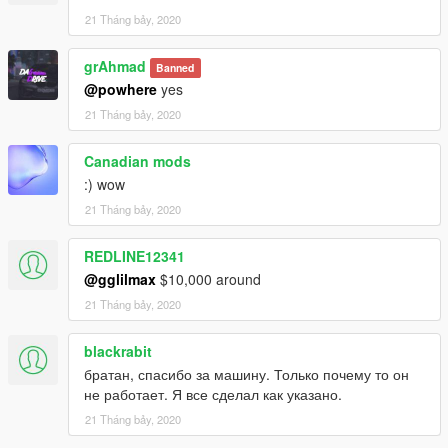
21 Tháng bảy, 2020
grAhmad
Banned
@powhere
yes
21 Tháng bảy, 2020
Canadian mods
:) wow
21 Tháng bảy, 2020
REDLINE12341
@gglilmax
$10,000 around
21 Tháng bảy, 2020
blackrabit
братан, спасибо за машину. Только почему то он
не работает. Я все сделал как указано.
21 Tháng bảy, 2020